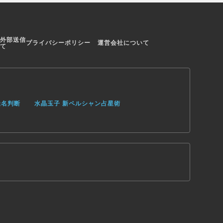
外部送信
プライバシーポリシー
運営会社について
て
姓名判断
水晶玉子 新ペルシャン占星術