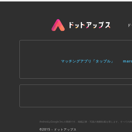
ド
マッチングアプリ「タップル」
ma
AndroidはGoogle Inc.の商標です。掲載記事・写真の無断転載を禁じます。す
©2015 - ドットアップス