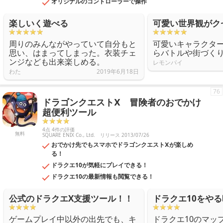
オリジナルのコントローラーで操作
楽しいく遊べる
可愛い世界観がク
周りのみんながやっていて自分もと
可愛いキャラクタ
思い、はまってしまった。衣装チェ
らバトルや街づく
ンジなども出来楽しめる。
レモンパイ
わた
2019年6月18日
76
ドラゴンクエストⅩ 冒険者のおでかけ
超便利ツール
4点 4件の評価
無料
SQUARE ENIX Co., Ltd.
リリース 2013/07/26
おでかけ先でもスマホでドラゴンクエストⅩが楽しめ
る！
ドラクエ10が気軽にプレイできる！
ドラクエ10の最新情報も閲覧できる！
公式のドラクエX支援ツール！！
ドラクエ10をや
ゲームプレイ中以外の出先でも、キ
ドラクエ10のマッ