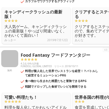
カラフルでワクワクするグラフィック
キャンディークラッシュの最新
クリアするとステ
版！
る
大人気ゲーム、キャンディクラッシ
クリアするとステ
ュの最新版！やっぱり間違いなく、
ので、集めてアイ
かわいくて面白い！
が好きです。
みっきー
2019年7月12日
あんな
68
Food Fantasy フードファンタジー
4.2点 6件の評価
FUNDOLL GLOBAL LIMITED
リリース 2018/10/11
無料
料理が擬人化した世界でレストランを経営！？バトルし
て経営するミュレーションPRG
食べ物から生まれた精霊たちと冒険できるRPG
戦闘でドロップした食材でレシピを開発できる
可愛い料理たち！
世界各国の料理が
料理を擬人化してかわいいアイドル
食霊を育成してい