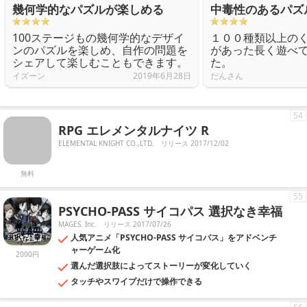
幾何学的なパズルが楽しめる
中毒性のあるパズ
100ステージもの幾何学的なデザイ
１００種類以上の
ンのパズルを楽しめ、自作の問題を
があった長く遊べ
シェアして楽しむこともできます。
た。
イズーン
2019年6月28日
だんさん
54
RPG エレメンタルナイツ R
ELEMENTAL KNIGHT CO.,LTD.
リリース 2017/12/02
無料
55
PSYCHO-PASS サイコパス 選択なき幸福
MAGES. Inc.
リリース 2017/07/26
人気アニメ「PSYCHO-PASS サイコパス」をアドベンチ
ャーゲーム化
2000円
選んだ選択肢によってストーリーが変化していく
タッチやスワイプだけで操作できる