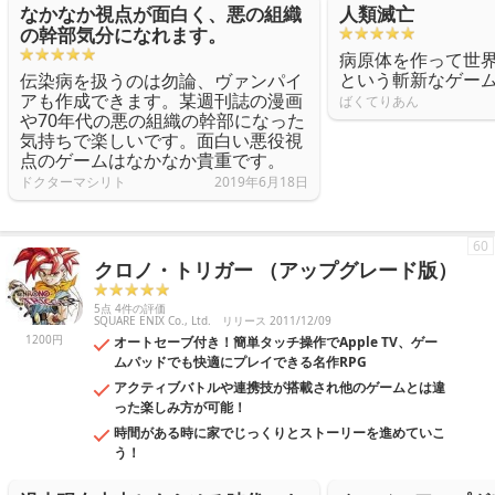
なかなか視点が面白く、悪の組織
人類滅亡
の幹部気分になれます。
病原体を作って世
という斬新なゲー
伝染病を扱うのは勿論、ヴァンパイ
アも作成できます。某週刊誌の漫画
ばくてりあん
や70年代の悪の組織の幹部になった
気持ちで楽しいです。面白い悪役視
点のゲームはなかなか貴重です。
ドクターマシリト
2019年6月18日
60
クロノ・トリガー （アップグレード版）
5点 4件の評価
SQUARE ENIX Co., Ltd.
リリース 2011/12/09
1200円
オートセーブ付き！簡単タッチ操作でApple TV、ゲー
ムパッドでも快適にプレイできる名作RPG
アクティブバトルや連携技が搭載され他のゲームとは違
った楽しみ方が可能！
時間がある時に家でじっくりとストーリーを進めていこ
う！