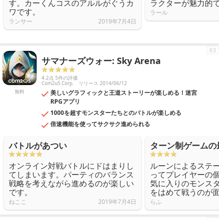
す。カーくんコスのアルルがぐうカ
ラクターが魅力的
ワです。
ラール
ランサー
2019年7月4日
83
サマナーズウォー: Sky Arena
4.2点 5件の評価
Com2uS Corp.
リリース 2014/06/12
無料
美しいグラフィックと王道ストーリーが楽しめる！迷宮
RPGアプリ
1000を超すモンスターたちとのバトルが楽しめる
倍速機能を使ってサクサク進められる
バトルがあつい
ターン制ゲームの
オンライン対戦バトルにドはまりし
ルーンによるステ
てしまいます。パーティのバランス
ってプレイヤーの
戦略を考えながら進めるのが楽しい
気に入りのモンス
です。
をはめて戦うのが
ねここ
2019年7月4日
らふ