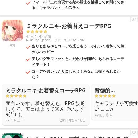
フィールド上に出現する敵の騎士を捕獲して仲間にでき
る「キャラハント」システム
87
ミラクルニキ-お着替えコーデRPG
4.1点 24件の評価
Nikki Inc. (Japan)
リリース 2016/12/07
無料
ありとあらゆるコーデを楽しもう！かわいく着飾って気
分もハッピー
美しいグラフィックとこだわりが随所にあふれるコーデ
ィネート！
コーデを思いっきり楽しもう！あなたは揃えられるか
な？
ミラクルニキ-お着替えコーデRPG
背徳的...
面白いです。着せ替えも、RPGも楽
キャラデザが可愛
しくて、毎日はまって遊んでいます
い........w
٩( 'ω' )و
名無しさん
ハイキュー
2017年5月16日
88