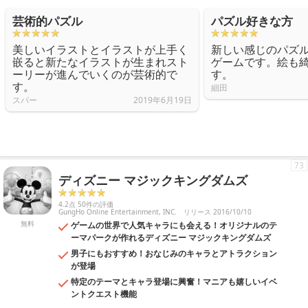
芸術的パズル
パズル好きな方
美しいイラストとイラストが上手く
新しい感じのパズ
嵌ると新たなイラストが生まれスト
ゲームです。絵も
ーリーが進んでいくのが芸術的で
す。
す。
細田
スパー
2019年6月19日
73
ディズニー マジックキングダムズ
4.2点 50件の評価
GungHo Online Entertainment, INC.
リリース 2016/10/10
無料
ゲームの世界で人気キャラにも会える！オリジナルのテ
ーマパークが作れるディズニー マジックキングダムズ
男子にもおすすめ！おなじみのキャラとアトラクション
が登場
特定のテーマとキャラ登場に興奮！マニアも嬉しいイベ
ントクエスト機能