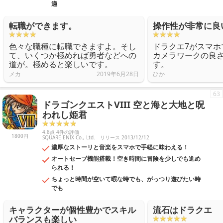
適
転職ができます。
操作性が非常に良
色々な職種に転職できますよ。そし
ドラクエ7がスマホ
て、いくつか極めれば勇者などへの
カメラワークの良
道が。極めると楽しいです。
す。
メカ
2019年6月28日
ひか
63
ドラゴンクエストVIII 空と海と大地と呪
われし姫君
4.8点 4件の評価
1800円
SQUARE ENIX Co., Ltd.
リリース 2013/12/12
濃厚なストーリと音楽をスマホで手軽に味わえる！
オートセーブ機能搭載！空き時間に冒険を少しでも進め
られる！
ちょっと時間が空いて暇な時でも、がっつり遊びたい時
でも
キャラクターが個性豊かでスキル
流石はドラクエ
バランスも楽しい