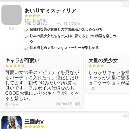
91
あいりすミスティリア！
3.7点 6件の評価
DMM GAMES LLC.
リリース 2019/04/16
無料
個性的な美少女達との学園生活が楽しめるRPG
好みの美少女たちを一人前に育てるまでの物語を楽しめ
る
世界樹をめぐる壮大なストーリーが楽しめる
キャラが可愛い
大量の美少女
可愛い女の子のアビリティを見なが
しっかりキャラを
らパーティに入れたり、強化したり
キャラが大量に登
してます。初代DQみたいな戦闘も
ュニケーションが
良いです。フルボイス仕様なのも
不穏
GOODお気にいりのキャラがしゃべ
ると嬉しい。
あいさん
2019年7月10日
92
三國志Ⅴ