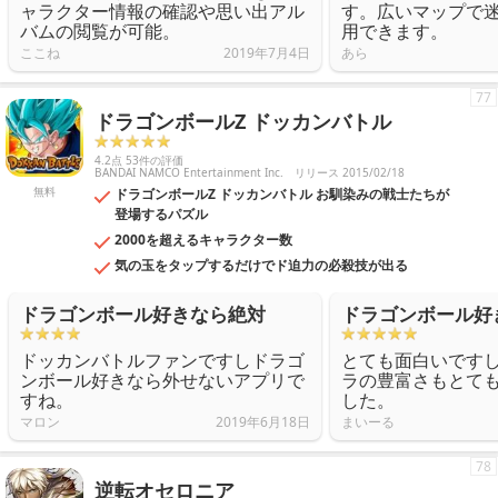
ャラクター情報の確認や思い出アル
す。広いマップで
バムの閲覧が可能。
用できます。
ここね
2019年7月4日
あら
77
ドラゴンボールZ ドッカンバトル
4.2点 53件の評価
BANDAI NAMCO Entertainment Inc.
リリース 2015/02/18
無料
ドラゴンボールZ ドッカンバトル お馴染みの戦士たちが
登場するパズル
2000を超えるキャラクター数
気の玉をタップするだけでド迫力の必殺技が出る
ドラゴンボール好きなら絶対
ドラゴンボール好
ドッカンバトルファンですしドラゴ
とても面白いです
ンボール好きなら外せないアプリで
ラの豊富さもとて
すね。
した。
マロン
2019年6月18日
まいーる
78
逆転オセロニア