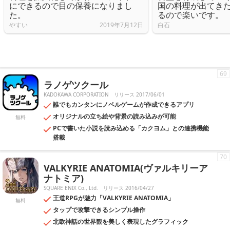
にできるので目の保養になりまし
国の料理が出てき
た。
るので楽いです。
やすい
2019年7月12日
白石
69
ラノゲツクール
KADOKAWA CORPORATION
リリース 2017/06/01
誰でもカンタンにノベルゲームが作成できるアプリ
オリジナルの立ち絵や背景の読み込みが可能
無料
PCで書いた小説を読み込める「カクヨム」との連携機能
搭載
70
VALKYRIE ANATOMIA(ヴァルキリーア
ナトミア)
SQUARE ENIX Co., Ltd.
リリース 2016/04/27
王道RPGが魅力「VALKYRIE ANATOMIA」
無料
タップで攻撃できるシンプル操作
北欧神話の世界観を美しく表現したグラフィック