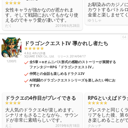
お馴染みのカジノ
カウトするバトル
女性キャラが強かなのが惹かれま
金釜と楽しませて
す。そして戦闘においてもかなり使
えるのでキャラ愛が凄いです。
ゆうしゃ
だく
2019年6月28日
64
ドラゴンクエストIV 導かれし者たち
4.8点 4件の評価
SQUARE ENIX Co., Ltd.
リリース 2014/04/17
1200円
全5章＋αオムニバス形式の感動のストーリーが展開する
ファンタジーRPG「ドラゴンクエストIV」
仲間との会話も楽しめるドラクエIV
AI戦闘のドラゴンクエストシリーズを楽しみたい時にお
すすめ
ドラクエの4作目がプレイできる
RPGといえばド
大人気のドラクエ4が楽しめます。
プレステと同じく
シナリオもさることながら、サウン
リアをした後、第
ドが非常に素晴らしいです。
き楽しめることが
えこ
2019年6月18日
クルッチ