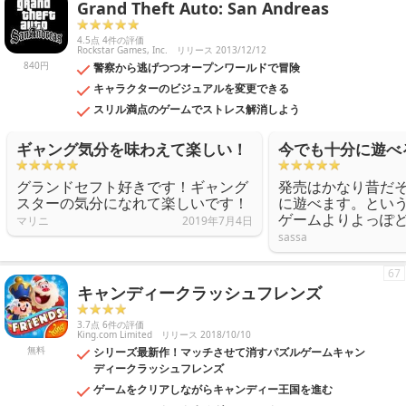
Grand Theft Auto: San Andreas
4.5点 4件の評価
Rockstar Games, Inc.
リリース 2013/12/12
840円
警察から逃げつつオープンワールドで冒険
キャラクターのビジュアルを変更できる
スリル満点のゲームでストレス解消しよう
ギャング気分を味わえて楽しい！
今でも十分に遊べ
グランドセフト好きです！ギャング
発売はかなり昔だ
スターの気分になれて楽しいです！
に遊べます。とい
ゲームよりよっぽ
マリニ
2019年7月4日
sassa
67
キャンディークラッシュフレンズ
3.7点 6件の評価
King.com Limited
リリース 2018/10/10
無料
シリーズ最新作！マッチさせて消すパズルゲームキャン
ディークラッシュフレンズ
ゲームをクリアしながらキャンディー王国を進む