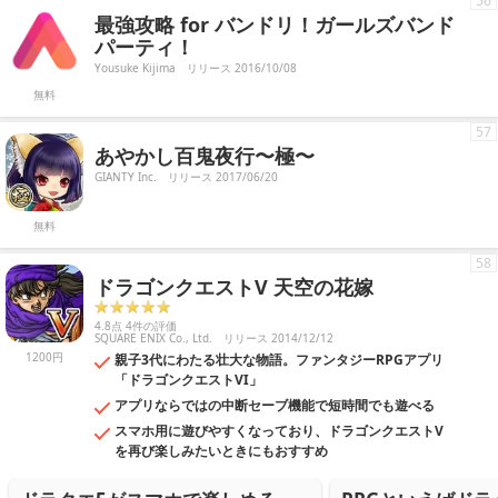
56
最強攻略 for バンドリ！ガールズバンド
パーティ！
Yousuke Kijima
リリース 2016/10/08
無料
57
あやかし百鬼夜行〜極〜
GIANTY Inc.
リリース 2017/06/20
無料
58
ドラゴンクエストV 天空の花嫁
4.8点 4件の評価
SQUARE ENIX Co., Ltd.
リリース 2014/12/12
1200円
親子3代にわたる壮大な物語。ファンタジーRPGアプリ
「ドラゴンクエストVI」
アプリならではの中断セーブ機能で短時間でも遊べる
スマホ用に遊びやすくなっており、ドラゴンクエストV
を再び楽しみたいときにもおすすめ