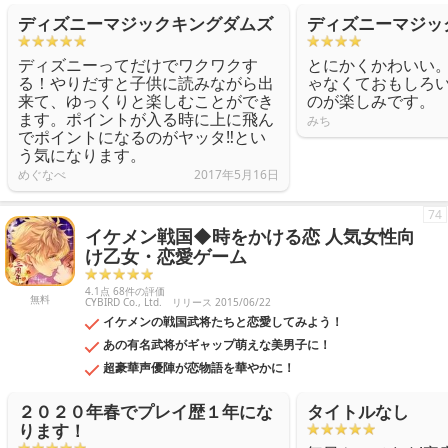
ディズニーマジックキングダムズ
ディズニーマジッ
ディズニーってだけでワクワクす
とにかくかわいい
る！やりだすと子供に読みながら出
ゃなくておもしろ
来て、ゆっくりと楽しむことができ
のが楽しみです。
ます。ポイントが入る時に上に飛ん
みち
でポイントになるのがヤッタ‼︎とい
う気になります。
めぐなべ
2017年5月16日
74
イケメン戦国◆時をかける恋 人気女性向
け乙女・恋愛ゲーム
4.1点 68件の評価
無料
CYBIRD Co., Ltd.
リリース 2015/06/22
イケメンの戦国武将たちと恋愛してみよう！
あの有名武将がギャップ萌えな美男子に！
超豪華声優陣が恋物語を華やかに！
２０２０年春でプレイ歴１年にな
タイトルなし
ります！