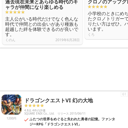
過去現在未来とあらゆる時代のキ
クロノのアップグ
ャラが仲間になり楽しめる
小学校のときにめ
たクロノトリガー
主人公がいる時代だけでなく色んな
りたい方はぜひ。
時代で仲間との出会いがあり種族も
います。
超越した絆を体験できるのが良いで
す。
くろ
くのん
2019年6月28日
61
ドラゴンクエストVI 幻の大地
4.8点 4件の評価
SQUARE ENIX Co., Ltd.
リリース 2015/06/11
1200円
ふたつの世界をめぐると失われた勇者の記憶。ファンタ
ジーRPG「ドラゴンクエストVI」