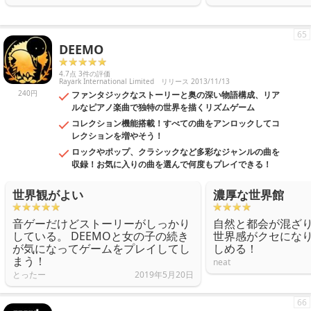
65
DEEMO
4.7点 3件の評価
Rayark International Limited
リリース 2013/11/13
240円
ファンタジックなストーリーと奥の深い物語構成、リア
ルなピアノ楽曲で独特の世界を描くリズムゲーム
コレクション機能搭載！すべての曲をアンロックしてコ
レクションを増やそう！
ロックやポップ、クラシックなど多彩なジャンルの曲を
収録！お気に入りの曲を選んで何度もプレイできる！
世界観がよい
濃厚な世界館
音ゲーだけどストーリーがしっかり
自然と都会が混ざ
している。 DEEMOと女の子の続き
世界感がクセにな
が気になってゲームをプレイしてし
しめる！
まう！
neat
とったー
2019年5月20日
66