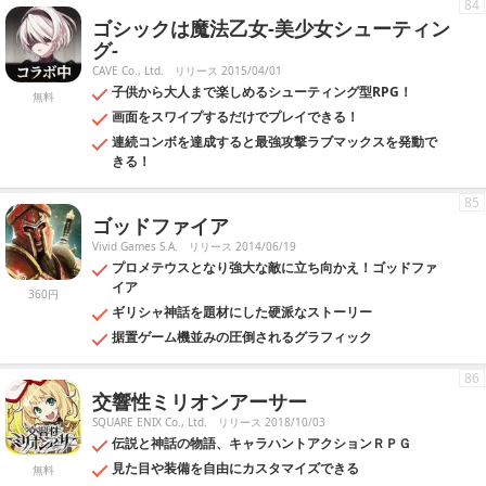
84
ゴシックは魔法乙女-美少女シューティン
グ-
CAVE Co., Ltd.
リリース 2015/04/01
子供から大人まで楽しめるシューティング型RPG！
無料
画面をスワイプするだけでプレイできる！
連続コンボを達成すると最強攻撃ラブマックスを発動で
きる！
85
ゴッドファイア
Vivid Games S.A.
リリース 2014/06/19
プロメテウスとなり強大な敵に立ち向かえ！ゴッドファ
イア
360円
ギリシャ神話を題材にした硬派なストーリー
据置ゲーム機並みの圧倒されるグラフィック
86
交響性ミリオンアーサー
SQUARE ENIX Co., Ltd.
リリース 2018/10/03
伝説と神話の物語、キャラハントアクションＲＰＧ
見た目や装備を自由にカスタマイズできる
無料