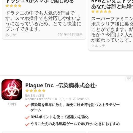
ドラクエ5がスマホで楽しめる
RPGといえばドラ
あなたは誰と結婚
ドラクエの中でも人気の5作目で
す。スマホ操作でも対応しやすいよ
スーパーファミコ
うになっているため、とても快適に
ボスクリア後に裏
プレイできます。
ことができます。
るか？今回は２人
あじか
2019年6月18日
が変わっています
クルッチ
59
Plague Inc. -伝染病株式会社-
5点 3件の評価
Ndemic Creations LTD
リリース 2012/05/26
120円
伝染病を世界に放ち、歴史に終止符を討つストラテジー
ゲーム
DNAポイントを使って感染力を強化
やりごたえのある戦略ゲームで遊びたいときにおすすめ