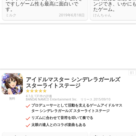
ですしゲーム性も最高に面白いで
ンジでき、いかにも
す。
たゲーム。
ミルク
2019年6月18日
けんちゃん
81
アイドルマスター シンデレラガールズ
スターライトステージ
4.1点 131件の評価
無料
BANDAI NAMCO Entertainment Inc.
リリース 2015/09/10
プロデューサーとして活動を支えるゲームアイドルマス
ター シンデレラガールズ スターライトステージ
リズムに合わせて音符を叩いて奏でる
太鼓の達人とのコラボ楽曲もある