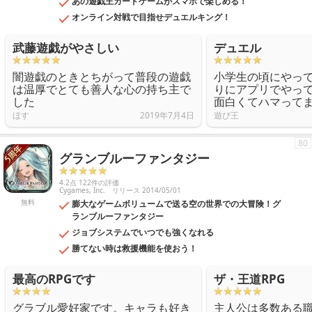
あの遊戯王カードゲームがスマホで楽しめる！
オンライン対戦で目指せデュエルキング！
武藤遊戯がやさしい
デュエル
闇遊戯のときとちがって普段の遊戯
小学生の頃にやっ
は温厚でとても善人な心の持ち主で
りにアプリでやっ
した
面白くてハマって
ほす
2019年7月4日
遊び王
80
グランブルーファンタジー
4.2点 122件の評価
Cygames, Inc.
リリース 2014/05/01
無料
膨大なゲームボリュームで送る空の世界での大冒険！グ
ランブルーファンタジー
ジョブシステムでいつでも強くなれる
勝てない時は救援機能を使おう！
最高のRPGです
ザ・王道RPG
グラブル愛好家です。キャラも好き
主人公は多数ある