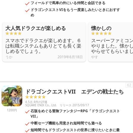
フィールドで馬車の外にいる仲間と会話できる
ドラゴンクエストVIをもう一度楽しみたいときにおすす
め
大人気ドラクエが楽しめる
懐かしの
スマホでドラクエが楽しめます。６
スーパーファミコ
は転職システムもありとても長く楽
やりました。懐か
しめるでしょう。
やらせてもらいま
うか
2019年6月18日
やす
62
ドラゴンクエストVII エデンの戦士たち
4.5点 4件の評価
SQUARE ENIX Co., Ltd.
リリース 2015/09/17
1200円
石版をめぐる冒険ファンタジーRPG「ドラゴンクエスト
VII」
中断セーブ機能も用意され短時間でも遊べる
短時間でもドラゴンクエストの世界に浸りたいときに最