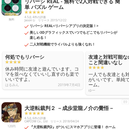
リバーシ REAL - 無料で2人対戦できる 簡
単 パズル ゲーム
4.5点 4件の評価
無料
Jason Li
リリース 2015/12/22
リバーシ REAL<リバーシアプリの決定版！>
美しい3Dグラフィックスでいつでもどこでもリバーシが
楽しめる！
二人対戦機能でライバルよりも強くなれ！
何処でもリバーシ
友達と対戦可能な
こと間違いなし
休み時間に友達と遊んでいます。コ
マを並べなくていいし直すのも楽で
一人でも友達とも
いいですよ。
がいいです。単純
ーム。
はるみん
2019年7月4日
ゆー
89
大逆転裁判２ －成歩堂龍ノ介の覺悟－
4.5点 6件の評価
CAPCOM Co., Ltd
リリース 2018/04/24
120円
『大逆転裁判2』がついにスマホアプリに登場！ ホーム