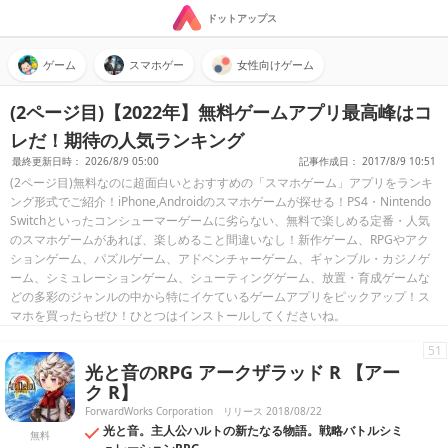
ドットアップス
ゲーム
スマホゲー
女性向けゲーム
(2ページ目)【2022年】無料ゲームアプリ最高峰はコ
レだ！期待の人気ランキング
最終更新日時： 2026/8/9 05:00
記事作成日： 2017/8/9 10:51
(2ページ目)無料なのに超面白いとおすすめの「スマホゲーム」アプリをランキ
ング形式でご紹介！iPhone,Androidのスマホゲームが探せる！PS4・Nintendo
Switchといったコンシューマーゲームに劣らない、無料で楽しめる定番・人気
のスマホゲームがあれば、楽しめること間違いなし！新作ゲーム、RPGやアク
ションゲーム、パズルゲーム、アドベンチャーゲーム、ギャンブル・カジノゲ
ーム、シミュレーションゲーム、シューティングゲーム、放置・育成ゲームな
どの多彩のジャンルの中から特にイケているゲームアプリをピックアップ！ス
マホを買ったらぜひ！ひとつはインストールしてくださいね。
51
光と音のRPG アークザラッド R 【アー
ク R】
ForwardWorks Corporation
リリース 2018/08/22
光と音。主人公ハルトの新たなる物語。戦略バトルシミ
無料