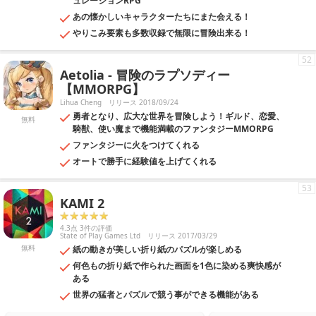
ュレーションRPG
あの懐かしいキャラクターたちにまた会える！
やりこみ要素も多数収録で無限に冒険出来る！
52
Aetolia - 冒険のラプソディー
【MMORPG】
Lihua Cheng
リリース 2018/09/24
勇者となり、広大な世界を冒険しよう！ギルド、恋愛、
無料
騎獣、使い魔まで機能満載のファンタジーMMORPG
ファンタジーに火をつけてくれる
オートで勝手に経験値を上げてくれる
53
KAMI 2
4.3点 3件の評価
State of Play Games Ltd
リリース 2017/03/29
無料
紙の動きが美しい折り紙のパズルが楽しめる
何色もの折り紙で作られた画面を1色に染める爽快感が
ある
世界の猛者とパズルで競う事ができる機能がある