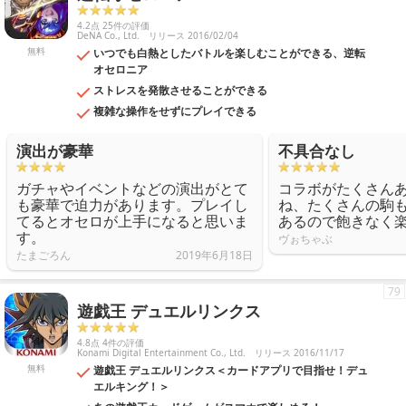
4.2点 25件の評価
DeNA Co., Ltd.
リリース 2016/02/04
無料
いつでも白熱としたバトルを楽しむことができる、逆転
オセロニア
ストレスを発散させることができる
複雑な操作をせずにプレイできる
演出が豪華
不具合なし
ガチャやイベントなどの演出がとて
コラボがたくさん
も豪華で迫力があります。プレイし
ね、たくさんの駒
てるとオセロが上手になると思いま
あるので飽きなく
す。
ヴぉちゃぶ
たまごろん
2019年6月18日
79
遊戯王 デュエルリンクス
4.8点 4件の評価
Konami Digital Entertainment Co., Ltd.
リリース 2016/11/17
無料
遊戯王 デュエルリンクス＜カードアプリで目指せ！デュ
エルキング！＞