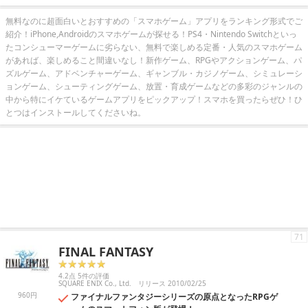
無料なのに超面白いとおすすめの「スマホゲーム」アプリをランキング形式でご
紹介！iPhone,Androidのスマホゲームが探せる！PS4・Nintendo Switchといっ
たコンシューマーゲームに劣らない、無料で楽しめる定番・人気のスマホゲーム
があれば、楽しめること間違いなし！新作ゲーム、RPGやアクションゲーム、パ
ズルゲーム、アドベンチャーゲーム、ギャンブル・カジノゲーム、シミュレーシ
ョンゲーム、シューティングゲーム、放置・育成ゲームなどの多彩のジャンルの
中から特にイケているゲームアプリをピックアップ！スマホを買ったらぜひ！ひ
とつはインストールしてくださいね。
71
FINAL FANTASY
4.2点 5件の評価
SQUARE ENIX Co., Ltd.
リリース 2010/02/25
960円
ファイナルファンタジーシリーズの原点となったRPGゲ