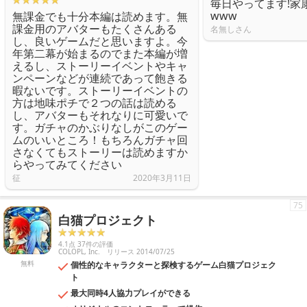
毎日やってます!家
www
無課金でも十分本編は読めます。無
課金用のアバターもたくさんある
名無しさん
し、良いゲームだと思いますよ。今
年第二幕が始まるのでまた本編が増
えるし、ストーリーイベントやキャ
ンペーンなどが連続であって飽きる
暇ないです。ストーリーイベントの
方は地味ポチで２つの話は読める
し、アバターもそれなりに可愛いで
す。ガチャのかぶりなしがこのゲー
ムのいいところ！もちろんガチャ回
さなくてもストーリーは読めますか
らやってみてください
征
2020年3月11日
75
白猫プロジェクト
4.1点 37件の評価
COLOPL, Inc.
リリース 2014/07/25
無料
個性的なキャラクターと探検するゲーム白猫プロジェク
ト
最大同時4人協力プレイができる