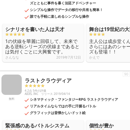
ズとともに事件を暴く法廷アドベンチャー
シンプルな操作でデータの移行や共有も簡単！
誰でも手軽に楽しめるシンプルな操作
シナリオを書いた人は天才
舞台は19世紀の
1の伏線を華麗に回収して、未来で
主人公は成歩堂く
ある逆転シリーズの伏線まであると
さらにはあのシャ
は気付くごとに大興奮です。
ズも登場！！
さんなな
2019年7月12日
かえで
90
ラストクラウディア
4.2点 5件の評価
AIDIS, INC
リリース 2019/04/14
無料
シネマティック・ファンタジーRPG ラストクラウディア
リアルタイムならではの手に汗握るバトル
グラフィックは昔懐かしいドット絵
緊張感のあるバトルシステム
個性が豊か