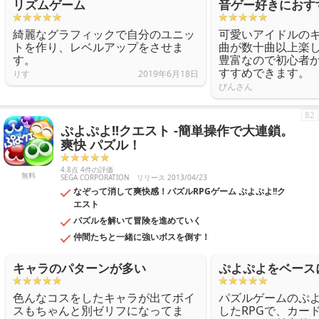
リズムゲーム
音ゲー好きにおす
綺麗なグラフィックで自分のユニッ
可愛いアイドルの
トを作り、レベルアップをさせま
曲が数十曲以上楽
す。
豊富なので初心者
すすめできます。
りす
2019年6月18日
びんさん
82
ぷよぷよ!!クエスト -簡単操作で大連鎖。
爽快 パズル！
4.8点 4件の評価
無料
SEGA CORPORATION
リリース 2013/04/23
なぞって消して爽快感！パズルRPGゲーム ぷよぷよ!!ク
エスト
パズルを解いて冒険を進めていく
仲間たちと一緒に強いボスを倒す！
キャラのパターンが多い
ぷよぷよをベース
色んなコスをしたキャラが出てボイ
パズルゲームのぷ
スもちゃんと別ゼリフになってま
したRPGで、カー