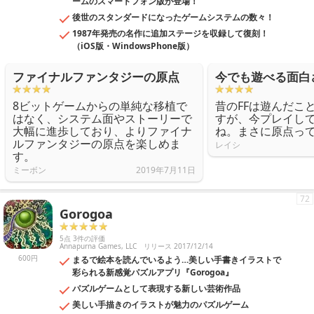
ームのスマートフォン版が登場！
後世のスタンダードになったゲームシステムの数々！
1987年発売の名作に追加ステージを収録して復刻！
（iOS版・WindowsPhone版）
ファイナルファンタジーの原点
今でも遊べる面白
8ビットゲームからの単純な移植で
昔のFFは遊んだこ
はなく、システム面やストーリーで
すが、今プレイし
大幅に進歩しており、よりファイナ
ね。まさに原点っ
ルファンタジーの原点を楽しめま
レイシ
す。
ミーボン
2019年7月11日
72
Gorogoa
5点 3件の評価
Annapurna Games, LLC
リリース 2017/12/14
600円
まるで絵本を読んでいるよう…美しい手書きイラストで
彩られる新感覚パズルアプリ『Gorogoa』
パズルゲームとして表現する新しい芸術作品
美しい手描きのイラストが魅力のパズルゲーム