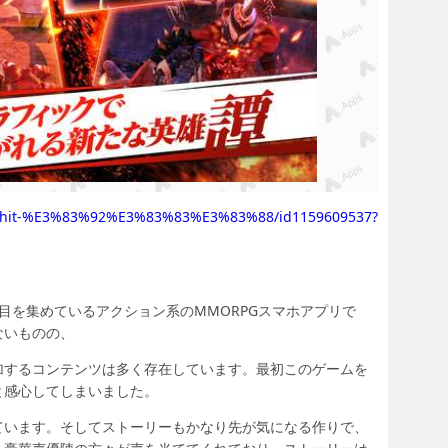
app/hit-%E3%83%92%E3%83%83%E3%83%88/id1159609537?
注目を集めているアクション系のMMORPGスマホアプリで
ないものの、
加するコンテンツは多く存在しています。最初このゲームを
と感心してしまいました。
ています。そしてストーリーもかなり先が気になる作りで、