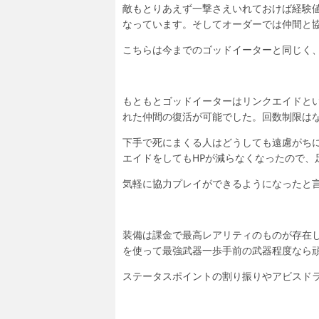
敵もとりあえず一撃さえいれておけば経験
なっています。そしてオーダーでは仲間と
こちらは今までのゴッドイーターと同じく
もともとゴッドイーターはリンクエイドと
れた仲間の復活が可能でした。回数制限はな
下手で死にまくる人はどうしても遠慮がち
エイドをしてもHPが減らなくなったので、
気軽に協力プレイができるようになったと
装備は課金で最高レアリティのものが存在
を使って最強武器一歩手前の武器程度なら
ステータスポイントの割り振りやアビスド