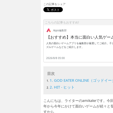
この記事をシェア
こちらの記事もおすすめ!
.Apps編集部
【おすすめ】本当に面白い人気ゲー
人気の面白いゲームアプリを編集部が厳選してご紹介。子ど
ズルゲームなどをご紹介します。
2026/8/8 05:00
目次
1. GOD EATER ONLINE（ゴッ
2. HIT - ヒット
こんにちは、ライターのamikakeです。
年から今年にかけて面白いゲームが続々と
すから、