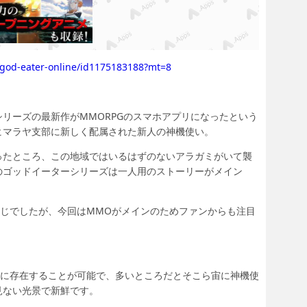
p/god-eater-online/id1175183188?mt=8
リーズの最新作がMMORPGのスマホアプリになったという
ヒマラヤ支部に新しく配属された新人の神機使い。
ったところ、この地域ではいるはずのないアラガミがいて襲
のゴッドイーターシリーズは一人用のストーリーがメイン
感じでしたが、今回はMMOがメインのためファンからも注目
ルに存在することが可能で、多いところだとそこら宙に神機使
見ない光景で新鮮です。