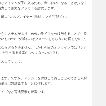
値とアイテムが手に入るため、奪い合いになることが少なく
協力して強力なアラガミを討伐します。
、最大4人のプレイヤーで挑むことが可能です。
いうシステムがあり、自分のライフを分け与えることで、倒
いもののHPが減るのはダメージをもらうのと同じなので、
にならざるを得ません。しかし今回のオンラインではリンク
足を引っ張る要素が少なくなったのです。
言えるでしょう。
します。ですが、アラガミを討伐して得ることのできる素材
頑張れば無課金でも十分に作れます。
ライブなど育成要素も豊富です。