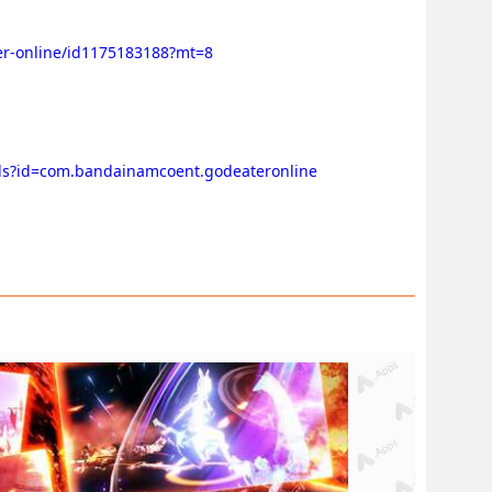
ter-online/id1175183188?mt=8
ails?id=com.bandainamcoent.godeateronline