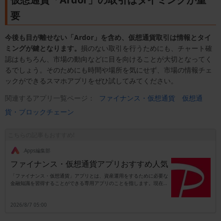
要
今後も目が離せない「Ardor」を含め、仮想通貨取引は情報とタイ
ミングが鍵となります。
損のない取引を行うためにも、チャート確
認はもちろん、市場の動向などに目を向けることが大切となってく
るでしょう。そのためにも時間や場所を気にせず、市場の情報チェ
ックができるスマホアプリをぜひ試してみてください。
関連するアプリ一覧ページ：
ファイナンス・仮想通貨
仮想通
貨・ブロックチェーン
こちらの記事もおすすめ!
.Apps編集部
ファイナンス・仮想通貨アプリおすすめ人気
「ファイナンス・仮想通貨」アプリとは、資産運用をするために必要な
金融知識を習得することができる専用アプリのことを指します。現在の
日本は少子高齢化が深刻な問題となっており、それに伴って年金制度を
支えている働く世代の数も段々と減少してきています。したがって老後
2026/8/7 05:00
の生活資金を国の年金制度だけに頼ることができず、自分自身で準備し
なかればならない時代に突入しているのです。このことからもファイナ
ンス・資産運用・仮想通貨に関する知識を習得することは、これからの