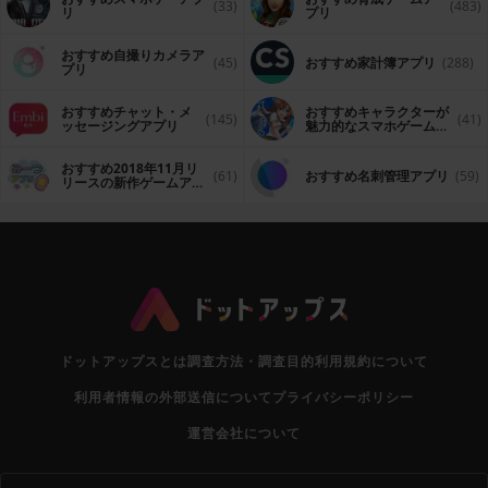
(33)
(483)
リ
プリ
おすすめ自撮りカメラア
(45)
おすすめ家計簿アプリ
(288)
プリ
おすすめチャット・メ
おすすめキャラクターが
(145)
(41)
ッセージングアプリ
魅力的なスマホゲームア
プリ
おすすめ2018年11月リ
(61)
おすすめ名刺管理アプリ
(59)
リースの新作ゲームアプ
リ
ドットアップスとは
調査方法・調査目的
利用規約について
利用者情報の外部送信について
プライバシーポリシー
運営会社について