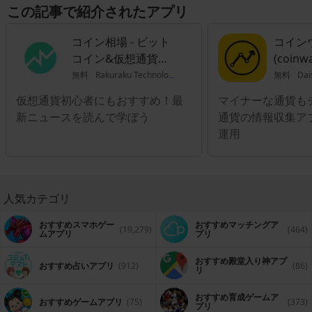
この記事で紹介されたアプリ
時代を生きる人にとって欠かせないものとなっています。現在は仮想通
貨をはじめとした新しい資産運用も増えてきており、それらすべてを自
力で習得するのは困難です。そんなときにファイナンシャル・資産運
コイン相場 - ビット
コイン
用・仮想通貨アプリをひとつ持っているだけで、最新の金融知識を知る
ことができます。
コイン&仮想通貨ア
(coinw
プリ
無料
Rakuraku Technologies Inc.
無料
Dai
仮想通貨初心者にもおすすめ！最
マイナーな通貨も
新ニュースを読んで学ぼう
通貨の情報収集ア
運用
人気カテゴリ
おすすめスマホゲー
おすすめマッチングア
(19,279)
(464)
ムアプリ
プリ
おすすめ殿堂入り神アプ
おすすめ占いアプリ
(912)
(86)
リ
おすすめ育成ゲームア
おすすめゲームアプリ
(75)
(373)
プリ