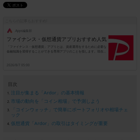
こちらの記事もおすすめ!
.Apps編集部
ファイナンス・仮想通貨アプリおすすめ人気
「ファイナンス・仮想通貨」アプリとは、資産運用をするために必要な
金融知識を習得することができる専用アプリのことを指します。現在の
日本は少子高齢化が深刻な問題となっており、それに伴って年金制度を
支えている働く世代の数も段々と減少してきています。したがって老後
2026/8/7 05:00
の生活資金を国の年金制度だけに頼ることができず、自分自身で準備し
なかればならない時代に突入しているのです。このことからもファイナ
ンス・資産運用・仮想通貨に関する知識を習得することは、これからの
時代を生きる人にとって欠かせないものとなっています。現在は仮想通
目次
貨をはじめとした新しい資産運用も増えてきており、それらすべてを自
力で習得するのは困難です。そんなときにファイナンシャル・資産運
注目が集まる「Ardor」の基本情報
用・仮想通貨アプリをひとつ持っているだけで、最新の金融知識を知る
ことができます。
市場の動向を「コイン相場」で予測しよう
「コインウォッチ」で簡単にポートフォリオや相場チェ
ック
仮想通貨「Ardor」の取引はタイミングが重要