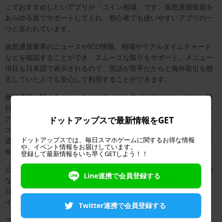
こでおすすめしたいアプリが「コイン相場」です。仮想通貨投資を
あらゆる面でサポートしてくれ、初心者でも使いやすいアプリの一
つと言われています。
仮想通貨業界のニュースやICO情報、相場やリアルタイムチャート
などを確認することができ、スムーズな取引をサポート。メニュー
項目も日本語で表示されるので、英語が苦手だからと海外取引を懸
念していた人でも安心して利用することができます。
仮想通貨に関するニュースやコラムはカテゴリ分けされ、忙しい毎
日のちょっとした隙間時間にサッと読むことができるのは、スマホ
アプリならではです。さらに、ウォッチリストは自分でカスタマイ
ドットアップスで最新情報をGET
ズして使うことができるので、気になる銘柄や購入した仮想通貨を
ドットアップスでは、毎日スマホゲームに関するお得な情報
追加しておけばいつでもチャート確認ができます。そして、コイン
や、イベント情報をお届けしています。
相場ならではの機能が新着のICO情報です。
登録して最新情報をいち早くGETしよう！！
公開前の情報から成立した情報まで幅広く提供されており、本格的
Line連携で会員登録する
な仮想通貨投資を考えている人には重要となる情報の一つです。
日々の市場情報やICO情報を手軽にチェックできるコイン相場は、
インストールしておくと便利なおすすめアプリと言えるでしょう。
Twitter連携で会員登録する
コイン相場公式サイト