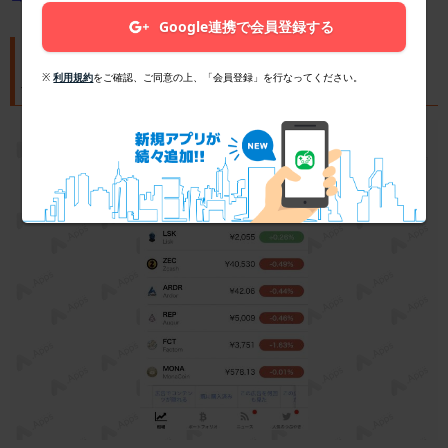
Google連携で会員登録する
「コインウォッチ」で簡単にポートフォリオ
※
利用規約
をご確認、ご同意の上、「会員登録」を行なってください。
や相場チェック