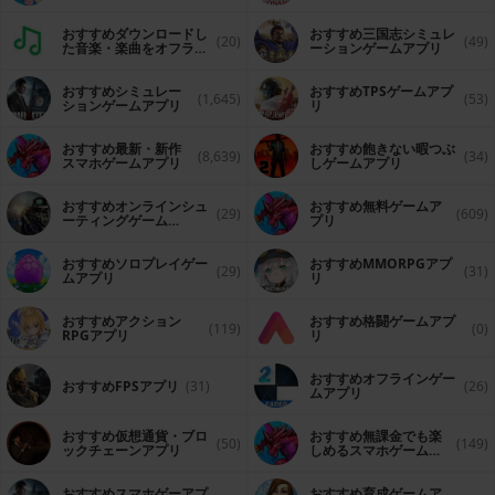
おすすめダウンロードし
おすすめ三国志シミュレ
(20)
(49)
た音楽・楽曲をオフライ
ーションゲームアプリ
ンで再生するアプリ
おすすめシミュレー
おすすめTPSゲームアプ
(1,645)
(53)
ションゲームアプリ
リ
おすすめ最新・新作
おすすめ飽きない暇つぶ
(8,639)
(34)
スマホゲームアプリ
しゲームアプリ
おすすめオンラインシュ
おすすめ無料ゲームア
(29)
(609)
ーティングゲーム
プリ
（FPS・TPS）アプリ
おすすめソロプレイゲー
おすすめ MMORPGアプ
(29)
(31)
ムアプリ
リ
おすすめアクション
おすすめ格闘ゲームアプ
(119)
(0)
RPGアプリ
リ
おすすめオフラインゲー
おすすめFPSアプリ
(31)
(26)
ムアプリ
おすすめ仮想通貨・ブロ
おすすめ無課金でも楽
(50)
(149)
ックチェーンアプリ
しめるスマホゲームア
プリ
おすすめスマホゲーアプ
おすすめ育成ゲームア