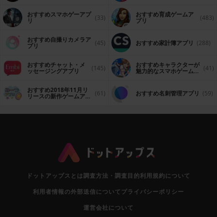
プリ
おすすめスマホゲーアプ
おすすめ育成ゲームア
(33)
(483)
リ
プリ
おすすめ自撮りカメラア
(45)
おすすめ家計簿アプリ
(288)
プリ
おすすめチャット・メ
おすすめキャラクターが
(145)
(41)
ッセージングアプリ
魅力的なスマホゲームア
プリ
おすすめ2018年11月リ
(61)
おすすめ名刺管理アプリ
(59)
リースの新作ゲームアプ
リ
ドットアップスとは
調査方法・調査目的
利用規約について
利用者情報の外部送信について
プライバシーポリシー
運営会社について