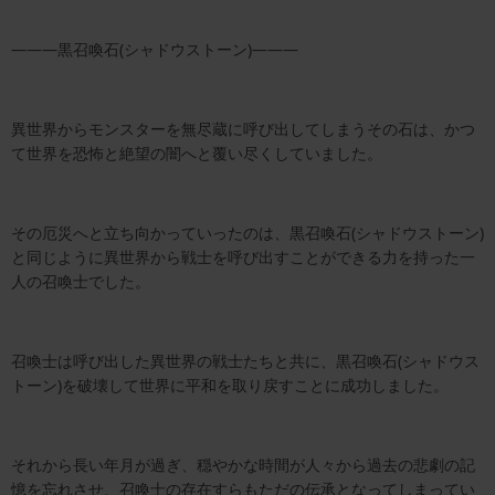
―――黒召喚石(シャドウストーン)―――
異世界からモンスターを無尽蔵に呼び出してしまうその石は、かつ
て世界を恐怖と絶望の闇へと覆い尽くしていました。
その厄災へと立ち向かっていったのは、黒召喚石(シャドウストーン)
と同じように異世界から戦士を呼び出すことができる力を持った一
人の召喚士でした。
召喚士は呼び出した異世界の戦士たちと共に、黒召喚石(シャドウス
トーン)を破壊して世界に平和を取り戻すことに成功しました。
それから長い年月が過ぎ、穏やかな時間が人々から過去の悲劇の記
憶を忘れさせ、召喚士の存在すらもただの伝承となってしまってい