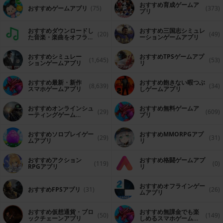
おすすめ育成ゲームア
おすすめゲームアプリ
(75)
(373)
プリ
おすすめダウンロードし
おすすめ三国志シミュレ
(20)
(49)
た音楽・楽曲をオフライ
ーションゲームアプリ
ンで再生するアプリ
おすすめシミュレー
おすすめTPSゲームアプ
(1,645)
(53)
ションゲームアプリ
リ
おすすめ最新・新作
おすすめ飽きない暇つぶ
(8,639)
(34)
スマホゲームアプリ
しゲームアプリ
おすすめオンラインシュ
おすすめ無料ゲームア
(29)
(609)
ーティングゲーム
プリ
（FPS・TPS）アプリ
おすすめソロプレイゲー
おすすめ MMORPGアプ
(29)
(31)
ムアプリ
リ
おすすめアクション
おすすめ格闘ゲームアプ
(119)
(0)
RPGアプリ
リ
おすすめオフラインゲー
おすすめFPSアプリ
(31)
(26)
ムアプリ
おすすめ仮想通貨・ブロ
おすすめ無課金でも楽
(50)
(149)
ックチェーンアプリ
しめるスマホゲームア