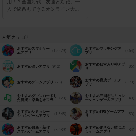
用！？全国対戦、友達と対戦、一
人で練習もできるオンライン大富
豪アプリ
人気カテゴリ
おすすめスマホゲー
おすすめマッチングア
(19,279)
(464)
ムアプリ
プリ
おすすめ殿堂入り神アプ
おすすめ占いアプリ
(912)
(86)
リ
おすすめ育成ゲームア
おすすめゲームアプリ
(75)
(373)
プリ
おすすめダウンロードし
おすすめ三国志シミュレ
(20)
(49)
た音楽・楽曲をオフライ
ーションゲームアプリ
ンで再生するアプリ
おすすめシミュレー
おすすめTPSゲームアプ
(1,645)
(53)
ションゲームアプリ
リ
おすすめ最新・新作
おすすめ飽きない暇つぶ
(8,639)
(34)
スマホゲームアプリ
しゲームアプリ