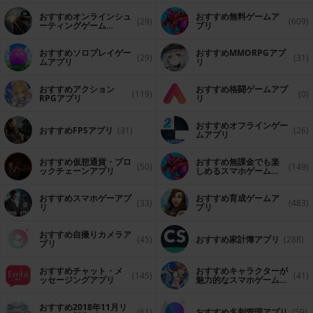
おすすめオンラインシュ
おすすめ無料ゲームア
(29)
(609)
ーティングゲーム
プリ
（FPS・TPS）アプリ
おすすめソロプレイゲー
おすすめ MMORPGアプ
(29)
(31)
ムアプリ
リ
おすすめアクション
おすすめ格闘ゲームアプ
(119)
(0)
RPGアプリ
リ
おすすめオフラインゲー
おすすめFPSアプリ
(31)
(26)
ムアプリ
おすすめ仮想通貨・ブロ
おすすめ無課金でも楽
(50)
(149)
ックチェーンアプリ
しめるスマホゲームア
プリ
おすすめスマホゲーアプ
おすすめ育成ゲームア
(33)
(483)
リ
プリ
おすすめ自撮りカメラア
(45)
おすすめ家計簿アプリ
(288)
プリ
おすすめチャット・メ
おすすめキャラクターが
(145)
(41)
ッセージングアプリ
魅力的なスマホゲームア
プリ
おすすめ2018年11月リ
(61)
おすすめ名刺管理アプリ
(59)