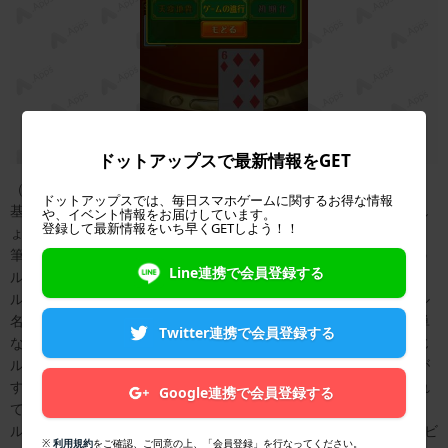
ドットアップスで最新情報をGET
（筆者撮影）
ドットアップスでは、毎日スマホゲームに関するお得な情報
基本の遊び方が理解できたところで、ローカルルールを設定しまし
や、イベント情報をお届けしています。
登録して最新情報をいち早くGETしよう！！
ょう。
筆者が聞いたこともないルールがたくさんありました…。大富豪の
Line連携で会員登録する
ルールは本当に多彩ですね。
ルールの名前をタップすると、更に詳細な設定が行えます。ルール
名の前の「？」アイコンをタップすれば、そのルールに関する簡単
Twitter連携で会員登録する
な説明が出てきます。ルール自体が多彩であるだけではなく、同じ
ルールでも呼び名が違ったりしますので、自分が良く遊ぶルールが
すぐ見つからないかもしれませんが、解説を読めば別名も記載され
Google連携で会員登録する
ているので安心です。
ルールのセットは、5セットまで保持しておくことができます。シビ
※
利用規約
をご確認、ご同意の上、「会員登録」を行なってください。