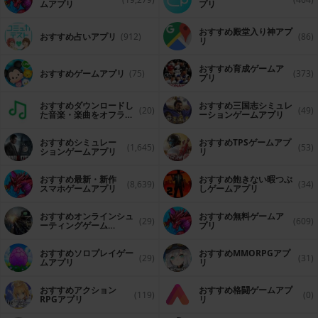
ムアプリ
プリ
おすすめ殿堂入り神アプ
おすすめ占いアプリ
(912)
(86)
リ
おすすめ育成ゲームア
おすすめゲームアプリ
(75)
(373)
プリ
おすすめダウンロードし
おすすめ三国志シミュレ
(20)
(49)
た音楽・楽曲をオフライ
ーションゲームアプリ
ンで再生するアプリ
おすすめシミュレー
おすすめTPSゲームアプ
(1,645)
(53)
ションゲームアプリ
リ
おすすめ最新・新作
おすすめ飽きない暇つぶ
(8,639)
(34)
スマホゲームアプリ
しゲームアプリ
おすすめオンラインシュ
おすすめ無料ゲームア
(29)
(609)
ーティングゲーム
プリ
（FPS・TPS）アプリ
おすすめソロプレイゲー
おすすめ MMORPGアプ
(29)
(31)
ムアプリ
リ
おすすめアクション
おすすめ格闘ゲームアプ
(119)
(0)
RPGアプリ
リ