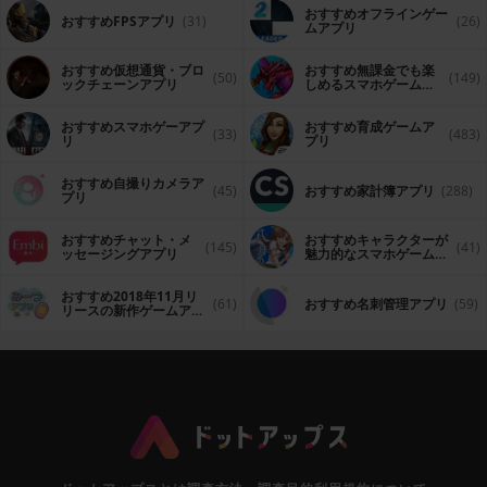
おすすめオフラインゲー
おすすめFPSアプリ
(31)
(26)
ムアプリ
おすすめ仮想通貨・ブロ
おすすめ無課金でも楽
(50)
(149)
ックチェーンアプリ
しめるスマホゲームア
プリ
おすすめスマホゲーアプ
おすすめ育成ゲームア
(33)
(483)
リ
プリ
おすすめ自撮りカメラア
(45)
おすすめ家計簿アプリ
(288)
プリ
おすすめチャット・メ
おすすめキャラクターが
(145)
(41)
ッセージングアプリ
魅力的なスマホゲームア
プリ
おすすめ2018年11月リ
(61)
おすすめ名刺管理アプリ
(59)
リースの新作ゲームアプ
リ