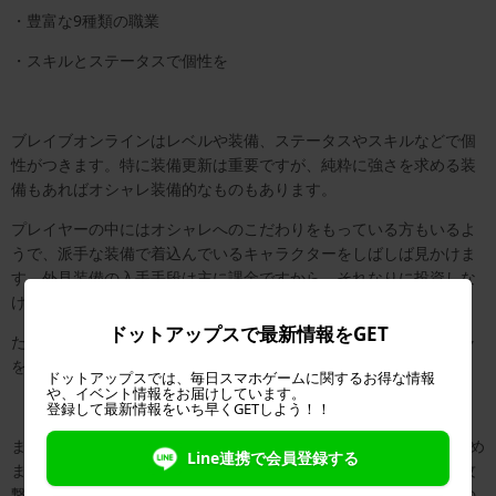
・豊富な9種類の職業
・スキルとステータスで個性を
ブレイブオンラインはレベルや装備、ステータスやスキルなどで個
性がつきます。特に装備更新は重要ですが、純粋に強さを求める装
備もあればオシャレ装備的なものもあります。
プレイヤーの中にはオシャレへのこだわりをもっている方もいるよ
うで、派手な装備で着込んでいるキャラクターをしばしば見かけま
す。外見装備の入手手段は主に課金ですから、それなりに投資しな
ければなりません。
ドットアップスで最新情報をGET
ただ課金をしなくても定期的に課金通貨は配られますから、ガチャ
を回したい方はそのときを待ちましょう。配布数は少なめです。
ドットアップスでは、毎日スマホゲームに関するお得な情報
や、イベント情報をお届けしています。
登録して最新情報をいち早くGETしよう！！
また最初のキャラクターメイクをするときに9つの中から職業を決め
Line連携で会員登録する
ます。近接タイプで防御よりのソードマン、同じく近接タイプで攻
撃よりのウォリアー、遠距離魔法職のウィザード、遠距離物理職の