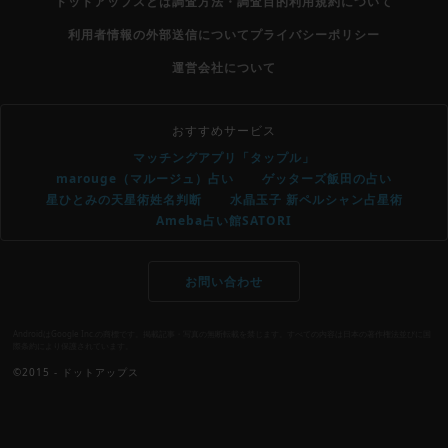
ドットアップスとは
調査方法・調査目的
利用規約について
利用者情報の外部送信について
プライバシーポリシー
運営会社について
おすすめサービス
マッチングアプリ「タップル」
marouge（マルージュ）占い
ゲッターズ飯田の占い
星ひとみの天星術姓名判断
水晶玉子 新ペルシャン占星術
Ameba占い館SATORI
お問い合わせ
AndroidはGoogle Inc.の商標です。掲載記事・写真の無断転載を禁じます。すべての内容は日本の著作権法並びに国
際条約により保護されています。
©2015 - ドットアップス