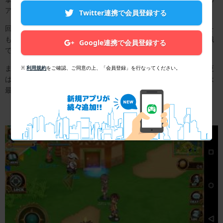
アーチャー、
Twitter連携で会員登録する
回復支援職のプリーストなど様々です。それぞれ特徴あるスキルを
もっており、レベルが上がると上位の位置づけである二次職に転職
Google連携で会員登録する
できます。現在、その上である三次職まで実装されていますから、
ますます戦いの楽しさが増していくことでしょう。途中での職変更
※
利用規約
をご確認、ご同意の上、「会員登録」を行なってください。
はキャラクターを消さない限り無理ですが、無料でキャラクターは
最大6つまで作れるので自分に合った職業を作ってください。