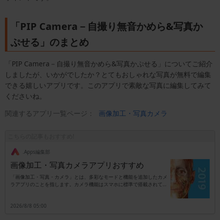
「PIP Camera－自撮り無音かめら&写真か
ぷせる」のまとめ
「PIP Camera－自撮り無音かめら&写真かぷせる」についてご紹介
しましたが、いかがでしたか？とてもおしゃれな写真が無料で編集
できる嬉しいアプリです。このアプリで素敵な写真に編集してみて
くださいね。
関連するアプリ一覧ページ：
画像加工・写真カメラ
こちらの記事もおすすめ!
.Apps編集部
画像加工・写真カメラアプリおすすめ
「画像加工・写真・カメラ」とは、多彩なモードと機能を追加したカメ
ラアプリのことを指します。カメラ機能はスマホに標準で搭載されてい
ますが、別アプリのタイプはカメラ以外に加工専用としても活用可能で
す。機能は撮影時に自動でエフェクトを追加するタイプ、もしくは撮影
2026/8/8 05:00
後に加工を行うタイプなどがあり、これらのタイプがセットになってい
るアプリも珍しくはありません。また、エフェクトは後付けがほとんど