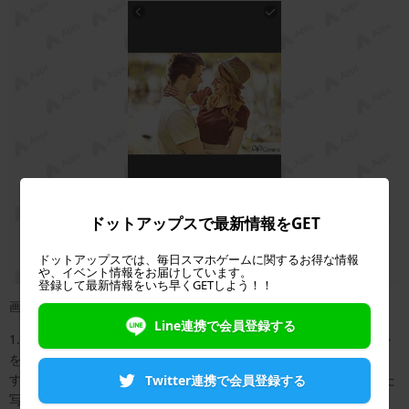
ドットアップスで最新情報をGET
ドットアップスでは、毎日スマホゲームに関するお得な情報
や、イベント情報をお届けしています。
登録して最新情報をいち早くGETしよう！！
画像：著者撮影
Line連携で会員登録する
1.メイン画面から「Classic」「PaintLab」「Collage」のいずれか
を選択します。「InstaMag」と「InstaBeauty」に連携していま
す。「PIP Camera－自撮り無音かめら&写真かぷせる」で作成した
Twitter連携で会員登録する
写真をさらに編集することが可能なので、試してみてください。