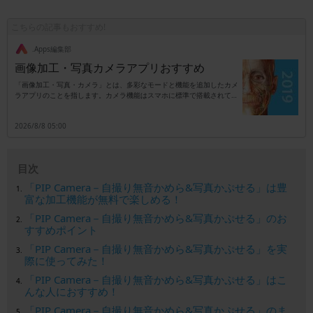
こちらの記事もおすすめ!
.Apps編集部
画像加工・写真カメラアプリおすすめ
「画像加工・写真・カメラ」とは、多彩なモードと機能を追加したカメ
ラアプリのことを指します。カメラ機能はスマホに標準で搭載されてい
ますが、別アプリのタイプはカメラ以外に加工専用としても活用可能で
す。機能は撮影時に自動でエフェクトを追加するタイプ、もしくは撮影
2026/8/8 05:00
後に加工を行うタイプなどがあり、これらのタイプがセットになってい
るアプリも珍しくはありません。また、エフェクトは後付けがほとんど
ですので、失敗を気にせず満足いくまで写真加工が楽しめます。例えば
肌を白くしたり可愛いカラーで全体を覆ったりも可能で、SNSを利用し
目次
ている人のサポートアイテムとしても便利です。本来の画素数をアップ
させるものではありませんが、ノーマル写真にプロ仕様の効果が追加で
「PIP Camera－自撮り無音かめら&写真かぷせる」は豊
きるカテゴリとなります。
富な加工機能が無料で楽しめる！
「PIP Camera－自撮り無音かめら&写真かぷせる」のお
すすめポイント
「PIP Camera－自撮り無音かめら&写真かぷせる」を実
際に使ってみた！
「PIP Camera－自撮り無音かめら&写真かぷせる」はこ
んな人におすすめ！
「PIP Camera－自撮り無音かめら&写真かぷせる」のま