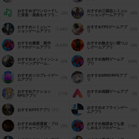
おすすめダウンロードし
おすすめ三国志シミュレ
(20)
(49)
た音楽・楽曲をオフライ
ーションゲームアプリ
ンで再生するアプリ
おすすめシミュレー
おすすめTPSゲームアプ
(1,645)
(53)
ションゲームアプリ
リ
おすすめ最新・新作
おすすめ飽きない暇つぶ
(8,639)
(34)
スマホゲームアプリ
しゲームアプリ
おすすめオンラインシュ
おすすめ無料ゲームア
(29)
(609)
ーティングゲーム
プリ
（FPS・TPS）アプリ
おすすめソロプレイゲー
おすすめ MMORPGアプ
(29)
(31)
ムアプリ
リ
おすすめアクション
おすすめ格闘ゲームアプ
(119)
(0)
RPGアプリ
リ
おすすめオフラインゲー
おすすめFPSアプリ
(31)
(26)
ムアプリ
おすすめ仮想通貨・ブロ
おすすめ無課金でも楽
(50)
(149)
ックチェーンアプリ
しめるスマホゲームア
プリ