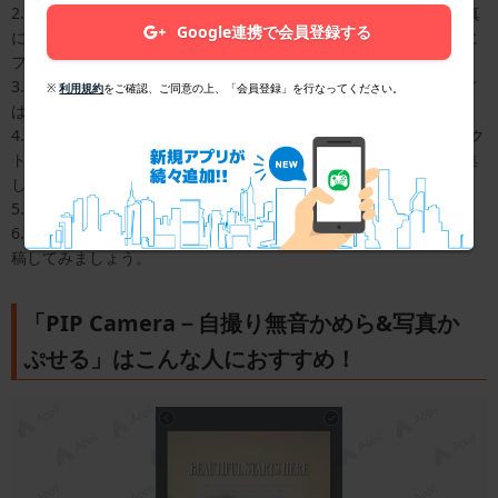
2.「Classic」は自撮りかカメラロールの写真が選択できます。写真
Google連携で会員登録する
に合わせて、エフェクトを選択しましょう。前後の写真それぞれに
フィルタをかけることも可能です。
3.「PaintLab」も自撮りかカメラロールから選びます。このモード
※
利用規約
をご確認、ご同意の上、「会員登録」を行なってください。
は絵画風のエフェクトを選択できます。
4.「Collage」はカメラロール内の写真のみ選択可能です。エフェク
トによっては、テキストの変更が可能なため、写真に合わせて編集
してみましょう。
5.いずれの機能も、右上のマークかSaveを押すと保存ができます。
6.保存ができたらSNSに投稿することも可能です。素敵な写真を投
稿してみましょう。
「PIP Camera－自撮り無音かめら&写真か
ぷせる」はこんな人におすすめ！