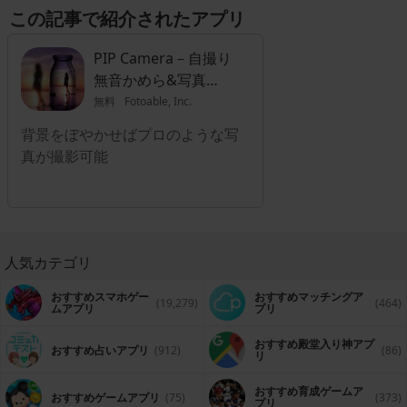
ですので、失敗を気にせず満足いくまで写真加工が楽しめます。例えば
この記事で紹介されたアプリ
肌を白くしたり可愛いカラーで全体を覆ったりも可能で、SNSを利用し
ている人のサポートアイテムとしても便利です。本来の画素数をアップ
させるものではありませんが、ノーマル写真にプロ仕様の効果が追加で
PIP Camera－自撮り
きるカテゴリとなります。
無音かめら&写真か
ぷせる
無料
Fotoable, Inc.
背景をぼやかせばプロのような写
真が撮影可能
人気カテゴリ
おすすめスマホゲー
おすすめマッチングア
(19,279)
(464)
ムアプリ
プリ
おすすめ殿堂入り神アプ
おすすめ占いアプリ
(912)
(86)
リ
おすすめ育成ゲームア
おすすめゲームアプリ
(75)
(373)
プリ