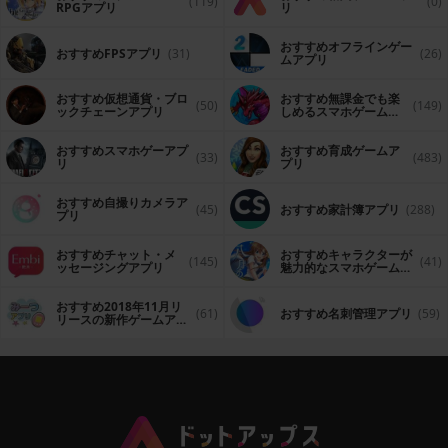
(119)
(0)
RPGアプリ
リ
おすすめオフラインゲー
おすすめFPSアプリ
(31)
(26)
ムアプリ
おすすめ仮想通貨・ブロ
おすすめ無課金でも楽
(50)
(149)
ックチェーンアプリ
しめるスマホゲームア
プリ
おすすめスマホゲーアプ
おすすめ育成ゲームア
(33)
(483)
リ
プリ
おすすめ自撮りカメラア
(45)
おすすめ家計簿アプリ
(288)
プリ
おすすめチャット・メ
おすすめキャラクターが
(145)
(41)
ッセージングアプリ
魅力的なスマホゲームア
プリ
おすすめ2018年11月リ
(61)
おすすめ名刺管理アプリ
(59)
リースの新作ゲームアプ
リ