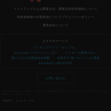
ドットアップスとは
調査方法・調査目的
利用規約について
利用者情報の外部送信について
プライバシーポリシー
運営会社について
おすすめサービス
マッチングアプリ「タップル」
marouge（マルージュ）占い
ゲッターズ飯田の占い
星ひとみの天星術姓名判断
水晶玉子 新ペルシャン占星術
Ameba占い館SATORI
お問い合わせ
AndroidはGoogle Inc.の商標です。掲載記事・写真の無断転載を禁じます。すべての内容は日本の著作権法並びに国
際条約により保護されています。
©2015 - ドットアップス