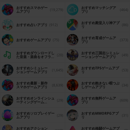
おすすめスマホゲー
おすすめマッチングア
(19,279)
(464)
ムアプリ
プリ
おすすめ殿堂入り神アプ
おすすめ占いアプリ
(912)
(86)
リ
おすすめ育成ゲームア
おすすめゲームアプリ
(75)
(373)
プリ
おすすめダウンロードし
おすすめ三国志シミュレ
(20)
(49)
た音楽・楽曲をオフライ
ーションゲームアプリ
ンで再生するアプリ
おすすめシミュレー
おすすめTPSゲームアプ
(1,645)
(53)
ションゲームアプリ
リ
おすすめ最新・新作
おすすめ飽きない暇つぶ
(8,639)
(34)
スマホゲームアプリ
しゲームアプリ
おすすめオンラインシュ
おすすめ無料ゲームア
(29)
(609)
ーティングゲーム
プリ
（FPS・TPS）アプリ
おすすめソロプレイゲー
おすすめ MMORPGアプ
(29)
(31)
ムアプリ
リ
おすすめアクション
おすすめ格闘ゲームアプ