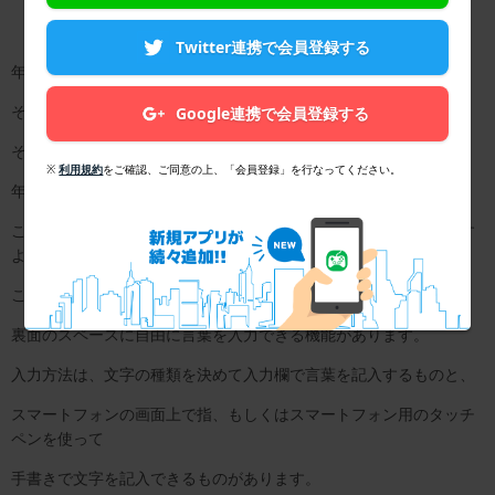
Twitter連携で会員登録する
年賀状のデザインを決め、宛名書きも終わり印刷が完了した後、
そのまま年賀状を出してしまうのも良いですが、
Google連携で会員登録する
それぞれの送る相手に一言でも言葉を添えたいですよね。
※
利用規約
をご確認、ご同意の上、「会員登録」を行なってください。
年賀状１つが完成するだけでも大変なのに、
これから手書きで書くとなると面倒になってしまうこともあります
よね。
このアプリでは裏面のデザインを決めた後、
裏面のスペースに自由に言葉を入力できる機能があります。
入力方法は、文字の種類を決めて入力欄で言葉を記入するものと、
スマートフォンの画面上で指、もしくはスマートフォン用のタッチ
ペンを使って
手書きで文字を記入できるものがあります。