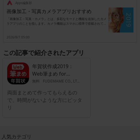
.Apps編集部
画像加工・写真カメラアプリおすすめ
「画像加工・写真・カメラ」とは、多彩なモードと機能を追加したカメ
ラアプリのことを指します。カメラ機能はスマホに標準で搭載されてい
ますが、別アプリのタイプはカメラ以外に加工専用としても活用可能で
す。機能は撮影時に自動でエフェクトを追加するタイプ、もしくは撮影
2026/8/7 05:00
後に加工を行うタイプなどがあり、これらのタイプがセットになってい
るアプリも珍しくはありません。また、エフェクトは後付けがほとんど
ですので、失敗を気にせず満足いくまで写真加工が楽しめます。例えば
この記事で紹介されたアプリ
肌を白くしたり可愛いカラーで全体を覆ったりも可能で、SNSを利用し
ている人のサポートアイテムとしても便利です。本来の画素数をアップ
させるものではありませんが、ノーマル写真にプロ仕様の効果が追加で
年賀状作成2019：
きるカテゴリとなります。
Web筆まめ for
iPhone
無料
FUDEMAME CO., LTD.
両面まとめて作ってもらえるの
で、時間がないような方にピッタ
リ
人気カテゴリ