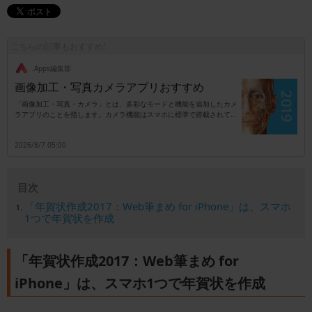
こちらの記事もおすすめ!
.Apps編集部
画像加工・写真カメラアプリおすすめ
「画像加工・写真・カメラ」とは、多彩なモードと機能を追加したカメ
ラアプリのことを指します。カメラ機能はスマホに標準で搭載されてい
ますが、別アプリのタイプはカメラ以外に加工専用としても活用可能で
す。機能は撮影時に自動でエフェクトを追加するタイプ、もしくは撮影
2026/8/7 05:00
後に加工を行うタイプなどがあり、これらのタイプがセットになってい
るアプリも珍しくはありません。また、エフェクトは後付けがほとんど
ですので、失敗を気にせず満足いくまで写真加工が楽しめます。例えば
肌を白くしたり可愛いカラーで全体を覆ったりも可能で、SNSを利用し
目次
ている人のサポートアイテムとしても便利です。本来の画素数をアップ
させるものではありませんが、ノーマル写真にプロ仕様の効果が追加で
「年賀状作成2017：Web筆まめ for iPhone」は、スマホ
きるカテゴリとなります。
1つで年賀状を作成
「年賀状作成2017：Web筆まめ for
iPhone」は、スマホ1つで年賀状を作成