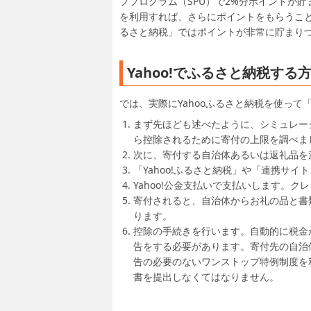
ププログラム（SPU）で2%分ポイントが
を利用すれば、さらにポイントをもらうこと
るさと納税」ではポイントが非常に貯まり
Yahoo!でふるさと納税する
では、実際にYahooふるさと納税を使っ
まず先ほども述べたように、シミュレー
ら控除されるために寄付の上限を調べま
次に、寄付する自治体あるいは返礼品を
「Yahoo!ふるさと納税」や「連携サ
Yahoo!公金支払いで支払いします。
寄付されると、自治体からお礼の品と書
ります。
控除の手続きを行います。自動的に税金
告をする必要があります。寄付先の自治
告の必要のないワンストップ特例制度を
書を提出しなくてはなりません。