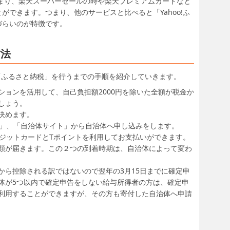
貯まり、楽天スーパーセールの時や楽天プレミアムカードなど
ができます。つまり、他のサービスと比べると「Yahoo!ふ
づらいのが特徴です。
方法
て「ふるさと納税」を行うまでの手順を紹介していきます。
ションを活用して、自己負担額2000円を除いた全額が税金か
しょう。
決めます。
イト」、「自治体サイト」から自治体へ申し込みをします。
クレジットカードとTポイントを利用してお支払いができます。
類が届きます。この２つの到着時期は、自治体によって変わ
から控除される訳ではないので翌年の3月15日までに確定申
体が5つ以内で確定申告をしない給与所得者の方は、確定申
利用することができますが、その方も寄付した自治体へ申請