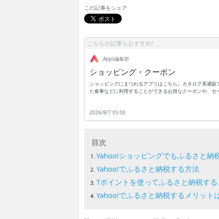
この記事をシェア
こちらの記事もおすすめ!
.Apps編集部
ショッピング・クーポン
ショッピングにまつわるアプリはこちら。カタログ系通販
た食事などに利用することができるお得なクーポンや、セ
分類してご紹介。ショッピングアプリと一口に言っても、
レジャー、小売り全般、スポーツ用品、学習体験などのク
2026/8/7 05:00
ることが大事になります。ショッピングアプリの多くは条
発行されたときに見逃すことなくゲットすることができる
ングアプリを入れておけばお得に買い物できること間違い
目次
Yahoo!ショッピングでもふるさと
Yahoo!でふるさと納税する方法
Tポイントを使ってふるさと納税する
Yahoo!でふるさと納税するメリット