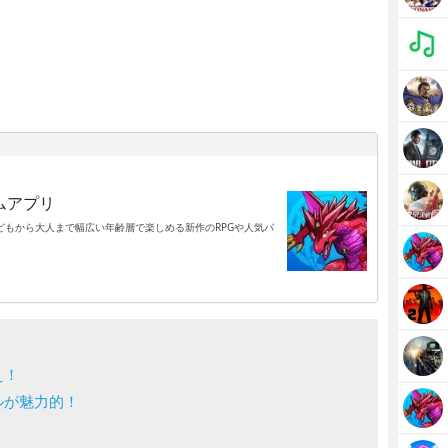
ムアプリ
もから大人まで幅広い年齢層で楽しめる新作のRPGや人気パ
え！
ルが魅力的！