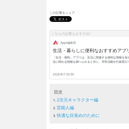
この記事をシェア
こちらの記事もおすすめ!
.Apps編集部
生活・暮らしに便利なおすすめアプ
「生活・便利」アプリは、生活に関連する便利な情報を知
活に関わる情報を調べられると共に、市民活動や行政窓口
祉に関わる行政手続きなどを行いたい事もありますが、窓
プリで無料の登録を行っておくと、生活に関わる様々な窓
2026/8/7 05:00
ては、わざわざ役所の窓口まで行かなくても、アプリだけ
を、できるだけ便利にしたい時などは、アプリをダウンロ
目次
2次元キャラクター編
芸能人編
快適な目覚めのために