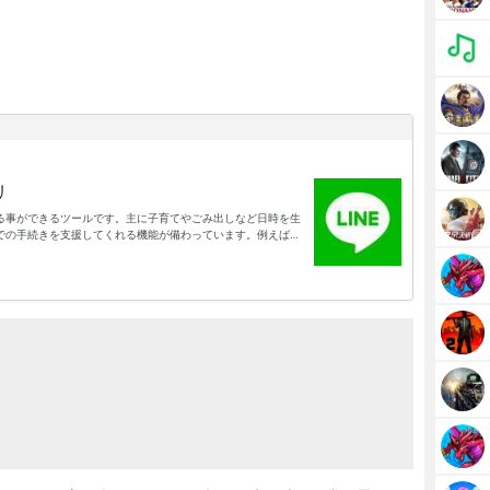
リ
る事ができるツールです。主に子育てやごみ出しなど日時を生
での手続きを支援してくれる機能が備わっています。例えば福
口での証明書の発行などが求められる事も多いです。それでア
口手続きを、Webで行える状態になります。手続き内容によっ
で実行できる事もあります。ですから日常生活に関わる手続き
ードしておくと良いでしょう。