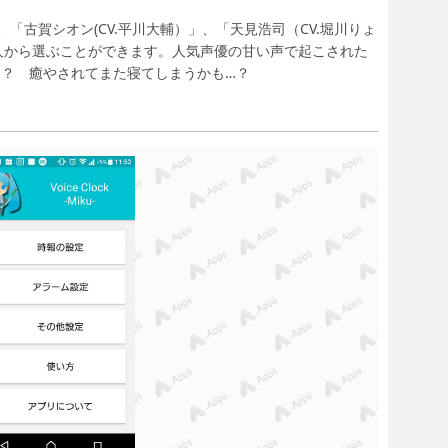
「古賀シオン(CV.平川大輔）」、「天見浩司（CV.堀川りょ
4人から選ぶことができます。人気声優の甘い声で起こされた
…？ 癒やされてまた寝てしまうかも…？