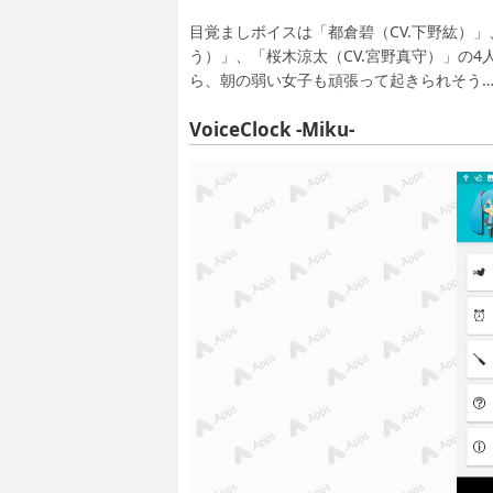
目覚ましボイスは「都倉碧（CV.下野紘）」、
う）」、「桜木涼太（CV.宮野真守）」の
ら、朝の弱い女子も頑張って起きられそう
VoiceClock -Miku-