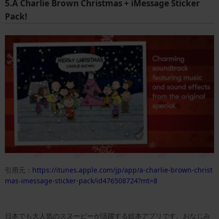
5.A Charlie Brown Christmas + iMessage Sticker
Pack!
引用元：
https://itunes.apple.com/jp/app/a-charlie-brown-christ
mas-imessage-sticker-pack/id476508724?mt=8
日本でも大人気のスヌーピーが活躍する絵本アプリです。おなじみ