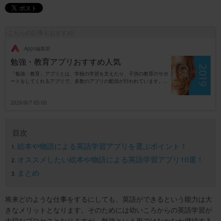
こちらの記事もおすすめ!
.Apps編集部
勉強・教育アプリおすすめ人気
「勉強・教育」アプリとは、学校の学習を支えたり、子供の教育のサポ
ートをしてくれるアプリで、多数のアプリの配信が行われています。勉
強・教育アプリとして代表的なものは、英語学習や数学の勉強などに利
用できるアプリで、英語の単語帳として利用したり、配信された数学問
2026/8/7 05:00
題を解いて答えをさらに応用したりと、勉強に活用できるのが特徴で
す。普段の学校の勉強だけではなく受験勉強に利用したり、苦手な教科
の復習などにも利用することもできるでしょう。教育アプリの中には、
子供のやる気を育てるアプリなども存在します。目的に合わせてたくさ
目次
んのアプリの中から選べるため、受験勉強に、教育や子育てにと幅広く
活躍してくれるアプリとなっています。
絵本や物語による英語学習アプリを選ぶポイント！
オススメしたい絵本や物語による英語学習アプリ10選！
まとめ
将来どのような仕事をするにしても、英語ができるという能力は大
きなメリットとなります。そのためには幼いころからの英語学習が
大切なプロセスとなりますが、勉強という形ではなかなか継続する