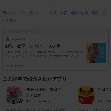
関連するアプリ一覧ページ：
勉強・教育
語学の勉強
英語に関
する勉強
こちらの記事もおすすめ!
.Apps編集部
勉強・教育アプリおすすめ人気
「勉強・教育」アプリとは、学校の学習を支えたり、子供の教育のサポ
ートをしてくれるアプリで、多数のアプリの配信が行われています。勉
強・教育アプリとして代表的なものは、英語学習や数学の勉強などに利
用できるアプリで、英語の単語帳として利用したり、配信された数学問
2026/8/7 05:00
題を解いて答えをさらに応用したりと、勉強に活用できるのが特徴で
す。普段の学校の勉強だけではなく受験勉強に利用したり、苦手な教科
の復習などにも利用することもできるでしょう。教育アプリの中には、
この記事で紹介されたアプリ
子供のやる気を育てるアプリなども存在します。目的に合わせてたくさ
んのアプリの中から選べるため、受験勉強に、教育や子育てにと幅広く
活躍してくれるアプリとなっています。
PINKFONG！知育ア
学研の
ニメ絵本
無料
SmartStudy
無料
GAK
童謡や童話で楽しく英語が勉強で
読み上げ機能つき