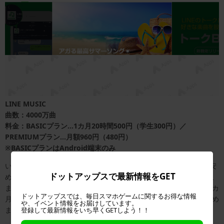
LINE MUSIC
曲数：4000万曲
料金：BASICプラン…1カ月20時間500円（学生300円）／
PREMIUMプラン…月額960円（480円）
※BASICプランはAndroid端末のみ
いまや多くの人が利用しているLINE。こちらは時間制限がある、安
ドットアップスで最新情報をGET
めの料金プランがあります。自由になるお金が少ない学生や、そこ
までガッツリ音楽を聞かない人にはおすすめです。お試し期間は3カ
ドットアップスでは、毎日スマホゲームに関するお得な情報
月あるので、BASICにするかPREMIUMにするかをこの期間で見極め
や、イベント情報をお届けしています。
ましょう。
登録して最新情報をいち早くGETしよう！！