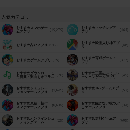
人気カテゴリ
おすすめスマホゲー
おすすめマッチングア
(19,279)
(464)
ムアプリ
プリ
おすすめ殿堂入り神アプ
おすすめ占いアプリ
(912)
(86)
リ
おすすめ育成ゲームア
おすすめゲームアプリ
(75)
(373)
プリ
おすすめダウンロードし
おすすめ三国志シミュレ
(20)
(49)
た音楽・楽曲をオフライ
ーションゲームアプリ
ンで再生するアプリ
おすすめシミュレー
おすすめTPSゲームアプ
(1,645)
(53)
ションゲームアプリ
リ
おすすめ最新・新作
おすすめ飽きない暇つぶ
(8,639)
(34)
スマホゲームアプリ
しゲームアプリ
おすすめオンラインシュ
おすすめ無料ゲームア
(29)
(609)
ーティングゲーム
プリ
（FPS・TPS）アプリ