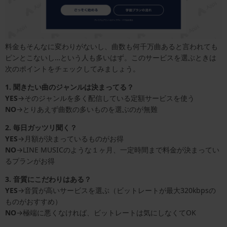
料金もそんなに変わりがないし、曲数も何千万曲あると言われても
ピンとこないし…という人も多いはず。このサービスを選ぶときは
次のポイントをチェックしてみましょう。
1. 聞きたい曲のジャンルは決まってる？
YES
→そのジャンルを多く配信している定額サービスを使う
NO
→とりあえず曲数の多いものを選ぶのが無難
2. 毎日ガッツリ聞く？
YES
→月額が決まっているものがお得
NO
→LINE MUSICのような１ヶ月、一定時間まで料金が決まってい
るプランがお得
3. 音質にこだわりはある？
YES
→音質が高いサービスを選ぶ（ビットレートが最大320kbpsの
ものがおすすめ）
NO
→極端に悪くなければ、ビットレートは気にしなくてOK