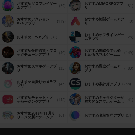
おすすめソロプレイゲー
おすすめ MMORPGアプ
(29)
(31)
ムアプリ
リ
おすすめアクション
おすすめ格闘ゲームアプ
(119)
(0)
RPGアプリ
リ
おすすめオフラインゲー
おすすめFPSアプリ
(31)
(26)
ムアプリ
おすすめ仮想通貨・ブロ
おすすめ無課金でも楽
(50)
(149)
ックチェーンアプリ
しめるスマホゲームア
プリ
おすすめスマホゲーアプ
おすすめ育成ゲームア
(33)
(483)
リ
プリ
おすすめ自撮りカメラア
(45)
おすすめ家計簿アプリ
(288)
プリ
おすすめチャット・メ
おすすめキャラクターが
(145)
(41)
ッセージングアプリ
魅力的なスマホゲームア
プリ
おすすめ2018年11月リ
(61)
おすすめ名刺管理アプリ
(59)
リースの新作ゲームアプ
リ