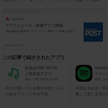
こちらの記事もおすすめ!
.Apps編集部
アプリニュース・新着アプリ情報
.Apps編集部が最新のアプリニュース・新着アプリ情報をお届け。
2026/8/9 05:00
この記事で紹介されたアプリ
音楽はLINE MUSIC
Spoti
人気音楽アプリ
ーミン
無料
LINE MUSIC CORPORATION
無料
Spo
自分が聴いている曲やお気に入り
洋楽好き必見！歌
の曲をラインで共有可能
載して更に音楽を