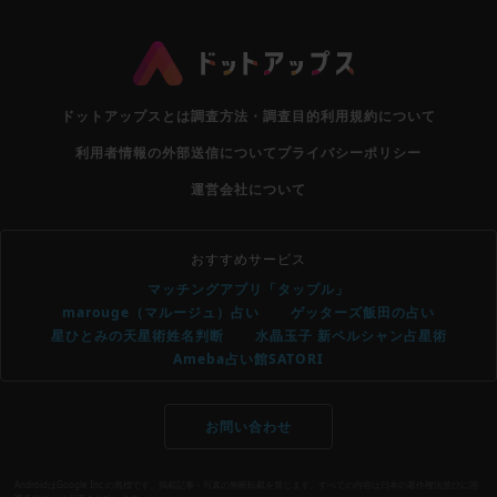
ドットアップスとは
調査方法・調査目的
利用規約について
利用者情報の外部送信について
プライバシーポリシー
運営会社について
おすすめサービス
マッチングアプリ「タップル」
marouge（マルージュ）占い
ゲッターズ飯田の占い
星ひとみの天星術姓名判断
水晶玉子 新ペルシャン占星術
Ameba占い館SATORI
お問い合わせ
AndroidはGoogle Inc.の商標です。掲載記事・写真の無断転載を禁じます。すべての内容は日本の著作権法並びに国