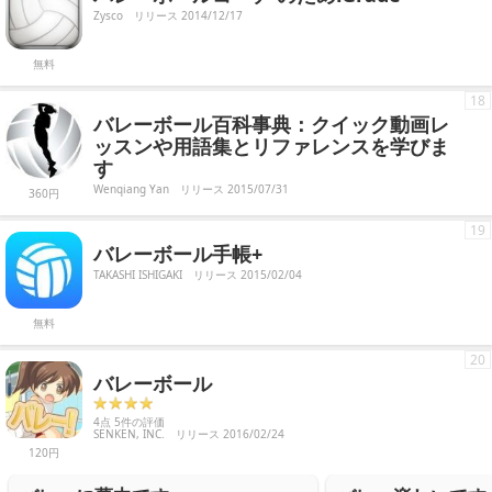
Zysco
リリース 2014/12/17
無料
18
バレーボール百科事典：クイック動画レ
ッスンや用語集とリファレンスを学びま
す
Wenqiang Yan
リリース 2015/07/31
360円
19
バレーボール手帳+
TAKASHI ISHIGAKI
リリース 2015/02/04
無料
20
バレーボール
4点 5件の評価
SENKEN, INC.
リリース 2016/02/24
120円