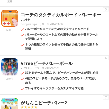
無料
5
コーチのタクティカルボード-バレーボー
ル++
Grzegorz Kipa
リリース 2014/06/12
バレーボールコーチのためのタクティカルボード
600円
バレーボールのコート上での選手の動きを手書きツール
で説明しよう
８つの種類のラインを使って手描きの線で選手の動きを
説明
6
VTreeビーチバレーボール
VTree LLC
リリース 2016/12/09
37あるチームを選んで、ビーチバレーボールが楽しめる
4種のスピードモードがあるので、自分のペースで楽し
240円
める
プレイするキャラクターをカスタマイズ可能
7
がちんこビーチバレー2