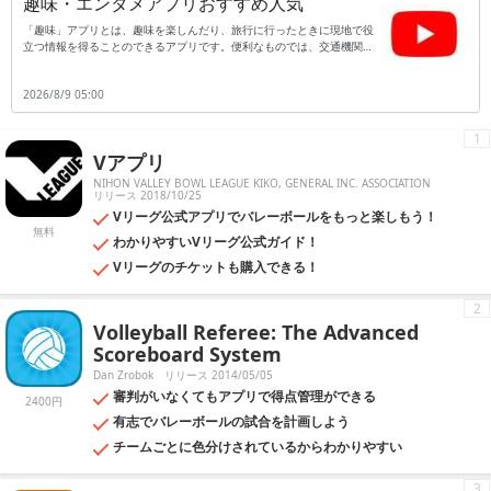
趣味・エンタメアプリおすすめ人気
「趣味」アプリとは、趣味を楽しんだり、旅行に行ったときに現地で役
立つ情報を得ることのできるアプリです。便利なものでは、交通機関の
乗り換え案内です。出発地と到着地、時刻を入れると出発前に乗り換え
の際にはどの乗り場から何番のホームに行けば良いかなど、乗り換えの
2026/8/9 05:00
方法を具体的に知ることができます。さらに、語学の勉強や海外旅行に
役立つのが翻訳アプリです。日本語を入力すると翻訳したい国の言葉に
翻訳をしてくれます。また、反対に英語のように外国語から日本語へ翻
1
訳することも可能です。旅行など知らない場所へ行くと、交通手段がス
Vアプリ
ムーズだと安心して旅行を続けることができます。趣味でお出かけが多
い人にもおすすめです。
NIHON VALLEY BOWL LEAGUE KIKO, GENERAL INC. ASSOCIATION
リリース 2018/10/25
Vリーグ公式アプリでバレーボールをもっと楽しもう！
無料
わかりやすいVリーグ公式ガイド！
Vリーグのチケットも購入できる！
2
Volleyball Referee: The Advanced
Scoreboard System
Dan Zrobok
リリース 2014/05/05
審判がいなくてもアプリで得点管理ができる
2400円
有志でバレーボールの試合を計画しよう
チームごとに色分けされているからわかりやすい
3