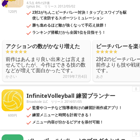
4.5点 4件の評価
Lynus Inc.
リリース 2012/05/02
120円
2対2がちんこビーチバレー対決！タップとスワイプを駆
使して攻防するスポーツシミュレーション
勝ち進めるほど敵が強くなって手応え抜群！
ランキング搭載だから全国1位を目指そう！
アクションの数がかなり増えた
ビーチバレーを楽
前作はあんまり良い出来とは言えま
2対2のビーチバレ
せんでしたが、今作はできる技の数
前作よりも技や戦
などが増えて面白かったです。
です。
かさい
2019年7月4日
あさ
8
InfiniteVolleyball 練習プランナー
Broadside LLC
リリース 2014/01/05
監督やコーチなど指導者向けの練習計画作成アプリ！
練習メニューと時間を計画できる！
600円
メニュー内容が分かるビデオを添付可能！
9