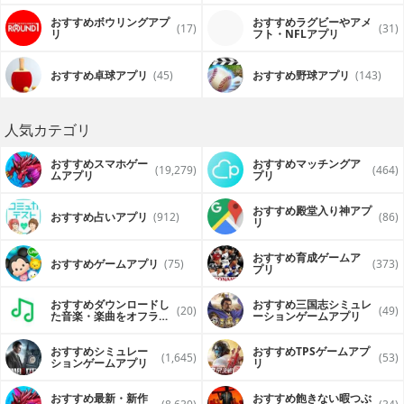
おすすめボウリングアプ
おすすめラグビーやアメ
(17)
(31)
リ
フト・NFLアプリ
おすすめ卓球アプリ
(45)
おすすめ野球アプリ
(143)
人気カテゴリ
おすすめスマホゲー
おすすめマッチングア
(19,279)
(464)
ムアプリ
プリ
おすすめ殿堂入り神アプ
おすすめ占いアプリ
(912)
(86)
リ
おすすめ育成ゲームア
おすすめゲームアプリ
(75)
(373)
プリ
おすすめダウンロードし
おすすめ三国志シミュレ
(20)
(49)
た音楽・楽曲をオフライ
ーションゲームアプリ
ンで再生するアプリ
おすすめシミュレー
おすすめTPSゲームアプ
(1,645)
(53)
ションゲームアプリ
リ
おすすめ最新・新作
おすすめ飽きない暇つぶ