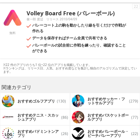
22
Volley Board Free (バレーボール)
俊一郎 渡辺
リリース 2010/04/09
バレーコート上の駒を動かしたり線を引くだけで作戦が
作れる
無料
データを保存すればチーム全員で共有できる
バレーボールの試合前に作戦を練ったり、確認すること
ができる
※22 件のアプリのうち1 位~22 位のアプリを掲載しています。
※ランキングは、リリース日、人気、おすすめ度などを集計し独自のアルゴリズムで決定してい
ます。
関連カテゴリ
おすすめサッカー・フ
おすすめゴルフアプリ
(130)
(279)
ットサルアプリ
おすすめテニス・スカッ
おすすめバスケットボー
(86)
(77)
シュアプリ
ルアプリ
おすすめバドミントンア
おすすめバレーボール・
(26)
(22)
プリ
ビーチバレーアプリ