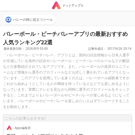
ドットアップス
バレーの時に役立つツール
バレーボール・ビーチバレーアプリの最新おすすめ
人気ランキング22選
最終更新日時： 2026/8/9 05:00
記事作成日： 2017/6/26 20:14
「バレーボール・ビーチバレー」アプリとは、国内の試合情報から日本人選手
が出場している海外の試合やバレーボール・ビーチバレーのルールなどの解説
などが多数紹介されているアプリです。また、バレーボールの道具やユニフォ
ームなど情報から選手のプロフィールなども詳しく書かれているアプリとなっ
ています。このアプリを使用している多くの人は、バレーボール経験者ですが
これから始めようとしている人や興味を持っている人などでも楽しめるように
なっています。実際にテレビを見ながら同時に選手のプロフィールをチェック
すると、これまでよりもバレーボールやビーチバレーが楽しめるようになって
います。バレーボールやビーチバレーを楽しみたい人はダウンロードすること
をお勧めします。
こちらの記事もおすすめ!
.Apps編集部