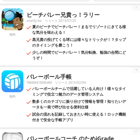
15
ビーチバレー兄貴っ！ラリー
vitalify.Inc
リリース 2013/07/20
夏のビーチでビーチバレー！まるでリゾートにきてる様
な気分を味わえる！
無料
黒兄貴の投げてくる球には様々なトリックが！？タップ
のタイミングを磨こう！
少しの時間でビーチバレー！気分転換、勉強の合間にど
うぞ！
16
バレーボール手帳
TAKASHI ISHIGAKI
リリース 2015/02/04
バレーボールチームで活躍している人向け！様々なタイ
ミングで役立つ魅力のデータ管理システム
無料
数多くのカテゴリに振り分けて情報を管理！知りたいデ
ータを一発で呼び出せる便利仕様
試合の流れを記録しておきたい時に使える！ロック機能
付きで安全な手帳アプリ
17
バレーボールコーチ のためiGrade