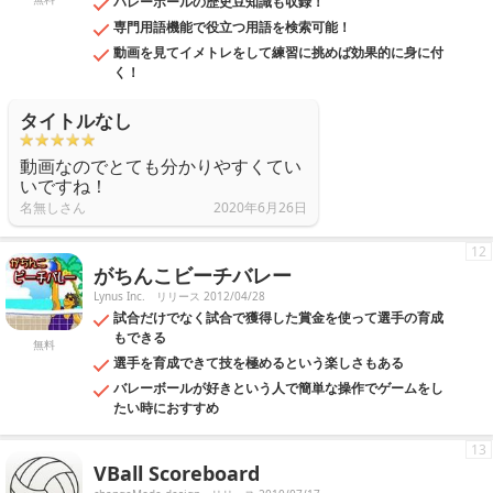
バレーボールの歴史豆知識も収録！
専門用語機能で役立つ用語を検索可能！
動画を見てイメトレをして練習に挑めば効果的に身に付
く！
タイトルなし
動画なのでとても分かりやすくてい
いですね！
名無しさん
2020年6月26日
12
がちんこビーチバレー
Lynus Inc.
リリース 2012/04/28
試合だけでなく試合で獲得した賞金を使って選手の育成
もできる
無料
選手を育成できて技を極めるという楽しさもある
バレーボールが好きという人で簡単な操作でゲームをし
たい時におすすめ
13
VBall Scoreboard