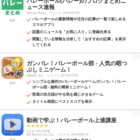
バレーボール(バレー)のブログまとめニ
ュース速報
Setsuo Hiasa
リリース 2016/07/07
バレーボールの最新情報や注目の記事が一覧で楽しめる
無料
スマホアプリ
話題のニュースを「お気に入り」に登録出来る
閲覧している情報を分析して「おすすめの記事」を表示
してくれる
10
ガンバレ！バレーボール部 - 人気の暇つ
ぶしミニゲーム！
BAIBAI, Inc.
リリース 2016/07/20
シンプルな操作のバレーボールゲームガンバレ！バレー
無料
ボール部 - 無料の簡単ミニゲーム！
部員の坊主頭がやる気を感じさせるゲーム
タイトル画面にベストスコアを表示
11
動画で学ぶ！バレーボール上達講座
4.5点 1件の評価
AD Motion Co.,Ltd.
リリース 2014/08/14
無料