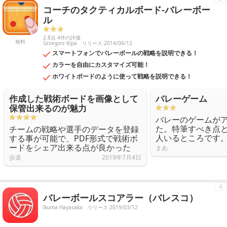
コーチのタクティカルボード-バレーボー
ル
2.8点 4件の評価
無料
Grzegorz Kipa
リリース 2014/06/12
スマートフォンでバレーボールの戦略を説明できる！
カラーを自由にカスタマイズ可能！
ホワイトボードのように使って戦略を説明できる！
作成した戦術ボードを画像として
バレーゲーム
保管出来るのが魅力
バレーのゲームが
た。特筆すべき点
チームの戦略や選手のデータを登録
人いるところです
する事が可能で、PDF形式で戦術ボ
ードをシェア出来る点が良かった
まあ
歩道
2019年7月4日
4
バレーボールスコアラー（バレスコ）
Ikuma Hayasaka
リリース 2019/03/12