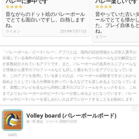
バレーに夢中です
バレー楽しいです
昔ながらのドット絵のバレーボール
昔やっていた古い
でとても面白いですし、白熱します
ールでとても懐か
ね。
た。プレイ自体も
ね。
ライオン
2019年7月11日
タワー
「バレーボール・ビーチバレー」アプリとは、国内の試合情報から日本人選手が
出場している海外の試合やバレーボール・ビーチバレーのルールなどの解説など
が多数紹介されているアプリです。また、バレーボールの道具やユニフォームな
ど情報から選手のプロフィールなども詳しく書かれているアプリとなっていま
す。このアプリを使用している多くの人は、バレーボール経験者ですがこれから
始めようとしている人や興味を持っている人などでも楽しめるようになっていま
す。実際にテレビを見ながら同時に選手のプロフィールをチェックすると、これ
までよりもバレーボールやビーチバレーが楽しめるようになっています。バレー
ボールやビーチバレーを楽しみたい人はダウンロードすることをお勧めします。
21
Volley board (バレーボールボード)
俊一郎 渡辺
リリース 2009/12/29
240円