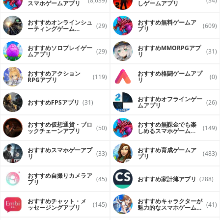
(8,639)
(34)
スマホゲームアプリ
しゲームアプリ
おすすめオンラインシュ
おすすめ無料ゲームア
(29)
(609)
ーティングゲーム
プリ
（FPS・TPS）アプリ
おすすめソロプレイゲー
おすすめ MMORPGアプ
(29)
(31)
ムアプリ
リ
おすすめアクション
おすすめ格闘ゲームアプ
(119)
(0)
RPGアプリ
リ
おすすめオフラインゲー
おすすめFPSアプリ
(31)
(26)
ムアプリ
おすすめ仮想通貨・ブロ
おすすめ無課金でも楽
(50)
(149)
ックチェーンアプリ
しめるスマホゲームア
プリ
おすすめスマホゲーアプ
おすすめ育成ゲームア
(33)
(483)
リ
プリ
おすすめ自撮りカメラア
(45)
おすすめ家計簿アプリ
(288)
プリ
おすすめチャット・メ
おすすめキャラクターが
(145)
(41)
ッセージングアプリ
魅力的なスマホゲームア
プリ