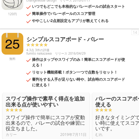
changeMode design
リリース 2010/07/17
いつでもどこでも本格的なバレーボールの試合スタート
簡単操作でバレーボールのスコア管理
120円
ややこしい2点差設定もアプリが教えてくれる
14
シンプルスコアボード - バレー
4.3点 3件の評価
fumito nakazawa
リリース 2016/04/29
無料
操作はタップやスワイプのみ！簡単にスコアボードが使
える！
リセット機能搭載！ボタン一つで点数をリセット！
審判をする人手が足りない時や、試合時のスコアボード
に使える！
スワイプ操作で素早く得点を追加
バレーのスコアボ
出来る点が使いやすい
使える
スワイプ操作で簡単にスコアが変動
好きなタイミング
出来るので、バレーの試合や練習に
い時に使えてスコ
役立ちました。
いです。
カリー
2019年7月11日
むれ