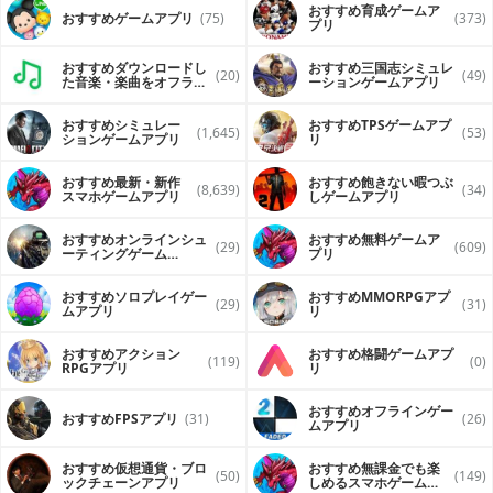
おすすめ育成ゲームア
おすすめゲームアプリ
(75)
(373)
プリ
おすすめダウンロードし
おすすめ三国志シミュレ
(20)
(49)
た音楽・楽曲をオフライ
ーションゲームアプリ
ンで再生するアプリ
おすすめシミュレー
おすすめTPSゲームアプ
(1,645)
(53)
ションゲームアプリ
リ
おすすめ最新・新作
おすすめ飽きない暇つぶ
(8,639)
(34)
スマホゲームアプリ
しゲームアプリ
おすすめオンラインシュ
おすすめ無料ゲームア
(29)
(609)
ーティングゲーム
プリ
（FPS・TPS）アプリ
おすすめソロプレイゲー
おすすめ MMORPGアプ
(29)
(31)
ムアプリ
リ
おすすめアクション
おすすめ格闘ゲームアプ
(119)
(0)
RPGアプリ
リ
おすすめオフラインゲー
おすすめFPSアプリ
(31)
(26)
ムアプリ
おすすめ仮想通貨・ブロ
おすすめ無課金でも楽
(50)
(149)
ックチェーンアプリ
しめるスマホゲームア