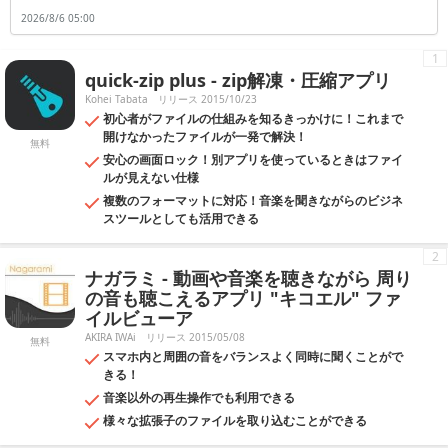
の際にはどの乗り場から何番のホームに行けば良いかなど、乗り換えの
2026/8/6 05:00
方法を具体的に知ることができます。さらに、語学の勉強や海外旅行に
役立つのが翻訳アプリです。日本語を入力すると翻訳したい国の言葉に
翻訳をしてくれます。また、反対に英語のように外国語から日本語へ翻
1
訳することも可能です。旅行など知らない場所へ行くと、交通手段がス
quick-zip plus - zip解凍・圧縮アプリ
ムーズだと安心して旅行を続けることができます。趣味でお出かけが多
い人にもおすすめです。
Kohei Tabata
リリース 2015/10/23
初心者がファイルの仕組みを知るきっかけに！これまで
開けなかったファイルが一発で解決！
無料
安心の画面ロック！別アプリを使っているときはファイ
ルが見えない仕様
複数のフォーマットに対応！音楽を聞きながらのビジネ
スツールとしても活用できる
2
ナガラミ - 動画や音楽を聴きながら 周り
の音も聴こえるアプリ "キコエル" ファ
イルビューア
AKIRA IWAi
リリース 2015/05/08
無料
スマホ内と周囲の音をバランスよく同時に聞くことがで
きる！
音楽以外の再生操作でも利用できる
様々な拡張子のファイルを取り込むことができる