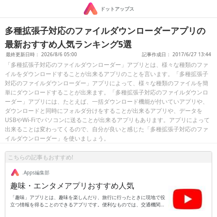
ドットアップス
多種拡張子対応のファイルダウンローダーアプリの
最新おすすめ人気ランキング5選
最終更新日時： 2026/8/6 05:00
記事作成日： 2017/6/27 13:44
「多種拡張子対応のファイルダウンローダー」アプリとは、様々な種類のファ
イルをダウンロードすることが出来るアプリのことを言います。「多種拡張子
対応のファイルダウンローダー」アプリによって、様々な種類のファイルを簡
単にダウンロードすることが出来ます。「多種拡張子対応のファイルダウンロ
ーダー」アプリには、たとえば、一括ダウンロード機能が付いていアプリや、
ダウンロードと同時にフォルダ分けをすることが出来るアプリや、データを
USBやWi-Fiでパソコンに送ることが出来るアプリもあります。アプリによって
出来ることは変わってくるので、自分が良いと感じた「多種拡張子対応のファ
イルダウンローダー」を使いましょう。
こちらの記事もおすすめ!
.Apps編集部
趣味・エンタメアプリおすすめ人気
「趣味」アプリとは、趣味を楽しんだり、旅行に行ったときに現地で役
立つ情報を得ることのできるアプリです。便利なものでは、交通機関の
乗り換え案内です。出発地と到着地、時刻を入れると出発前に乗り換え