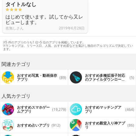
タイトルなし
はじめて使います。試してから又レ
ビューします。
名無しさん
2019年6月28日
※5 件のアプリのうち1 位~5 位のアプリを掲載しています。
※ランキングは、リリース日、人気、おすすめ度などを集計し独自のアルゴリズムで決定してい
ます。
関連カテゴリ
おすすめ写真・動画保存
おすすめ多種拡張子対応
(89)
(5)
アプリ
のファイルダウンローダ
ーアプリ
人気カテゴリ
おすすめスマホゲー
おすすめマッチングア
(19,279)
(464)
ムアプリ
プリ
おすすめ殿堂入り神アプ
おすすめ占いアプリ
(912)
(86)
リ