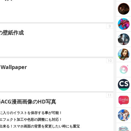
9
画面の壁紙作成
10
 Wallpaper
11
ACG漫画画像のHD写真
に入りのイラストを保存する事が可能！
エフェクト加工や色彩の調整にも対応！
出来る！スマホ画面の背景を変更したい時にも重宝