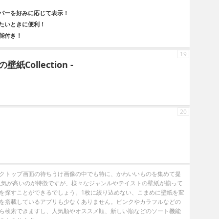
パーを好みに応じて表示！
たいときに便利！
能付き！
19
壁紙Collection -
20
クトップ画面の待ちうけ画像の中でも特に、かわいいものを集めて提
の人気が高いのが特徴ですが、様々なジャンルやテイストの壁紙が揃って
を探すことができるでしょう。1枚に絞り込めない、こまめに壁紙を変
を搭載しているアプリも少なくありません。ピンクやカラフルなどの
ら検索できますし、人気順やオススメ順、新しい順などのソート機能