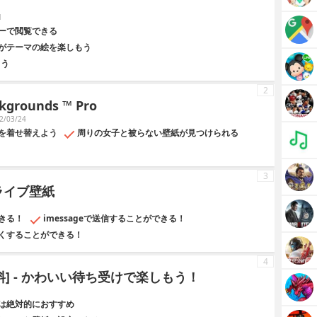
1
ーで閲覧できる
がテーマの絵を楽しもう
よう
2
ckgrounds ™ Pro
/03/24
を着せ替えよう
周りの女子と被らない壁紙が見つけられる
3
- ライブ壁紙
きる！
imessageで送信することができる！
くすることができる！
4
料] - かわいい待ち受けで楽しもう！
は絶対的におすすめ