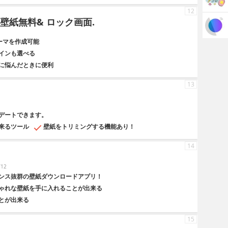
12
ブ壁紙無料& ロック画面.
テーマを作成可能
インも選べる
に悩んだときに便利
13
デートできます。
来るツール
壁紙をトリミングする機能あり！
14
12
ンス抜群の壁紙ダウンロードアプリ！
ゃれな壁紙を手に入れることが出来る
とが出来る
15