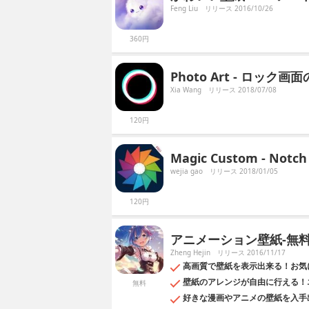
Feng Liu
リリース 2016/10/26
360円
Photo Art - ロック
Xia Wang
リリース 2018/07/08
120円
Magic Custom - Notch
wejia gao
リリース 2018/01/05
120円
アニメーション壁紙-無料
Zheng Hejin
リリース 2016/11/17
高画質で壁紙を表示出来る！お気
壁紙のアレンジが自由に行える！
無料
好きな漫画やアニメの壁紙を入手