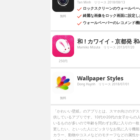
Tan Minh
リリース 2018/08/13
ロックスクリーンのウォールペー
綺麗な画像をロック画面に設定し
無料
ウォールペーパーのレコメンド機
和 ! カワイイ - 京都発 和の
Mamiko Mizuta
リリース 2013/07/20
250円
Wallpaper Styles
Dong Huynh
リリース 2018/07/01
無料
「かわいい壁紙」のアプリとは、スマホ向けのデス
供しているアプリです。10代や20代の女子から
いるものが多いので年齢を問わずお気に入りの一枚
更したい、といった人にピッタリなお気に入り機能
カラー、動物やコスメなどのモチーフなどの属性か