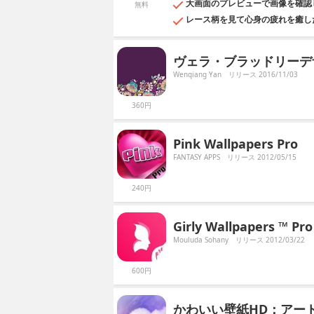
大画面のプレビューで画像を確認
無料
レース柄を見て心身の疲れを癒し
ヴェラ・ブラッドリーデ
Wenqiang Yan
リリース 2016/11/03
360円
Pink Wallpapers Pro
FANTASY APPS
リリース 2012/05/15
240円
Girly Wallpapers ™ Pro
Mouluda Sohany
リリース 2012/03/22
600円
かわいい壁紙HD：アー