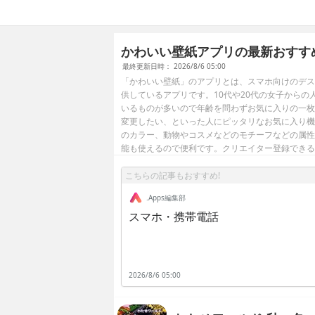
かわいい壁紙アプリの最新おすす
最終更新日時： 2026/8/6 05:00
「かわいい壁紙」のアプリとは、スマホ向けのデス
供しているアプリです。10代や20代の女子から
いるものが多いので年齢を問わずお気に入りの一枚
変更したい、といった人にピッタリなお気に入り機
のカラー、動物やコスメなどのモチーフなどの属性
能も使えるので便利です。クリエイター登録できる
こちらの記事もおすすめ!
.Apps編集部
スマホ・携帯電話
2026/8/6 05:00