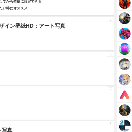
してから壁紙に設定できる
たい時にオススメ
5
ザイン壁紙HD：アート写真
6
7
8
ト写真