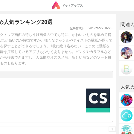
ドットアップス
め人気ランキング20選
関連
記事作成日： 2017/6/27 16:28
クトップ画面の待ちうけ画像の中でも特に、かわいいものを集めて提
の人気が高いのが特徴ですが、様々なジャンルやテイストの壁紙が揃って
を探すことができるでしょう。1枚に絞り込めない、こまめに壁紙を
能を搭載しているアプリも少なくありません。ピンクやカラフルなど
から検索できますし、人気順やオススメ順、新しい順などのソート機
ものもあります。
人気
1