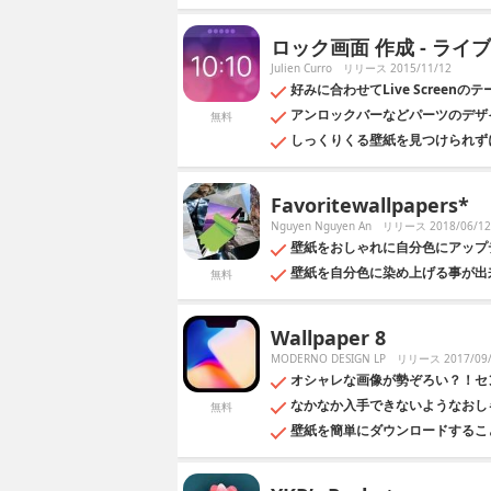
ロック画面 作成 - ライ
Julien Curro
リリース 2015/11/12
好みに合わせてLive Screenの
アンロックバーなどパーツのデザ
無料
しっくりくる壁紙を見つけられず
Favoritewallpapers*
Nguyen Nguyen An
リリース 2018/06/12
壁紙をおしゃれに自分色にアップ
壁紙を自分色に染め上げる事が出
無料
Wallpaper 8
MODERNO DESIGN LP
リリース 2017/09/
オシャレな画像が勢ぞろい？！セ
なかなか入手できないようなおし
無料
壁紙を簡単にダウンロードするこ