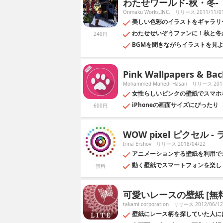
わたせワールド-秋・冬-
Onmaku Works,INC.
リリース 2011/11/0
美しい色彩のイラストをギャラリ
わたせせいぞうファンに！秋と冬
240円
BGMを聞きながらイラストを見
Pink Wallpapers & Ba
Mohammed Mahedi Hasan
リリース 2012
女性らしいピンクの壁紙でスマホ
iPhoneの画面サイズにぴったり
600円
WOW pixel ピクセル 
Irina Ershov
リリース 2018/04/22
アニメーションする壁紙を利用で
動く壁紙でスマートフォンを楽し
無料
可愛いレースの壁紙 [無
takami corporation
リリース 2012/06/12
壁紙にレース柄を探していた人に