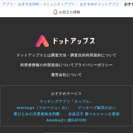
アプリ
おすすめSNS・コミュニティアプリ
おすすめチャットアプリ
おすす
お役立ち情報
ドットアップスとは
調査方法・調査目的
利用規約について
利用者情報の外部送信について
プライバシーポリシー
運営会社について
おすすめサービス
マッチングアプリ「タップル」
marouge（マルージュ）占い
ゲッターズ飯田の占い
星ひとみの天星術姓名判断
水晶玉子 新ペルシャン占星術
Ameba占い館SATORI