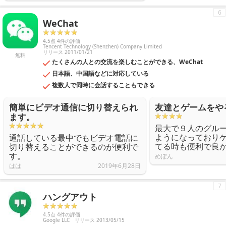
6
WeChat
4.5点 4件の評価
Tencent Technology (Shenzhen) Company Limited
リリース 2011/01/21
無料
たくさんの人との交流を楽しむことができる、WeChat
日本語、中国語などに対応している
複数人で同時に会話することもできる
簡単にビデオ通信に切り替えられ
友達とゲームをや
ます。
最大で９人のグル
ようになっており
通話している最中でもビデオ電話に
てる時も便利で良
切り替えることができるのが便利で
す。
めぽん
はは
2019年6月28日
7
ハングアウト
4.5点 4件の評価
Google LLC
リリース 2013/05/15