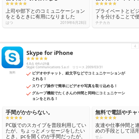
上司や部下とのコミュニケーション
プライベートとビ
をとるときに有用になりました
トを分けることで
はつ
2019年6月28日
チチカカ
4
Skype for iPhone
4.8点 4件の評価
Skype Communications S.a.r.l
リリース 2009/03/31
無料
ビデオやチャット、絵文字などでコミュニケーションが
とれる！
スワイプ操作で簡単にビデオや写真を取り込める！
グループ機能でたくさんの仲間と同時にコミュニケーシ
ョンをとれる！
手間がかからない。
無料で電話やチャ
PC版でのスカイプを普段利用してい
友達や仕事仲間と
たが、ちょっとメッセージをしたい
めの手段として活
とき、pcを開くのが手間だったが、
せふ