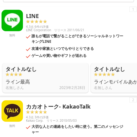
1
LINE
4.3点 6件の評価
LINE Corporation
リリース 2011/06/21
無料
誰もが電話で繋がることができるソーシャルネットワー
キングLINE
友達や家族といつでもやりとりできる
ゲームや買い物やギフトが送れる
タイトルなし
タイトルなし
ライン最高
ラインモバイルあ
名無しさん
2023年2月28日
名無しさん
2
カカオトーク- KakaoTalk
4.3点 3件の評価
Kakao Corp.
リリース 2010/05/03
無料
大切な人との連絡をしたい時に使う。第二のメッセンジ
ャー