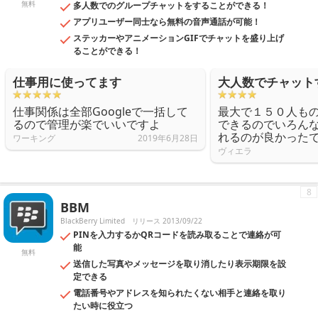
無料
多人数でのグループチャットをすることができる！
アプリユーザー同士なら無料の音声通話が可能！
ステッカーやアニメーションGIFでチャットを盛り上げ
ることができる！
仕事用に使ってます
大人数でチャット
仕事関係は全部Googleで一括して
最大で１５０人も
るので管理が楽でいいですよ
できるのでいろん
れるのが良かった
ワーキング
2019年6月28日
ヴィエラ
8
BBM
BlackBerry Limited
リリース 2013/09/22
PINを入力するかQRコードを読み取ることで連絡が可
能
無料
送信した写真やメッセージを取り消したり表示期限を設
定できる
電話番号やアドレスを知られたくない相手と連絡を取り
たい時に役立つ