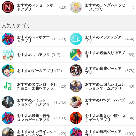
おすすめメッセージボー
おすすめランダムメッセ
(23)
(11)
ドアプリ
ージアプリ
人気カテゴリ
おすすめスマホゲー
おすすめマッチングア
(19,279)
(464)
ムアプリ
プリ
おすすめ殿堂入り神アプ
おすすめ占いアプリ
(912)
(86)
リ
おすすめ育成ゲームア
おすすめゲームアプリ
(75)
(373)
プリ
おすすめダウンロードし
おすすめ三国志シミュレ
(20)
(49)
た音楽・楽曲をオフライ
ーションゲームアプリ
ンで再生するアプリ
おすすめシミュレー
おすすめTPSゲームアプ
(1,645)
(53)
ションゲームアプリ
リ
おすすめ最新・新作
おすすめ飽きない暇つぶ
(8,639)
(34)
スマホゲームアプリ
しゲームアプリ
おすすめオンラインシュ
おすすめ無料ゲームア
(29)
(609)
ーティングゲーム
プリ