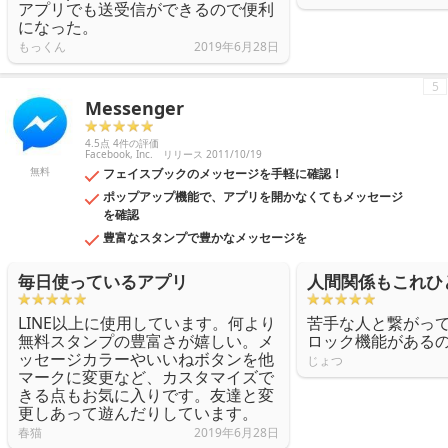
アプリでも送受信ができるので便利
になった。
もっくん
2019年6月28日
5
Messenger
4.5点 4件の評価
Facebook, Inc.
リリース 2011/10/19
無料
フェイスブックのメッセージを手軽に確認！
ポップアップ機能で、アプリを開かなくてもメッセージ
を確認
豊富なスタンプで豊かなメッセージを
毎日使っているアプリ
人間関係もこれひ
LINE以上に使用しています。何より
苦手な人と繋がっ
無料スタンプの豊富さが嬉しい。メ
ロック機能がある
ッセージカラーやいいねボタンを他
じょつ
マークに変更など、カスタマイズで
きる点もお気に入りです。友達と変
更しあって遊んだりしています。
春猫
2019年6月28日