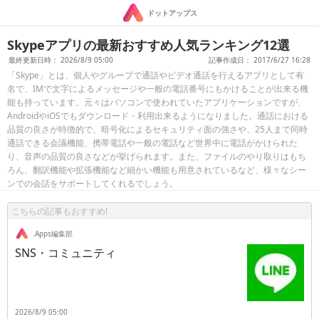
ドットアップス
Skypeアプリの最新おすすめ人気ランキング12選
最終更新日時： 2026/8/9 05:00
記事作成日： 2017/6/27 16:28
「Skype」とは、個人やグループで通話やビデオ通話を行えるアプリとして有
名で、IMで文字によるメッセージや一般の電話番号にもかけることが出来る機
能も持っています。元々はパソコンで使われていたアプリケーションですが、
AndroidやiOSでもダウンロード・利用出来るようになりました。通話における
品質の良さが特徴的で、暗号化によるセキュリティ面の強さや、25人まで同時
通話できる会議機能、携帯電話や一般の電話など世界中に電話がかけられた
り、音声の品質の良さなどが挙げられます。また、ファイルのやり取りはもち
ろん、翻訳機能や拡張機能など細かい機能も用意されているなど、様々なシー
ンでの会話をサポートしてくれるでしょう。
こちらの記事もおすすめ!
.Apps編集部
SNS・コミュニティ
2026/8/9 05:00