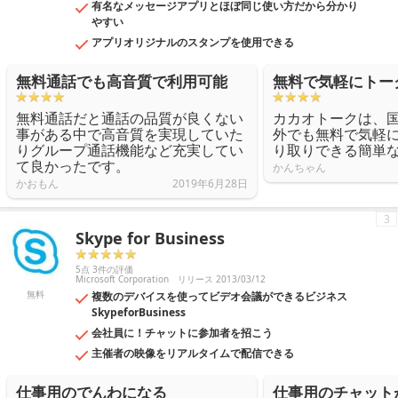
有名なメッセージアプリとほぼ同じ使い方だから分かり
やすい
アプリオリジナルのスタンプを使用できる
無料通話でも高音質で利用可能
無料で気軽にトー
無料通話だと通話の品質が良くない
カカオトークは、
事がある中で高音質を実現していた
外でも無料で気軽
りグループ通話機能など充実してい
り取りできる簡単
て良かったです。
かんちゃん
かおもん
2019年6月28日
3
Skype for Business
5点 3件の評価
Microsoft Corporation
リリース 2013/03/12
無料
複数のデバイスを使ってビデオ会議ができるビジネス
SkypeforBusiness
会社員に！チャットに参加者を招こう
主催者の映像をリアルタイムで配信できる
仕事用のでんわになる
仕事用のチャット