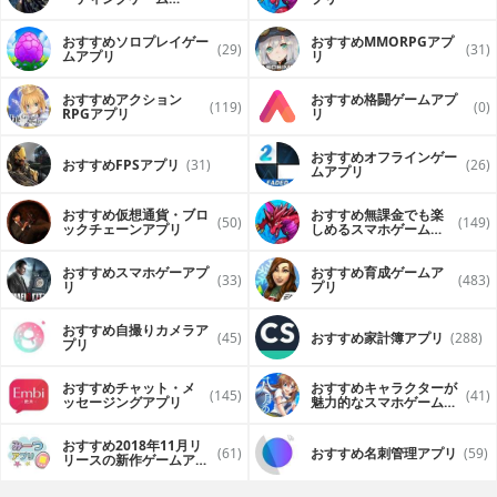
（FPS・TPS）アプリ
おすすめソロプレイゲー
おすすめ MMORPGアプ
(29)
(31)
ムアプリ
リ
おすすめアクション
おすすめ格闘ゲームアプ
(119)
(0)
RPGアプリ
リ
おすすめオフラインゲー
おすすめFPSアプリ
(31)
(26)
ムアプリ
おすすめ仮想通貨・ブロ
おすすめ無課金でも楽
(50)
(149)
ックチェーンアプリ
しめるスマホゲームア
プリ
おすすめスマホゲーアプ
おすすめ育成ゲームア
(33)
(483)
リ
プリ
おすすめ自撮りカメラア
(45)
おすすめ家計簿アプリ
(288)
プリ
おすすめチャット・メ
おすすめキャラクターが
(145)
(41)
ッセージングアプリ
魅力的なスマホゲームア
プリ
おすすめ2018年11月リ
(61)
おすすめ名刺管理アプリ
(59)
リースの新作ゲームアプ
リ