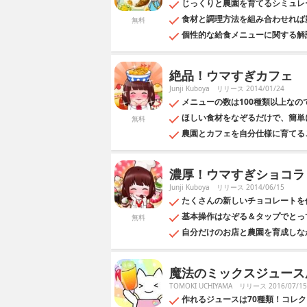
じっくりと農園を育てるシミュレ
食材と調理方法を組み合わせれば
無料
個性的な給食メニューに関する解
絶品！ウマすぎカフェ
Junji Kuboya
リリース 2014/01/24
メニューの数は100種類以上な
ほしい食材をなぞるだけで、簡単
無料
農園とカフェを自分仕様に育てる
濃厚！ウマすぎショコラ
Junji Kuboya
リリース 2014/06/15
たくさんの新しいチョコレートを
基本操作はなぞる＆タップでとっ
無料
自分だけのお店と農園を育成しな
魔法のミックスジュース屋
TOMOKI UCHIYAMA
リリース 2016/07/15
作れるジュースは70種類！コレ