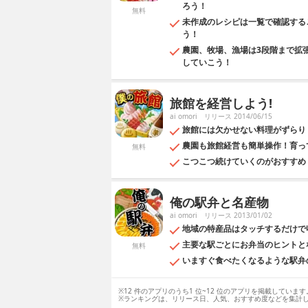
ろう！
無料
未作成のレシピは一覧で確認する
う！
農園、牧場、漁場は3段階まで拡
していこう！
旅館を経営しよう!
ai omori
リリース 2014/06/15
旅館には欠かせない料理がずらり
農園も旅館経営も簡単操作！育っ
無料
こつこつ続けていくのがおすすめ
俺の駅弁と名産物
ai omori
リリース 2013/01/02
地域の特産品はタッチするだけで
主要な駅ごとにお弁当のヒントと
無料
いますぐ食べたくなるような駅弁
※12 件のアプリのうち1 位~12 位のアプリを掲載しています
※ランキングは、リリース日、人気、おすすめ度などを集計