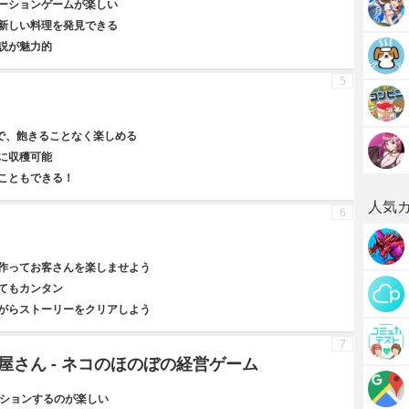
ーションゲームが楽しい
新しい料理を発見できる
説が魅力的
5
ので、飽きることなく楽しめる
に収穫可能
こともできる！
人気
6
作ってお客さんを楽しませよう
てもカンタン
がらストーリーをクリアしよう
7
さん - ネコのほのぼの経営ゲーム
クションするのが楽しい