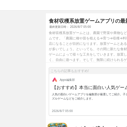
食材収穫系放置ゲームアプリの最
最終更新日時： 2026/8/7 05:00
食材収穫系放置ゲームとは、農園で野菜や果物など
ムです。「農園に種や苗を植える⇒育つ⇒収穫⇒料
店になることが目的になります。放置ゲームとある
が多いでしょう。といっても、その間に新たな食材
ゲームによって様々な工夫をしていきます。放置し
く、自由に遊べます。そして、無限に続けられるゲ
こちらの記事もおすすめ!
.Apps編集部
【おすすめ】本当に面白い人気ゲー
人気の面白いゲームアプリを編集部が厳選してご紹介。子ど
ズルゲームなどをご紹介します。
2026/8/7 05:00