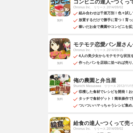
コンビニの達人~つくっ
Chronus Inc.
リリース 2014/09/02
組み合わせは千差万別！色々試し
放置するだけで勝手に育つ！育っ
無料
稼いだお金で農園やコンビニを拡
モテモテ恋愛パン屋さん
Chronus Inc.
リリース 2014/09/26
4人の美少女からモテモテな状況
作ったパンを店頭に並べれば売り
無料
俺の農園と弁当屋
Shunichi Masuzawa
リリース 2012/11/1
収穫した食材でレシピを開発！お
タッチで食材ゲット！簡単操作で
無料
ついついハマっちゃうレシピ集め
給食の達人~つくって売っ
Chronus Inc.
リリース 2014/09/02