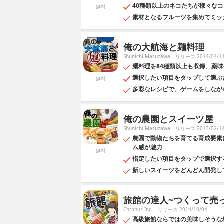
40種類以上のネコたちが様々な
無料
素材となるフルーツを集めてミッ
俺の大航海と麺料理
Shunichi Masuzawa
リリース 2014/04/1
麺料理を84種類以上も収録、薬
選択したい項目をタップして選ぶ
無料
多彩なレシピで、ゲームをしなが
俺の農園とスイーツ屋
Shunichi Masuzawa
リリース 2013/02/1
農園で動物たちを育てる育成要素
ム感が魅力
無料
指定したい項目をタップで選択す
新しいスイーツをどんどん開発し
旅館の達人~つくって売っ
Chronus Inc.
リリース 2014/10/04
高級旅館ならではの美味しそうな