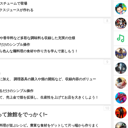
コスチュームで登場
クスジュースが作れる
8
1
味や香辛料など多彩な調味料も収録した充実の仕様
だけのシンプル操作
ら色んな麺料理の食材や作り方を学んで楽しもう！
9
4
に加え、 調理器具の購入や畑の開拓など、収録内容のボリュー
るだけのシンプル操作
て、売上金で畑を拡張し、生産性を上げてお店を大きくしよう！
10
て旅館をでっかく!~
料理が並ぶレシピ。豊富な食材をゲットして片っ端から作りまく