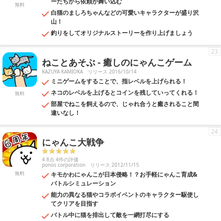
ーたちから依頼が舞い込む
無料
白猫のましろちゃんなどの可愛いキャラクターが盛り沢
山！
釣りをしてオリジナルストーリーを作り上げましょう
23
ねことあそぶ - 癒しのにゃんこゲーム
KAZUYA KAMIOKA
リリース 2016/10/14
ミニゲームをすることで、指レベルを上げられる！
ネコのレベルを上げるとコインを残していってくれる！
無料
部屋でねこを飼えるので、じゃれ合うと癒されること間
違いなし！
24
にゃんこ大戦争
4.8点 4件の評価
ponos corporation
リリース 2012/11/15
無料
キモかわにゃんこが日本侵略！？お手軽にゃんこ育成&
バトルシミュレーション
能力の異なる猫やコラボイベントのキャラクター駆使し
てクリアを目指す
バトル中に猫を排出して敵を一網打尽にする