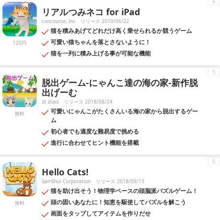
4
リアルつみネコ for iPad
concourse, Inc
リリース 2010/06/22
猫を積みあげてどれだけ高く乗せられるか競うゲーム
可愛い猫ちゃんを落とさないように！
120円
猫を一列に積み上げる事が可能な機能
5
脱出ゲーム-にゃんこ達の海の家-新作脱
出げーむ
di zhao
リリース 2018/08/24
可愛いにゃんこがたくさんいる海の家から脱出するゲー
無料
ム
初心者でも適度な難易度で挑める
進行に合わせてヒント機能を搭載
6
Hello Cats!
SamShui Corporation
リリース 2018/09/13
猫を助け出そう！物理学ベースの頭脳派パズルゲーム！
頭の固いあなたに！知恵を駆使してパズルを解こう
無料
画面をタップしてアイテムを作りだせ