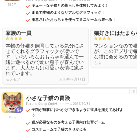
360円
キュートな子猫との暮らしを体験してみよう！
まるで本物のようなリアルなグラフィック！
用意されたおもちゃを使ってミニゲームも遊べる！
家族の一員
猫好きにはたまら
本物の仔猫を飼育している気分にさ
マンションなので
せてくれるグラフィックが凄いで
が、このアプリで
す。いろいろなおもちゃを選んで一
な猫に会えるので
緒に遊べるので幼い息子が喜んでい
もふ
ます。大人たちは可愛い表情に癒さ
れています。
モフモフ
2019年7月11日
19
小さな子猫の冒険
Fox and Sheep GmbH
リリース 2017/10/31
子猫が無事にお出かけできるように道具を揃えてあげよ
う
360円
猫が必要なものを考える子供向け知育ゲーム
コスチュームで子猫のきせかえも