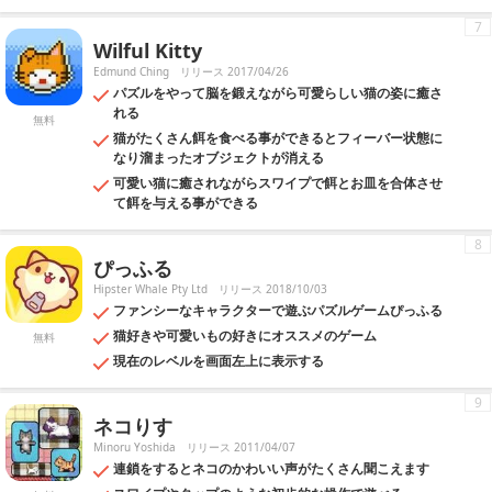
7
Wilful Kitty
Edmund Ching
リリース 2017/04/26
パズルをやって脳を鍛えながら可愛らしい猫の姿に癒さ
れる
無料
猫がたくさん餌を食べる事ができるとフィーバー状態に
なり溜まったオブジェクトが消える
可愛い猫に癒されながらスワイプで餌とお皿を合体させ
て餌を与える事ができる
8
ぴっふる
Hipster Whale Pty Ltd
リリース 2018/10/03
ファンシーなキャラクターで遊ぶパズルゲームぴっふる
猫好きや可愛いもの好きにオススメのゲーム
無料
現在のレベルを画面左上に表示する
9
ネコりす
Minoru Yoshida
リリース 2011/04/07
連鎖をするとネコのかわいい声がたくさん聞こえます