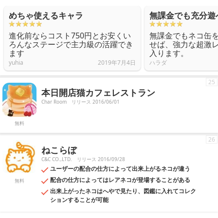
めちゃ使えるキャラ
無課金でも充分遊
進化前ならコスト750円とお安くい
無課金でもネコ缶
ろんなステージで主力級の活躍でき
せば、強力な超激
ます
入ります。
yuhia
2019年7月4日
ハラダ
25
本日開店猫カフェレストラン
Char Room
リリース 2016/06/01
無料
26
ねこらぼ
C&C CO.,LTD.
リリース 2016/09/28
ユーザーの配合の仕方によって出来上がるネコが違う
配合の仕方によってはレアネコが登場することがある
無料
出来上がったネコはへやで見たり、図鑑に入れてコレク
ションすることが可能