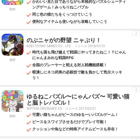
かわいい見た目でありながら本格的なパズルシューティ
ングゲーム！みっちりねこバブル
無料
同じ色の猫たちをくっつけていこう
便利なアイテムも使いながら攻略していこう
2
のぶニャがの野望 ニャぷり！
KOEI TECMO GAMES CO., LTD.
リリース 2018/07/31
時代も国も飛び越えて戦国にやってきたねこ！？にゃん
にゃんまみれな戦国RPG
無料
全国のプレーヤーと戦える対人戦機能搭載！
暇潰しにネコ武将の必殺技で敵を負かして気分スッキ
リ！
3
ゆるねこパズル〜にゃんパズ〜 可愛い猫
と脳トレパズル！
SEPTENI CROSSGATE CO
リリース 2017/02/21
可愛い猫ちゃんがピースのゆるーいパズルゲーム！
無料
ピースをスワイプさせるだけでプレイ可能！
クッションや魚などの特殊アイテムピースも存在！