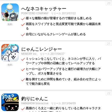
20
へなネコキャッチャー
POINTZERO COMPANY
リリース 2013/07/22
様々な種類の猫が登場するので猫好きも楽しめる
画面をスワイプすると視点変更可能で真横から確認出来
無料
る
自宅にいながらもクレーンゲームが楽しめる
21
にゃんこレンジャー
MEMORY Inc.
リリース 2017/04/27
ミッションをこなしていくと、ネコカンが手に入り、パ
ワーアップや仲間の召喚に使ってレベルアップする
無料
ヒーローはパワーアップすると連打の破壊力が大幅にア
ップし、ボスを撃退させる
敵を倒すために仲間を集めていき、組み合わせ方によっ
てで能力値も変化
22
釣りにゃんこ
HARASHOW Interactive
リリース 2013/04/09
黒猫のくろ太と一緒に釣りをしていると島のキャラクタ