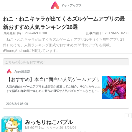
ドットアップス
ねこ・ねこキャラが出てくるズルゲームアプリの最
新おすすめ人気ランキング26選
最終更新日時： 2026/8/9 05:00
記事作成日： 2017/6/27 16:30
「ねこ・ねこキャラが出てくるズルゲーム」アプリ26件（うち無料アプリ21
件）のうち、人気ランキング形式でおすすめの26件のアプリを掲載。
iPhone,Androidに対応しています。
こちらの記事もおすすめ!
.Apps編集部
【おすすめ】本当に面白い人気ゲームアプリ
人気の面白いゲームアプリを編集部が厳選してご紹介。子どもから大人
まで幅広い年齢層で楽しめる新作のRPGや人気パズルゲームなどをご紹
介します。
2026/8/9 05:00
1
みっちりねこバブル
MEMORY Inc.
リリース 2018/01/04