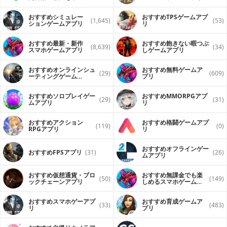
ンで再生するアプリ
おすすめシミュレー
おすすめTPSゲームアプ
(1,645)
(53)
ションゲームアプリ
リ
おすすめ最新・新作
おすすめ飽きない暇つぶ
(8,639)
(34)
スマホゲームアプリ
しゲームアプリ
おすすめオンラインシュ
おすすめ無料ゲームア
(29)
(609)
ーティングゲーム
プリ
（FPS・TPS）アプリ
おすすめソロプレイゲー
おすすめ MMORPGアプ
(29)
(31)
ムアプリ
リ
おすすめアクション
おすすめ格闘ゲームアプ
(119)
(0)
RPGアプリ
リ
おすすめオフラインゲー
おすすめFPSアプリ
(31)
(26)
ムアプリ
おすすめ仮想通貨・ブロ
おすすめ無課金でも楽
(50)
(149)
ックチェーンアプリ
しめるスマホゲームア
プリ
おすすめスマホゲーアプ
おすすめ育成ゲームア
(33)
(483)
リ
プリ