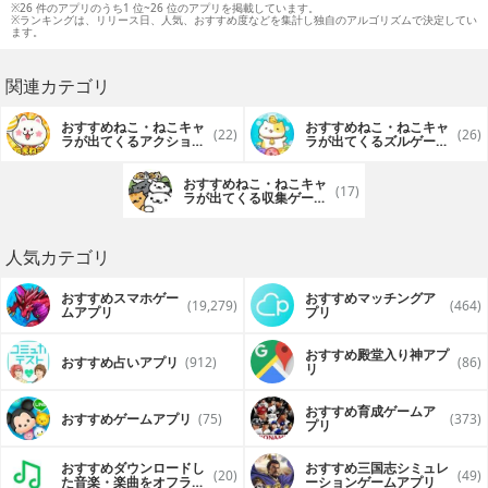
※26 件のアプリのうち1 位~26 位のアプリを掲載しています。
※ランキングは、リリース日、人気、おすすめ度などを集計し独自のアルゴリズムで決定してい
ます。
関連カテゴリ
おすすめねこ・ねこキャ
おすすめねこ・ねこキャ
(22)
(26)
ラが出てくるアクション
ラが出てくるズルゲーム
ゲームアプリ
アプリ
おすすめねこ・ねこキャ
(17)
ラが出てくる収集ゲーム
アプリ
人気カテゴリ
おすすめスマホゲー
おすすめマッチングア
(19,279)
(464)
ムアプリ
プリ
おすすめ殿堂入り神アプ
おすすめ占いアプリ
(912)
(86)
リ
おすすめ育成ゲームア
おすすめゲームアプリ
(75)
(373)
プリ
おすすめダウンロードし
おすすめ三国志シミュレ
(20)
(49)
た音楽・楽曲をオフライ
ーションゲームアプリ