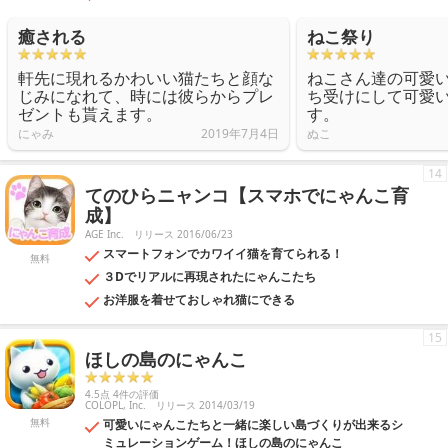
癒される
ねこ祭り
軒先に現れるかわいい猫たちと顔な
ねこさん達の可愛
じみになれて、時には彼らからプレ
ち受けにして可愛
ゼントも貰えます。
す。
にゃみ
2019年7月4日
ぬこ
14
てのひらニャンコ【スマホでにゃんこ育
成】
AGE Inc.
リリース 2016/06/23
スマートフォンでカワイイ猫を育てられる！
無料
３Dでリアルに再現されたにゃんこたち
お洋服を着せておしゃれ猫にできる
15
ほしの島のにゃんこ
4.5点 4件の評価
COLOPL, Inc.
リリース 2014/03/19
無料
可愛いにゃんこたちと一緒に楽しい島づくりが出来るシ
ミュレーションゲーム！ほしの島のにゃんこ