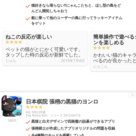
猫好きなら堪らない‼にゃんこたちと、ほし型の島をど
んどん開拓しちゃおう
船に乗って他のユーザーの島に行ってラッキーアイテム
をゲット
ねこの反応が楽しい
簡単操作で遊べる
ンを楽しめる
ペットの猫がとにかく可愛いです。
タップした時の反応が新鮮でした。
かわいい猫のキャ
べるのが良かった
じゅら
2019年7月4日
にゃこん
16
日本棋院 張栩の黒猫のヨンロ
4点 5件の評価
The Nihon Kiin
リリース 2012/04/18
360円
黒猫と白犬デザインで四路盤の詰碁ができるアプリ
張栩棋士が作成したアプリオリジナルの問題を収録
全4種類のモードを搭載している