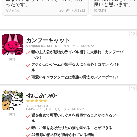
ったです。
良いと思います。
かわねん
2019年7月12日
fortune
12
カンフーキャット
SHINJUKU ROCKETS K.K.
リリース 2018/09/22
猫の主人公が動物のライバル相手に大暴れ！カンフーバ
トル！
無料
アクションゲームが苦手な人にも安心！コマンドバト
ル！
可愛いキャラクターとは裏腹の骨太カンフーゲーム！
13
-ねこあつめ-
4.8点 4件の評価
Hit-Point Co., Ltd.
リリース 2014/10/21
無料
猫を集めて可愛いしぐさを観察することができるツー
ル！
猫にご飯をあげたり他の猫を集めることができる
20種類の柄の猫が収録されている機能