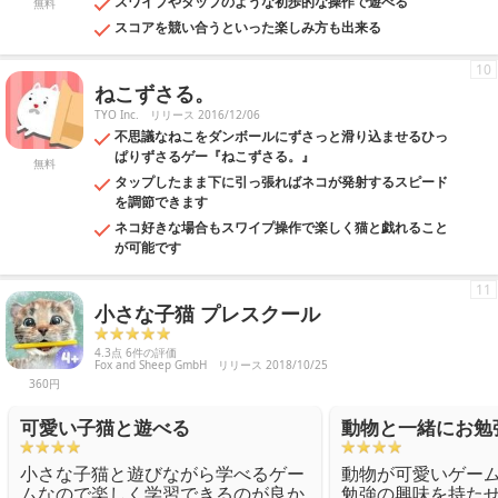
スワイプやタップのような初歩的な操作で遊べる
無料
スコアを競い合うといった楽しみ方も出来る
10
ねこずさる。
TYO Inc.
リリース 2016/12/06
不思議なねこをダンボールにずさっと滑り込ませるひっ
ぱりずさるゲー『ねこずさる。』
無料
タップしたまま下に引っ張ればネコが発射するスピード
を調節できます
ネコ好きな場合もスワイプ操作で楽しく猫と戯れること
が可能です
11
小さな子猫 プレスクール
4.3点 6件の評価
Fox and Sheep GmbH
リリース 2018/10/25
360円
可愛い子猫と遊べる
動物と一緒にお勉
小さな子猫と遊びながら学べるゲー
動物が可愛いゲー
ムなので楽しく学習できるのが良か
勉強の興味を持た