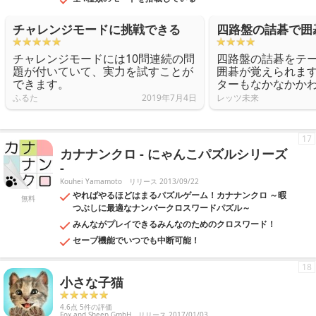
チャレンジモードに挑戦できる
四路盤の詰碁で囲
チャレンジモードには10問連続の問
四路盤の詰碁をテ
題が付いていて、実力を試すことが
囲碁が覚えられま
できます。
ターもなかなかか
ふるた
2019年7月4日
レッツ未来
17
カナナンクロ - にゃんこパズルシリーズ
-
Kouhei Yamamoto
リリース 2013/09/22
やればやるほどはまるパズルゲーム！カナナンクロ ～暇
無料
つぶしに最適なナンバークロスワードパズル～
みんながプレイできるみんなのためのクロスワード！
セーブ機能でいつでも中断可能！
18
小さな子猫
4.6点 5件の評価
Fox and Sheep GmbH
リリース 2017/01/03