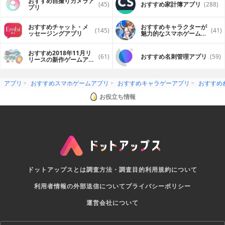
おすすめ自撮りカメラア
(45)
おすすめ家計簿アプリ
(288)
プリ
おすすめチャット・メ
おすすめキャラクターが
(145)
(41)
ッセージングアプリ
魅力的なスマホゲームア
プリ
おすすめ2018年11月リ
(61)
おすすめ名刺管理アプリ
(59)
リースの新作ゲームアプ
リ
アプリ
おすすめスマホゲームアプリ
おすすめキャラゲーアプリ
おすすめ
お役立ち情報
ドットアップスとは
調査方法・調査目的
利用規約について
利用者情報の外部送信について
プライバシーポリシー
運営会社について