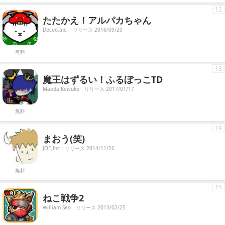
12
たたかえ！アルパカちゃん
Decoo,Inc.
リリース 2016/09/20
無料
13
魔王はずるい！ふるぼっこTD
Maeda Keisuke
リリース 2017/01/17
無料
14
まおう(笑)
JOE,Inc
リリース 2014/11/26
無料
15
ねこ戦争2
William Seo
リリース 2013/02/25