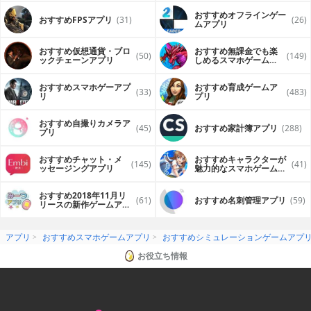
おすすめオフラインゲー
おすすめFPSアプリ
(31)
(26)
ムアプリ
おすすめ仮想通貨・ブロ
おすすめ無課金でも楽
(50)
(149)
ックチェーンアプリ
しめるスマホゲームア
プリ
おすすめスマホゲーアプ
おすすめ育成ゲームア
(33)
(483)
リ
プリ
おすすめ自撮りカメラア
(45)
おすすめ家計簿アプリ
(288)
プリ
おすすめチャット・メ
おすすめキャラクターが
(145)
(41)
ッセージングアプリ
魅力的なスマホゲームア
プリ
おすすめ2018年11月リ
(61)
おすすめ名刺管理アプリ
(59)
リースの新作ゲームアプ
リ
アプリ
おすすめスマホゲームアプリ
おすすめシミュレーションゲームアプ
お役立ち情報