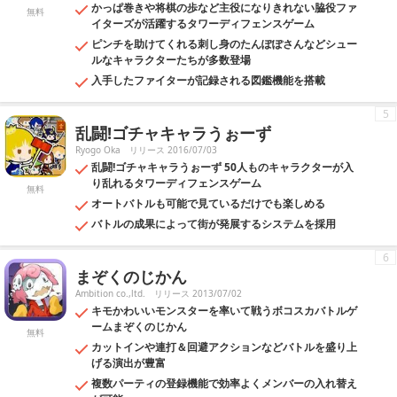
かっぱ巻きや将棋の歩など主役になりきれない脇役ファ
無料
イターズが活躍するタワーディフェンスゲーム
ピンチを助けてくれる刺し身のたんぽぽさんなどシュー
ルなキャラクターたちが多数登場
入手したファイターが記録される図鑑機能を搭載
5
乱闘!ゴチャキャラうぉーず
Ryogo Oka
リリース 2016/07/03
乱闘!ゴチャキャラうぉーず 50人ものキャラクターが入
り乱れるタワーディフェンスゲーム
無料
オートバトルも可能で見ているだけでも楽しめる
バトルの成果によって街が発展するシステムを採用
6
まぞくのじかん
Ambition co.,ltd.
リリース 2013/07/02
キモかわいいモンスターを率いて戦うボコスカバトルゲ
ームまぞくのじかん
無料
カットインや連打＆回避アクションなどバトルを盛り上
げる演出が豊富
複数パーティの登録機能で効率よくメンバーの入れ替え