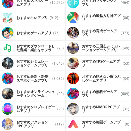
おすすめスマホゲー
おすすめマッチングア
(19,279)
(464)
ムアプリ
プリ
おすすめ殿堂入り神アプ
おすすめ占いアプリ
(912)
(86)
リ
おすすめ育成ゲームア
おすすめゲームアプリ
(75)
(373)
プリ
おすすめダウンロードし
おすすめ三国志シミュレ
(20)
(49)
た音楽・楽曲をオフライ
ーションゲームアプリ
ンで再生するアプリ
おすすめシミュレー
おすすめTPSゲームアプ
(1,645)
(53)
ションゲームアプリ
リ
おすすめ最新・新作
おすすめ飽きない暇つぶ
(8,639)
(34)
スマホゲームアプリ
しゲームアプリ
おすすめオンラインシュ
おすすめ無料ゲームア
(29)
(609)
ーティングゲーム
プリ
（FPS・TPS）アプリ
おすすめソロプレイゲー
おすすめ MMORPGアプ
(29)
(31)
ムアプリ
リ
おすすめアクション
おすすめ格闘ゲームアプ
(119)
(0)
RPGアプリ
リ