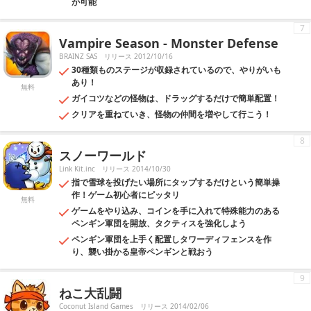
が可能
7
Vampire Season - Monster Defense
BRAINZ SAS
リリース 2012/10/16
30種類ものステージが収録されているので、やりがいも
あり！
無料
ガイコツなどの怪物は、ドラッグするだけで簡単配置！
クリアを重ねていき、怪物の仲間を増やして行こう！
8
スノーワールド
Link Kit.inc
リリース 2014/10/30
指で雪球を投げたい場所にタップするだけという簡単操
作！ゲーム初心者にピッタリ
無料
ゲームをやり込み、コインを手に入れて特殊能力のある
ペンギン軍団を開放、タクティスを強化しよう
ペンギン軍団を上手く配置しタワーディフェンスを作
り、襲い掛かる皇帝ペンギンと戦おう
9
ねこ大乱闘
Coconut Island Games
リリース 2014/02/06