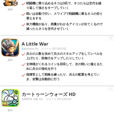
戦闘機に乗り込めるネコは3匹で、ネコたちは交代を繰
り返して強さをキープしていく
無料
戦いは自動で行い、スワイプで戦闘機に乗るネコの切り
替えをする
体力機能があり、残量がわかるアイコンが出てくるので
減ったらネコを交代させていく
10
A Little War
Bakumens Inc
リリース 2013/01/02
兵士の人数を決めて兵士のスキルアップをしてレベルを
上げたり、防御力をアップしたりしていく
無料
女神様がくれるコインを回収して、次の戦いに備えるた
めに兵士の強化を行う
指揮官として戦略を練ったり、兵士の配置を考えてい
き、攻撃は自動的に行う
11
カートゥーンウォーズ HD
GAMEVIL USA, Inc.
リリース 2012/05/22
無料