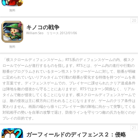
無料
20
キノコの戦争
William Seo
リリース 2012/01/06
無料
「横スクロールディフェンスゲーム」RTS系のディフェンスゲームの内、横スク
ロールでゲームが進行するものを指します。RTSとは、ゲーム内の進行や行動の
順番がプログラムされているターン性ストラテジーゲームに対して、順番が明確
に定められていないリアルタイムで行動の順番が変化する特徴を持つゲームを表
す言葉です。ディフェンスゲームでの、プレイヤーに課せられたクリア達成条件
は陣地を敵の侵攻から守ることにありますが、RTSではターン関係なく、リアル
タイムで敵が侵攻してくることになります。横スクロールディフェンスゲームで
は、敵の侵攻は主に横方向に行われることになりますが、ゲームのクリア条件は
変わりません。画面の端から徐々にプレイヤー側の陣地に向かって突撃してくる
対戦相手の勢いを自軍の攻撃で退け、防衛ラインを守りつつ敵の兵力を削ぐのが
プレイの目的です。
21
ガーフィールドのディフェンス２：侵略