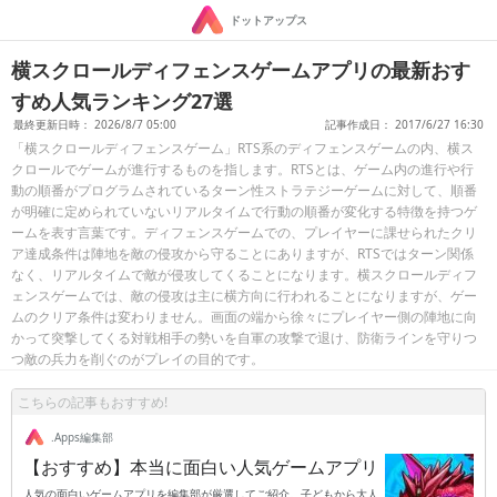
ドットアップス
横スクロールディフェンスゲームアプリの最新おす
すめ人気ランキング27選
最終更新日時： 2026/8/7 05:00
記事作成日： 2017/6/27 16:30
「横スクロールディフェンスゲーム」RTS系のディフェンスゲームの内、横ス
クロールでゲームが進行するものを指します。RTSとは、ゲーム内の進行や行
動の順番がプログラムされているターン性ストラテジーゲームに対して、順番
が明確に定められていないリアルタイムで行動の順番が変化する特徴を持つゲ
ームを表す言葉です。ディフェンスゲームでの、プレイヤーに課せられたクリ
ア達成条件は陣地を敵の侵攻から守ることにありますが、RTSではターン関係
なく、リアルタイムで敵が侵攻してくることになります。横スクロールディフ
ェンスゲームでは、敵の侵攻は主に横方向に行われることになりますが、ゲー
ムのクリア条件は変わりません。画面の端から徐々にプレイヤー側の陣地に向
かって突撃してくる対戦相手の勢いを自軍の攻撃で退け、防衛ラインを守りつ
つ敵の兵力を削ぐのがプレイの目的です。
こちらの記事もおすすめ!
.Apps編集部
【おすすめ】本当に面白い人気ゲームアプリ
人気の面白いゲームアプリを編集部が厳選してご紹介。子どもから大人