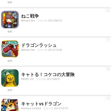
無料
16
ねこ戦争
William Seo
リリース 2012/06/19
無料
17
ドラゴンラッシュ
William Seo
リリース 2012/10/28
無料
18
キャトる！コケコの大冒険
PROPE Ltd
リリース 2017/04/21
無料
19
キャットvsドラゴン
Animoca Limited
リリース 2013/10/19