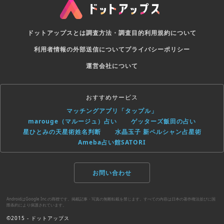
ドットアップスとは
調査方法・調査目的
利用規約について
利用者情報の外部送信について
プライバシーポリシー
運営会社について
おすすめサービス
マッチングアプリ「タップル」
marouge（マルージュ）占い
ゲッターズ飯田の占い
星ひとみの天星術姓名判断
水晶玉子 新ペルシャン占星術
Ameba占い館SATORI
お問い合わせ
AndroidはGoogle Inc.の商標です。掲載記事・写真の無断転載を禁じます。すべての内容は日本の著作権法並びに国
際条約により保護されています。
©2015 - ドットアップス