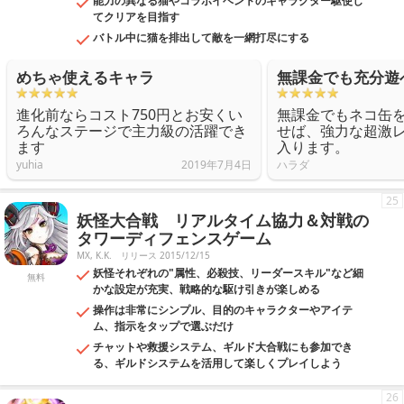
能力の異なる猫やコラボイベントのキャラクター駆使し
てクリアを目指す
バトル中に猫を排出して敵を一網打尽にする
めちゃ使えるキャラ
無課金でも充分遊
進化前ならコスト750円とお安くい
無課金でもネコ缶
ろんなステージで主力級の活躍でき
せば、強力な超激
ます
入ります。
yuhia
2019年7月4日
ハラダ
25
妖怪大合戦 リアルタイム協力＆対戦の
タワーディフェンスゲーム
MX, K.K.
リリース 2015/12/15
妖怪それぞれの"属性、必殺技、リーダースキル"など細
無料
かな設定が充実、戦略的な駆け引きが楽しめる
操作は非常にシンプル、目的のキャラクターやアイテ
ム、指示をタップで選ぶだけ
チャットや救援システム、ギルド大合戦にも参加でき
る、ギルドシステムを活用して楽しくプレイしよう
26