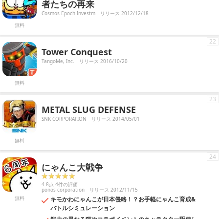
者たちの再来
Cosmos Epoch Investm
リリース 2012/12/18
無料
22
Tower Conquest
TangoMe, Inc.
リリース 2016/10/20
無料
23
METAL SLUG DEFENSE
SNK CORPORATION
リリース 2014/05/01
無料
24
にゃんこ大戦争
4.8点 4件の評価
ponos corporation
リリース 2012/11/15
無料
キモかわにゃんこが日本侵略！？お手軽にゃんこ育成&
バトルシミュレーション