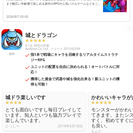
まで幅広い年齢層で楽しめる新作のRPGや人気パズルゲームなどをご紹
介します。
2026/8/7 05:00
1
城とドラゴン
4.1点 58件の評価
Asobism.Co.,Ltd
リリース 2015/02/04
無料
指1本で戦場にキャラを召喚するリアルタイムストラテ
ジーRPG
ユニットの配置を自由に決められる！オートバトルに対
応！
獲得した資金で武器や城を強化出来る！新ユニットの獲
得も可能！
城ドラ楽しいです
かわいいキャラが
とても面白いですし毎日プレイして
モンスターがかわ
います。知人といつも協力プレイで
てきます。またシ
楽しんでいます。
すく、初めてすぐ
も良い。
とっしー
2019年6月18日
もんた