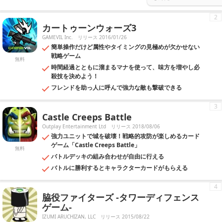
2
カートゥーンウォーズ3
GAMEVIL Inc.
リリース 2016/01/26
簡単操作だけど属性やタイミングの見極めが欠かせない
戦略ゲーム
無料
時間経過とともに溜まるマナを使って、味方を増やし必
殺技を決めよう！
フレンドを助っ人に呼んで強力な敵も撃破できる
3
Castle Creeps Battle
Outplay Entertainment Ltd
リリース 2018/08/06
強力ユニットで城を破壊！戦略的攻防が楽しめるカード
ゲーム「Castle Creeps Battle」
無料
バトルデッキの組み合わせが自由に行える
バトルに勝利するとキャラクターカードがもらえる
4
脇役ファイターズ -タワーディフェンス
ゲーム-
IZUMI ARUCHIZAN, LLC
リリース 2015/08/22