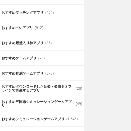
おすすめマッチングアプリ
(464)
おすすめ占いアプリ
(912)
7並べが楽しめる
おすすめ殿堂入り神アプリ
(86)
と頭を使うので頭
7並べを楽しめます。古風なルールなの
じました。
おすすめゲームアプリ
(75)
2019年6月25日
ばばい
おすすめ育成ゲームアプリ
(373)
おすすめダウンロードした音楽・楽曲をオフ
(20)
ラインで再生するアプリ
おすすめ三国志シミュレーションゲームアプ
(49)
リ
おすすめシミュレーションゲームアプリ
(1,645)
時間潰しに