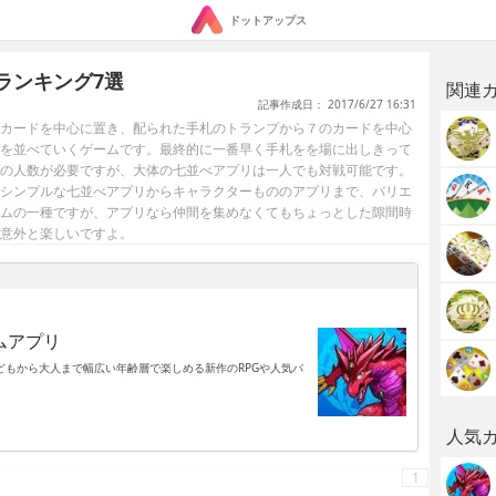
ドットアップス
ランキング7選
関連
記事作成日： 2017/6/27 16:31
カードを中心に置き、配られた手札のトランプから７のカードを中心
を並べていくゲームです。最終的に一番早く手札をを場に出しきって
の人数が必要ですが、大体の七並べアプリは一人でも対戦可能です。
シンプルな七並べアプリからキャラクターもののアプリまで、バリエ
ムの一種ですが、アプリなら仲間を集めなくてもちょっとした隙間時
意外と楽しいですよ。
ムアプリ
もから大人まで幅広い年齢層で楽しめる新作のRPGや人気パ
人気
1