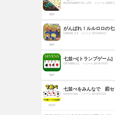
RUCKYGAMES CO., LTD.
リリース 2009/12
無料
がんばれ！ルルロロの七並
CANVAS, K.K
リリース 2014/04/22
無料
七並べ[トランプゲーム]
CATTAMA LLC.
リリース 2014/10/07
無料
七並べをみんなで 罰セ
hitoshi hida
リリース 2014/07/24
360円