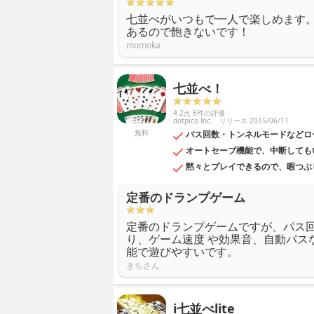
七並べがいつもで一人で楽しめます
あるので飽きないです！
momoka
七並べ！
4.2点 6件の評価
dotpico Inc.
リリース 2015/06/11
無料
バス回数・トンネルモードなどロ
オートセーブ機能で、中断しても
黙々とプレイできるので、暇つぶ
定番のドランプゲーム
定番のドランプゲームですが、パス回
り、ゲーム速度 や効果音、自動パス
能で遊びやすいです。
きちさん
i七並べlite