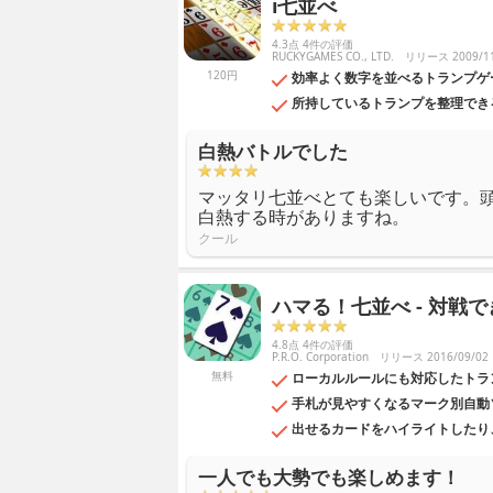
i七並べ
4.3点 4件の評価
RUCKYGAMES CO., LTD.
リリース 2009/11
120円
効率よく数字を並べるトランプゲ
所持しているトランプを整理でき
白熱バトルでした
マッタリ七並べとても楽しいです。
白熱する時がありますね。
クール
ハマる！七並べ - 対戦
4.8点 4件の評価
P.R.O. Corporation
リリース 2016/09/02
無料
ローカルルールにも対応したトラ
手札が見やすくなるマーク別自動
出せるカードをハイライトしたり
一人でも大勢でも楽しめます！