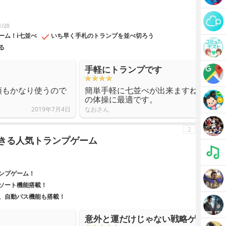
/20
ーム！i七並べ
いち早く手札のトランプを並べ切ろう
る
手軽にトランプです
頭もかなり使うので
簡単手軽に七並べが出来ますね。意外
の体操に最適です。
2019年7月4日
なおさん
2
できる人気トランプゲーム
ンプゲーム！
ソート機能搭載！
、自動パス機能も搭載！
意外と運だけじゃない戦略ゲーム