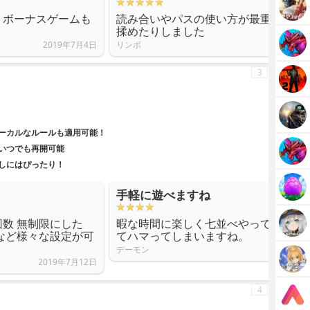
。ボーナスゲームも
読み合いやパスの使い方が最重要なの
揉めたりしました
2019年7月4日
リンボ
3
ーカルなルールも適用可能！
いつでも再開可能
しにはぴったり！
手軽に遊べますね
数 無制限にした
暇な時間に楽しく七並べやっています
など様々な設定が可
てハマってしまいますね。
デーモン
2019年7月12日
4