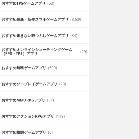
おすすめTPSゲームアプリ
(53)
で潰し合いでよく
トランプゲームは一回一回が短時間で遊
しにとても良いです。対戦もできるので
おすすめ最新・新作スマホゲームアプリ
(8,639)
2019年6月25日
五十嵐
おすすめ飽きない暇つぶしゲームアプリ
(34)
おすすめオンラインシューティングゲーム
(29)
（FPS・TPS）アプリ
おすすめ無料ゲームアプリ
(609)
おすすめソロプレイゲームアプリ
(29)
七並べで遊びたい時に便利
。結構夢中になっ
スマホで気軽の七並べで遊べるだけでな
おすすめ MMORPGアプリ
(31)
ルに対応しているので自分に合ったルー
ったです。
2019年7月10日
おすすめアクションRPGアプリ
(119)
べらんす
おすすめ格闘ゲームアプリ
(0)