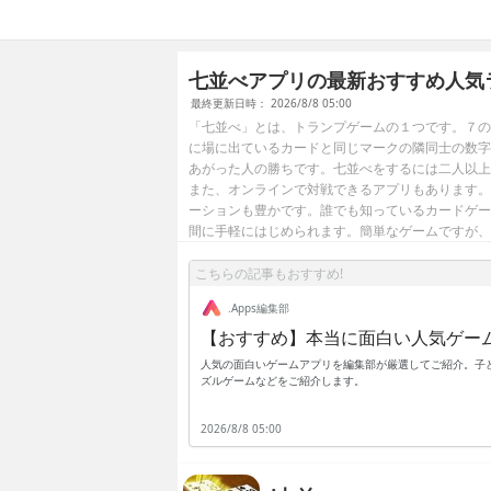
七並べアプリの最新おすすめ人気
最終更新日時： 2026/8/8 05:00
「七並べ」とは、トランプゲームの１つです。７の
に場に出ているカードと同じマークの隣同士の数字
あがった人の勝ちです。七並べをするには二人以上
また、オンラインで対戦できるアプリもあります。
ーションも豊かです。誰でも知っているカードゲー
間に手軽にはじめられます。簡単なゲームですが、
こちらの記事もおすすめ!
.Apps編集部
【おすすめ】本当に面白い人気ゲー
人気の面白いゲームアプリを編集部が厳選してご紹介。子ど
ズルゲームなどをご紹介します。
2026/8/8 05:00