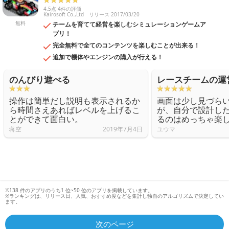
4.5点 4件の評価
Kairosoft Co.,Ltd
リリース 2017/03/20
無料
チームを育てて経営を楽しむシミュレーションゲームア
プリ！
完全無料で全てのコンテンツを楽しむことが出来る！
追加で機体やエンジンの購入が行える！
のんびり遊べる
レースチームの運
操作は簡単だし説明も表示されるか
画面は少し見づら
ら時間さえあればレベルを上げるこ
が、自分で設計し
とができて面白い。
るのはめっちゃ楽
蒋空
2019年7月4日
ユウマ
※138 件のアプリのうち1 位~50 位のアプリを掲載しています。
※ランキングは、リリース日、人気、おすすめ度などを集計し独自のアルゴリズムで決定してい
ます。
次のページ