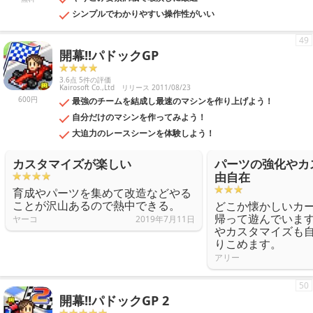
シンプルでわかりやすい操作性がいい
49
開幕!!パドックGP
3.6点 5件の評価
Kairosoft Co.,Ltd
リリース 2011/08/23
600円
最強のチームを結成し最速のマシンを作り上げよう！
自分だけのマシンを作ってみよう！
大迫力のレースシーンを体験しよう！
カスタマイズが楽しい
パーツの強化やカ
由自在
育成やパーツを集めて改造などやる
ことが沢山あるので熱中できる。
どこか懐かしいカ
帰って遊んでいま
ヤーコ
2019年7月11日
やカスタマイズも
りこめます。
アリー
50
開幕!!パドックGP 2