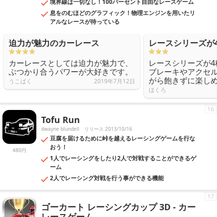
境界線は一切なし！100パーセント自由なレースゲーム
息をのむほどのグラフィック！物理エンジンを用いたリ
アルなレースが待っている
迫力が魅力のカーレース
レースシリーズが
カーレースとしては迫力が魅力で、
レースシリーズが4
ぶつかり合うパワーが大好きです。
ブレーキやアクセ
がら飽きずに楽し
うこばく
2019年7月12日
ほくろ
16
Tofu Run
dwayne blundell
リリース 2013/10/16
豆腐を届けるために峠を越えるレーシングゲームを行な
おう！
480円
1人でレーシングをしたり2人で対戦することができるゲ
ーム
2人でレーシング対戦を行う事ができる機能
17
ゴーカート レーシングカップ 3D - カー
レースゲーム