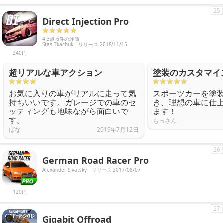
25
Direct Injection Pro
4.3点 6件の評価
Stas Tkachuk
リリース 2018/11/15
240円
超リアルな車アクション
塗装のカスタマイ
お気に入りの車がリアルに走って気
スポーツカーを塗
持ちいいです。ガレージでの車のセ
き、理想の車に仕
ッティングも地味ながら面白いで
ます！
す。
もっさん
ばな
2019年7月12日
26
German Road Racer Pro
Alexander Sivatsky
リリース 2017/08/07
120円
27
Gigabit Offroad