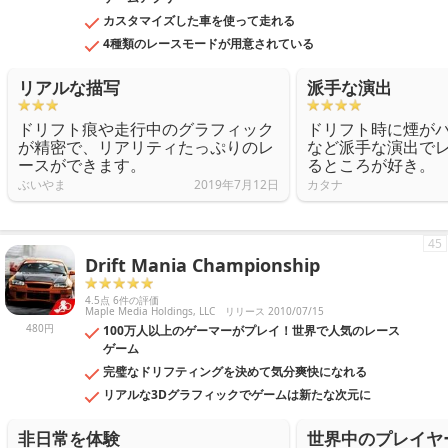
カスタマイズした車を使って走れる
4種類のレースモードが用意されている
リアルな描写
派手な演出
ドリフト痕や走行中のグラフィック
ドリフト時に煙が
が精密で、リアリティたっぷりのレ
など派手な演出で
ースができます。
るところが好き。
ぶいやま
2019年7月12日
カタナ
45
Drift Mania Championship
4.5点 6件の評価
Maple Media Holdings, LLC
リリース 2010/07/15
480円
100万人以上のゲーマーがプレイ！世界で人気のレース
ゲーム
完璧なドリフティングを決めて気分爽快になれる
リアルな3Dグラフィックでゲームは新たな次元に
非日常を体験
世界中のプレイヤ