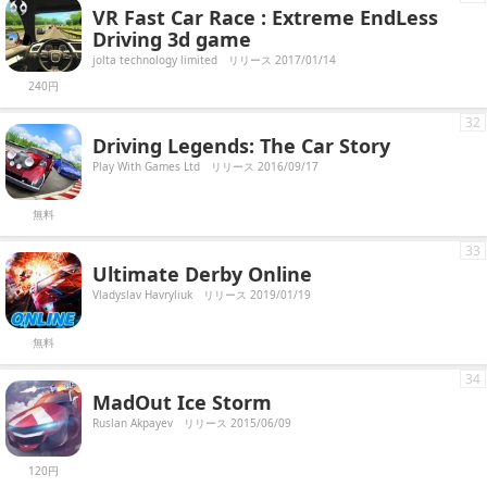
VR Fast Car Race : Extreme EndLess
Driving 3d game
jolta technology limited
リリース 2017/01/14
240円
32
Driving Legends: The Car Story
Play With Games Ltd
リリース 2016/09/17
無料
33
Ultimate Derby Online
Vladyslav Havryliuk
リリース 2019/01/19
無料
34
MadOut Ice Storm
Ruslan Akpayev
リリース 2015/06/09
120円