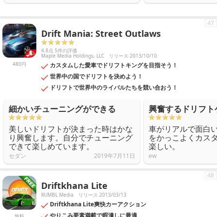
47
Drift Mania: Street Outlaws
4.8点 5件の評価
Maple Media Holdings, LLC
リリース 2013/10/10
480円
カスタムした愛車でドリフトキングを目指そう！
世界中の国でドリフトを決めよう！
ドリフトで世界中のライバルたちを競い合おう！
細かいチューニングができる
興奮するドリフト
美しいドリフトが決まった時はかな
車がリアルで面白
り興奮します。自分でチューニング
をかっこよくカス
できて楽しめています。
楽しい。
セダン
2019年7月11日
ew
48
Driftkhana Lite
RUMBL Media
リリース 2013/03/13
Driftkhana Lite爽快カーアクション
やりこみ要素満載で暇潰しに最適
無料