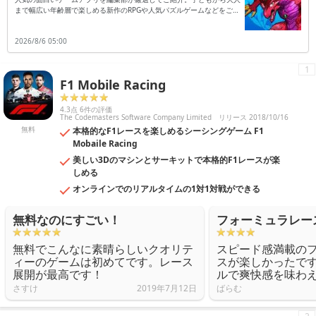
まで幅広い年齢層で楽しめる新作のRPGや人気パズルゲームなどをご紹
介します。
2026/8/6 05:00
1
F1 Mobile Racing
4.3点 6件の評価
The Codemasters Software Company Limited
リリース 2018/10/16
無料
本格的なF1レースを楽しめるシーシングゲーム F1
Mobaile Racing
美しい3Dのマシンとサーキットで本格的F1レースが楽
しめる
オンラインでのリアルタイムの1対1対戦ができる
無料なのにすごい！
フォーミュラレー
無料でこんなに素晴らしいクオリテ
スピード感満載の
ィーのゲームは初めてです。レース
スが楽しかったで
展開が最高です！
ルで爽快感を味わ
さすけ
2019年7月12日
ばらむ