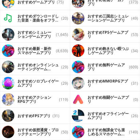
おすすめゲームアプリ
(75)
(373)
プリ
おすすめダウンロードし
おすすめ三国志シミュレ
(20)
(49)
た音楽・楽曲をオフライ
ーションゲームアプリ
ンで再生するアプリ
おすすめシミュレー
おすすめTPSゲームアプ
(1,645)
(53)
ションゲームアプリ
リ
おすすめ最新・新作
おすすめ飽きない暇つぶ
(8,639)
(34)
スマホゲームアプリ
しゲームアプリ
おすすめオンラインシュ
おすすめ無料ゲームア
(29)
(609)
ーティングゲーム
プリ
（FPS・TPS）アプリ
おすすめソロプレイゲー
おすすめ MMORPGアプ
(29)
(31)
ムアプリ
リ
おすすめアクション
おすすめ格闘ゲームアプ
(119)
(0)
RPGアプリ
リ
おすすめオフラインゲー
おすすめFPSアプリ
(31)
(26)
ムアプリ
おすすめ仮想通貨・ブロ
おすすめ無課金でも楽
(50)
(149)
ックチェーンアプリ
しめるスマホゲームア
プリ