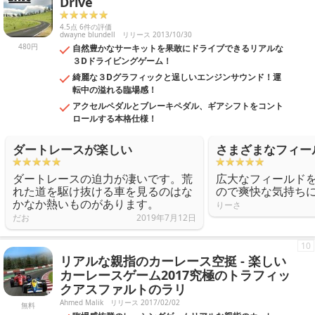
Drive
4.5点 6件の評価
dwayne blundell
リリース 2013/10/30
480円
自然豊かなサーキットを果敢にドライブできるリアルな
３Dドライビングゲーム！
綺麗な３Dグラフィックと逞しいエンジンサウンド！運
転中の溢れる臨場感！
アクセルペダルとブレーキペダル、ギアシフトをコント
ロールする本格仕様！
ダートレースが楽しい
さまざまなフィー
ダートレースの迫力が凄いです。荒
広大なフィールド
れた道を駆け抜ける車を見るのはな
ので爽快な気持ち
かなか熱いものがあります。
りーさ
だお
2019年7月12日
10
リアルな親指のカーレース空挺 - 楽しい
カーレースゲーム2017究極のトラフィッ
クアスファルトのラリ
Ahmed Malik
リリース 2017/02/02
無料