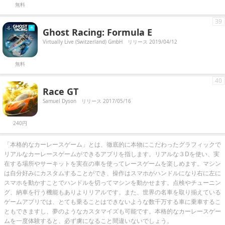
無料
39
Ghost Racing: Formula E
Virtually Live (Switzerland) GmbH
リリース 2019/04/12
無料
40
Race GT
Samuel Dyson
リリース 2017/05/16
240円
「本格的なカーレースゲーム」とは、徹底的に本物にこだわったグラフィックで
リアルなカーレースゲームができるアプリを指します。リアルな３Dを使い、実
在する場所やサーキットを実在の車を使ってレースゲームを楽しめます。マシン
は自分好みにカスタムすることができ、操作はスマホがハンドルになり右に左に
スマホを動かすことでハンドルを切ってマシンを動かせます。点検やチューニン
グ、納車を行う機能もありよりリアルです。また、世界の名車を取り揃えている
ゲームアプリでは、とても乗ることはできないような数千万する車に乗車するこ
ともできますし、夢のようなカスタマイズも可能です。本格的なカーレースゲー
ムを一度体験すると、必ず虜になること間違いないでしょう。