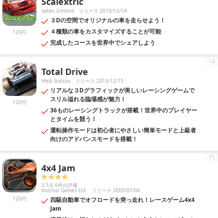
Scalextric
Sabec Limited
リリース 2010/12/14
３Dの空間でオリジナルの車を走らせよう！
４種類の車をカスタマイズすることが可能
120円
完成したコースを世界中でシェアしよう
14
Total Drive
Hleb Siutsou
リリース 2015/12/15
リアルな３Dグラフィックが美しいレーシングゲームで
スリル溢れる臨場感が魅力！
120円
36ものレーシングトラックが搭載！世界中のプレイヤー
とタイムを競う！
運転操作モードは初心者にやさしい簡単モードと上級者
向けのアドバンスモードを搭載！
15
4x4 Jam
3.5点 6件の評価
Invictus Games Ltd.
リリース 2009/07/06
120円
四駆自動車でオフロードを突っ走れ！レースゲーム4x4
Jam