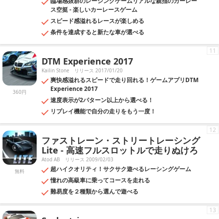
臨場感抜群のレーシングゲームリアルな親指のカーレー
ス空挺 - 楽しいカーレースゲーム
スピード感溢れるレースが楽しめる
条件を達成すると新たな車が選べる
11
DTM Experience 2017
Kailin Stone
リリース 2017/01/20
爽快感溢れるスピードで走り回れる！ゲームアプリDTM
Experience 2017
360円
速度表示が2パターン以上から選べる！
リプレイ機能で自分の走りをもう一度！
12
ファストレーン・ストリートレーシング
Lite - 高速フルスロットルで走りぬけろ
Atod AB
リリース 2009/02/03
超ハイクオリティ！サクサク遊べるレーシングゲーム
無料
憧れの高級車に乗ってコースを走れる
難易度を２種類から選んで遊べる
13