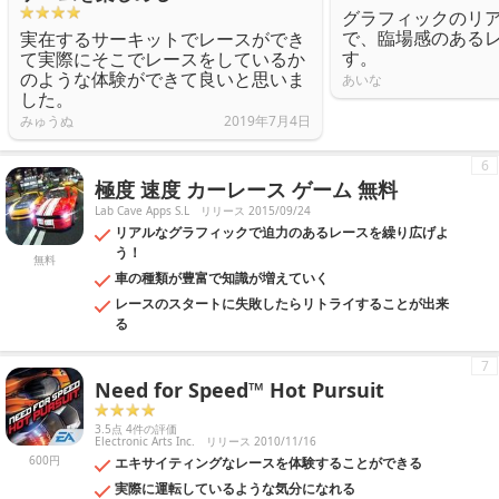
グラフィックのリ
で、臨場感のある
実在するサーキットでレースができ
す。
て実際にそこでレースをしているか
のような体験ができて良いと思いま
あいな
した。
みゅうぬ
2019年7月4日
6
極度 速度 カーレース ゲーム 無料
Lab Cave Apps S.L
リリース 2015/09/24
リアルなグラフィックで迫力のあるレースを繰り広げよ
う！
無料
車の種類が豊富で知識が増えていく
レースのスタートに失敗したらリトライすることが出来
る
7
Need for Speed™ Hot Pursuit
3.5点 4件の評価
Electronic Arts Inc.
リリース 2010/11/16
600円
エキサイティングなレースを体験することができる
実際に運転しているような気分になれる