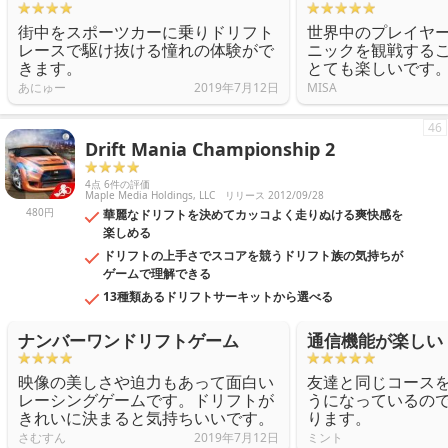
街中をスポーツカーに乗りドリフト
世界中のプレイヤ
レースで駆け抜ける憧れの体験がで
ニックを観戦する
きます。
とても楽しいです
あにゅー
2019年7月12日
MISA
46
Drift Mania Championship 2
4点 6件の評価
Maple Media Holdings, LLC
リリース 2012/09/28
480円
華麗なドリフトを決めてカッコよく走りぬける爽快感を
楽しめる
ドリフトの上手さでスコアを競うドリフト族の気持ちが
ゲームで理解できる
13種類あるドリフトサーキットから選べる
ナンバーワンドリフトゲーム
通信機能が楽しい
映像の美しさや迫力もあって面白い
友達と同じコース
レーシングゲームです。ドリフトが
うになっているの
きれいに決まると気持ちいいです。
ります。
さむすん
2019年7月12日
ミント