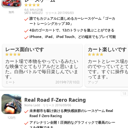
4点 4件の評価
無料
SATO MISUZU
リリース 2017/05/03
誰でもカジュアルに楽しめるカーレースゲーム「ゴーカ
ート レーシングカップ 3D」
4台のゴーカートで、12のトラックを遊ぶことができる
iPhone、iPad、iPod Touch、どの端末でもプレイ可能
レース面白いです
カート楽しいです
カート場で本物をやっているみたい
カートとレース場
な映像でとてもリアルだと思いまし
のでやっていてと
た。白熱バトルで毎日楽しんでいま
です。すぐに操作
す。
ってます。
ミート
2019年7月10日
アップ
18
Real Road F-Zero Racing
Noma Ladd
リリース 2016/09/06
未来都市を駆け抜ける爽快感抜群のレースゲーム Real
Road F-Zero Racing
120円
アドレナリン全開！圧倒的なグラフィックで最高のレー
スを体験できる