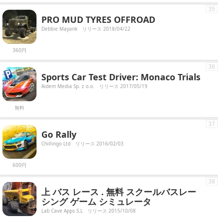
35
PRO MUD TYRES OFFROAD
Debbie Mayank
リリース 2018/04/22
360円
36
Sports Car Test Driver: Monaco Trials
Aidem Media Sp. z o.o.
リリース 2017/05/19
無料
37
Go Rally
Chillingo Ltd
リリース 2016/02/03
600円
38
上 バス レース . 無料 スクールバスレー
シング ゲーム シミュレータ
Lab Cave Apps S.L
リリース 2015/10/08