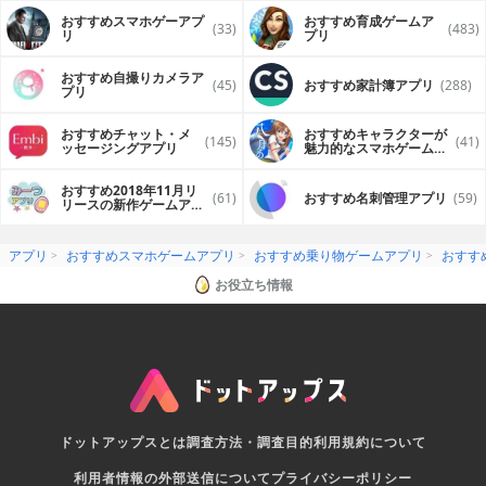
おすすめスマホゲーアプ
おすすめ育成ゲームア
(33)
(483)
リ
プリ
おすすめ自撮りカメラア
(45)
おすすめ家計簿アプリ
(288)
プリ
おすすめチャット・メ
おすすめキャラクターが
(145)
(41)
ッセージングアプリ
魅力的なスマホゲームア
プリ
おすすめ2018年11月リ
(61)
おすすめ名刺管理アプリ
(59)
リースの新作ゲームアプ
リ
アプリ
おすすめスマホゲームアプリ
おすすめ乗り物ゲームアプリ
おすす
お役立ち情報
ドットアップスとは
調査方法・調査目的
利用規約について
利用者情報の外部送信について
プライバシーポリシー