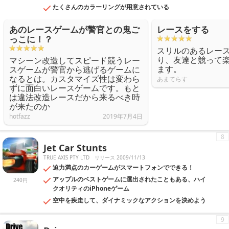
たくさんのカラーリングが用意されている
あのレースゲームが警官との鬼ご
レースをする
っこに！？
スリルのあるレー
り、友達と競って
マシーン改造してスピード競うレー
ます。
スゲームが警官から逃げるゲームに
なるとは。カスタマイズ性は変わら
あまてらす
ずに面白いレースゲームです。もと
は違法改造レースだから来るべき時
が来たのか
hotfazz
2019年7月4日
8
Jet Car Stunts
TRUE AXIS PTY LTD
リリース 2009/11/13
迫力満点のカーゲームがスマートフォンでできる！
アップルのベストゲームに選出されたこともある、ハイ
240円
クオリティのiPhoneゲーム
空中を疾走して、ダイナミックなアクションを決めよう
9