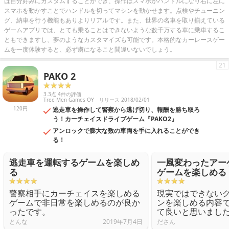
は自分好みにカスタムすることができ、操作はスマホがハンドルになり右に左に
スマホを動かすことでハンドルを切ってマシンを動かせます。点検やチューニン
グ、納車を行う機能もありよりリアルです。また、世界の名車を取り揃えている
ゲームアプリでは、とても乗ることはできないような数千万する車に乗車するこ
ともできますし、夢のようなカスタマイズも可能です。本格的なカーレースゲー
ムを一度体験すると、必ず虜になること間違いないでしょう。
21
PAKO 2
3.3点 4件の評価
Tree Men Games OY
リリース 2018/02/01
120円
逃走車を操作して警察から逃げ切り、報酬を勝ち取ろ
う！カーチェイスドライブゲーム『PAKO2』
アンロックで膨大な数の車両を手に入れることができ
る！
逃走車を運転するゲームを楽しめ
一風変わったアー
る
ゲームを楽しめる
警察相手にカーチェイスを楽しめる
現実ではできない
ゲームで非日常を楽しめるのが良か
ンを楽しめる内容
ったです。
て良いと思いまし
とんな
2019年7月4日
ださん