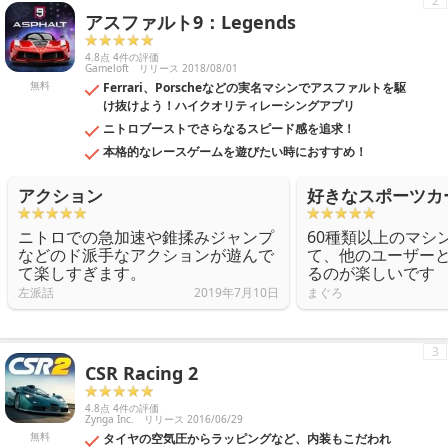
2
アスファルト9：Legends
4.8点 4件の評価
Gameloft
リリース 2018/08/01
無料
Ferrari、Porscheなどの実名マシンでアスファルトを駆
け抜けよう！ハイクオリティレーシングアプリ
ニトロブーストでさらなるスピード感を追求！
本格的なレースゲームを遊びたい時におすすめ！
アクション
好きなスポーツカ
ニトロでの急加速や錐揉みジャンプ
60種類以上のマシ
などのド派手なアクションが遊んで
て、他のユーザー
て楽しすぎます。
るのが楽しいです
左派話
2019年7月10日
まぐろ
3
CSR Racing 2
4.8点 4件の評価
Zynga Inc.
リリース 2016/06/29
無料
タイヤの空気圧からラッピングなど、内装もこだわれ