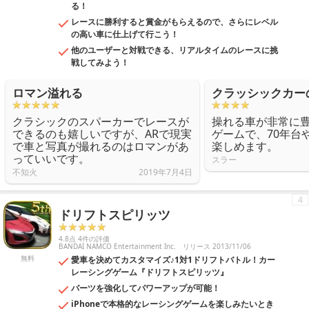
る！
レースに勝利すると賞金がもらえるので、さらにレベル
の高い車に仕上げて行こう！
他のユーザーと対戦できる、リアルタイムのレースに挑
戦してみよう！
ロマン溢れる
クラッシックカー
クラシックのスパーカーでレースが
操れる車が非常に豊
できるのも嬉しいですが、ARで現実
ゲームで、70年台
で車と写真が撮れるのはロマンがあ
楽しめます。
っていいです。
スラー
不知火
2019年7月4日
4
ドリフトスピリッツ
4.8点 4件の評価
BANDAI NAMCO Entertainment Inc.
リリース 2013/11/06
無料
愛車を決めてカスタマイズ♪1対1ドリフトバトル！カー
レーシングゲーム『ドリフトスピリッツ』
パーツを強化してパワーアップが可能！
iPhoneで本格的なレーシングゲームを楽しみたいとき