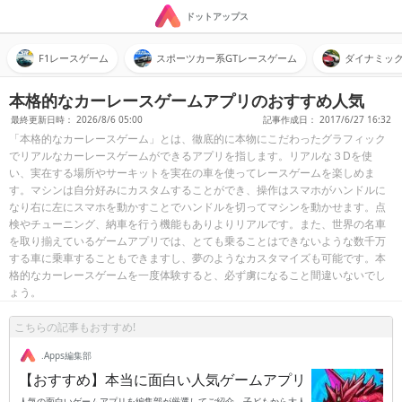
ドットアップス
F1レースゲーム
スポーツカー系GTレースゲーム
ダイナミッ
本格的なカーレースゲームアプリのおすすめ人気
最終更新日時： 2026/8/6 05:00
記事作成日： 2017/6/27 16:32
「本格的なカーレースゲーム」とは、徹底的に本物にこだわったグラフィック
でリアルなカーレースゲームができるアプリを指します。リアルな３Dを使
い、実在する場所やサーキットを実在の車を使ってレースゲームを楽しめま
す。マシンは自分好みにカスタムすることができ、操作はスマホがハンドルに
なり右に左にスマホを動かすことでハンドルを切ってマシンを動かせます。点
検やチューニング、納車を行う機能もありよりリアルです。また、世界の名車
を取り揃えているゲームアプリでは、とても乗ることはできないような数千万
する車に乗車することもできますし、夢のようなカスタマイズも可能です。本
格的なカーレースゲームを一度体験すると、必ず虜になること間違いないでし
ょう。
こちらの記事もおすすめ!
.Apps編集部
【おすすめ】本当に面白い人気ゲームアプリ
人気の面白いゲームアプリを編集部が厳選してご紹介。子どもから大人