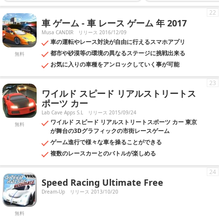
22
車 ゲーム - 車 レース ゲーム 年 2017
Musa CANDIR
リリース 2016/12/09
車の運転やレース対決が自由に行えるスマホアプリ
都市や砂漠等の環境の異なるステージに挑戦出来る
無料
お気に入りの車種をアンロックしていく事が可能
23
ワイルド スピード リアルストリートス
ポーツ カー
Lab Cave Apps S.L
リリース 2015/09/24
ワイルド スピード リアルストリートスポーツ カー 東京
無料
が舞台の3Dグラフィックの市街レースゲーム
ゲーム進行で様々な車を操ることができる
複数のレースカーとのバトルが楽しめる
24
Speed Racing Ultimate Free
Dream-Up
リリース 2013/10/20
無料