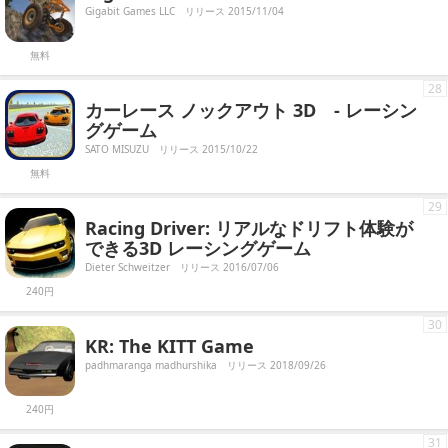
Gigabit Games LLC
リリース 2015/11/04
無料
28
カーレース ノックアウト 3D - レーシン
グゲーム
SATO MISUZU
リリース 2015/10/22
無料
29
Racing Driver: リアルなドリフト体験が
できる3D レーシングゲーム
Dieter Schweitzer
リリース 2016/07/06
240円
30
KR: The KITT Game
padhmaranga madhurshika
リリース 2018/09/26
240円
31