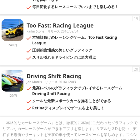
毎日変化するレースコースでいつまでも楽しめる！
19
Too Fast: Racing League
Kailin Stone
リリース 2016/09/04
本物顔負けのレーシングゲーム、Too Fast:Racing
League
240円
圧倒的臨場感の美しいグラフィック
スリル溢れるドライビングは迫力満点
20
Driving Shift Racing
Jan Morris
リリース 2016/12/03
最高レベルのグラフィックでプレイするレースゲーム
Driving Shift Racing
120円
クールな最新スポーツカーを操ることができる
Retinaディスプレイでゲームをより美しく
「本格的なカーレースゲーム」とは、徹底的に本物にこだわったグラフィックで
リアルなカーレースゲームができるアプリを指します。リアルな３Dを使い、実
在する場所やサーキットを実在の車を使ってレースゲームを楽しめます。マシン