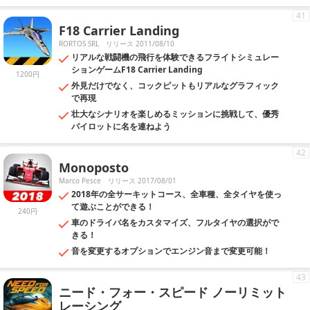
41
F18 Carrier Landing
RORTOS SRL
リリース 2011/08/10
リアルな戦闘機の飛行を体験できるフライトシミュレー
ションゲームF18 Carrier Landing
1200円
外見だけでなく、コックピットもリアルなグラフィック
で再現
壮大なシナリオを楽しめるミッションに挑戦して、優秀
パイロットに名を連ねよう
42
Monoposto
Marco Pesce
リリース 2017/08/01
2018年の全サーキットコース、全車種、全タイヤを使っ
て遊ぶことができる！
240円
車のドライバ名をカスタマイズ、フルタイヤの選択がで
きる！
音を変更するオプションでエンジン音まで変更可能！
43
ニード・フォー・スピード ノーリミット
レーシング