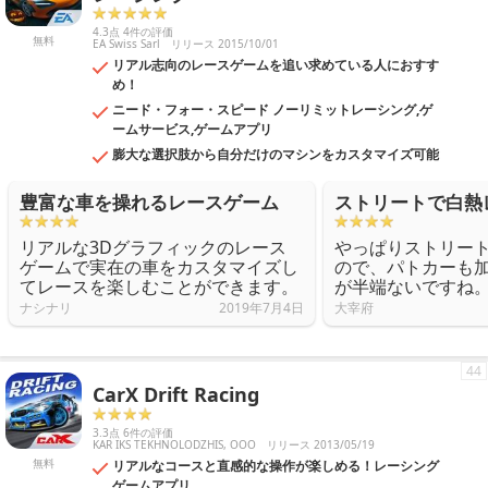
4.3点 4件の評価
無料
EA Swiss Sarl
リリース 2015/10/01
リアル志向のレースゲームを追い求めている人におすす
め！
ニード・フォー・スピード ノーリミットレーシング,ゲ
ームサービス,ゲームアプリ
膨大な選択肢から自分だけのマシンをカスタマイズ可能
豊富な車を操れるレースゲーム
ストリートで白熱
リアルな3Dグラフィックのレース
やっぱりストリー
ゲームで実在の車をカスタマイズし
ので、パトカーも
てレースを楽しむことができます。
が半端ないですね
ナシナリ
2019年7月4日
大宰府
44
CarX Drift Racing
3.3点 6件の評価
KAR IKS TEKHNOLODZHIS, OOO
リリース 2013/05/19
無料
リアルなコースと直感的な操作が楽しめる！レーシング
ゲームアプリ