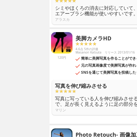
シミやほくろの消去に対応していて
エアーブラシ機能が使いやすいです
アラスカ
美脚カメラHD
4.6点 5件の評価
Masanori Katsuta
リリース 2013/01/16
120円
簡単に美脚写真を作ることができ
元の写真画像度で美脚写真が作れ
SNSを通じて美脚写真を投稿し
写真を伸び縮みさせる
写真に写っている人を伸び縮みさせ
で、足が長く見えるように足の部分
マリン
Photo Retouch- 