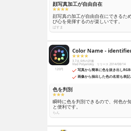
顔写真加工が自由自在
顔写真の加工が自由自在にできるた
び心を発揮するのが楽しいです。
ばすま
Color Name - identifie
3.7点 6件の評価
Vlad Polyanskiy
リリース 2014/08/14
120円
写真から簡単に色を抜き出しRG
画像から抽出した色の名前も表記
色を判別
瞬時に色を判別できるので、何色か
と便利です。
らん