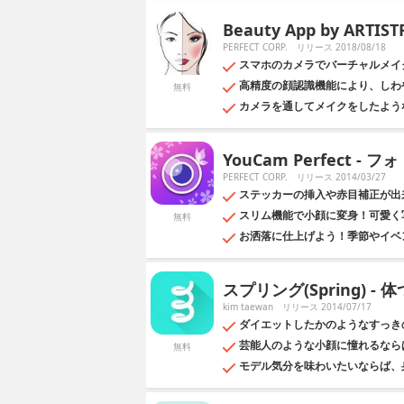
ゴリとなります。
Beauty App by ARTIST
PERFECT CORP.
リリース 2018/08/18
スマホのカメラでバーチャルメイ
高精度の顔認識機能により、しわ
無料
カメラを通してメイクをしたよう
YouCam Perfect -
PERFECT CORP.
リリース 2014/03/27
ステッカーの挿入や赤目補正が出
スリム機能で小顔に変身！可愛く
無料
お洒落に仕上げよう！季節やイベ
スプリング(Spring) 
kim taewan
リリース 2014/07/17
ダイエットしたかのようなすっき
芸能人のような小顔に憧れるなら
無料
モデル気分を味わいたいならば、