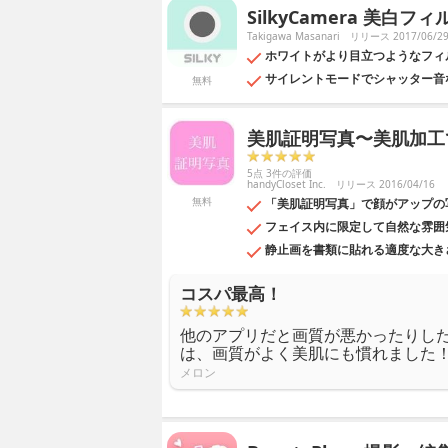
SilkyCamera 美
Takigawa Masanari
リリース 2017/06/2
ホワイトがより目立つようなフィ
サイレントモードでシャッター音
無料
美肌証明写真〜美肌加工
5点 3件の評価
handyCloset Inc.
リリース 2016/04/16
無料
「美肌証明写真」で顔がアップの
フェイス内に限定して自然な雰囲
静止画を書類に貼れる適度な大き
コスパ最高！
他のアプリだと画質が悪かったりし
は、画質がよく美肌にも慣れました
メロン