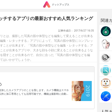
ドットアップス
ッチするアプリの最新おすすめ人気ランキング
関連
記事作成日： 2017/6/27 16:35
リとは、撮影した写真の肌や体型などを編集して変えることが出来る
編集・レタッチする」アプリによって、写真の肌や体型にコンプレッ
すことが出来ます。「写真の肌や体型などを編集・レタッチする」ア
ことが出来るアプリや、大きな顔を小顔に変えることが出来るような
を隠すことが出来るので、自分に合った「写真の肌や体型などを編
てはいかがでしょうか。
め
追加したカメラアプリのことを指します。カメラ機能はスマホ
以外に加工専用としても活用可能です。機能は撮影時に自動で
うタイプなどがあり、これらのタイプがセットになっているア
ほとんどですので、失敗を気にせず満足いくまで写真加工が楽
たりも可能で、SNSを利用している人のサポートアイテムと
りませんが、ノーマル写真にプロ仕様の効果が追加できるカテ
人気