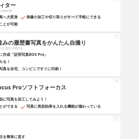
ィター
/04/24
真へ大変身
画像の加工や切り取りがすべて手軽にできる
ことが可能
13
プロ並みの履歴書写真をかんたん自撮り
ス 2017/05/16
作成「証明写真BOX Pro」
れる！
写真を自宅、コンビニですぐに印刷！
14
ocus Proソフトフォーカス
肌に写真を加工してみよう！
とができる
写真に美肌効果を入れる機能が備わっている
15
目を簡単に直す