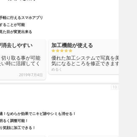
手軽に行えるスマホアプリ
することが可能
見た目が変更出来る
が消去しやすい
加工機能が使える
く切り取る事が可能
優れた加工システムで写真を美しく仕
たい時に活躍してく
気になるところを修正できます。
めるく
2019年7月4日
10
適！なめらか効果でニキビ跡やシミも消せる！
明るく調整可能！
り笑顔に加工できる！