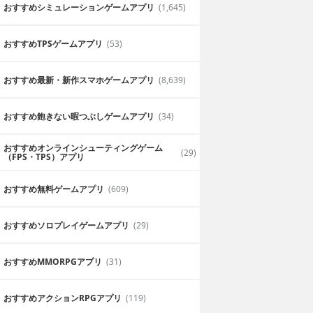
おすすめシミュレーションゲームアプリ
(1,645)
おすすめTPSゲームアプリ
(53)
おすすめ最新・新作スマホゲームアプリ
(8,639)
おすすめ飽きない暇つぶしゲームアプリ
(34)
おすすめオンラインシューティングゲーム
(29)
（FPS・TPS）アプリ
おすすめ無料ゲームアプリ
(609)
証明写真にフィルターが掛けられる
おすすめソロプレイゲームアプリ
(29)
真にできます。写
証明写真が素早く作成出来るだけなく、
電子履歴書を作成
入出来るのが魅力でした
時空
おすすめ MMORPGアプリ
(31)
2019年6月18日
おすすめアクションRPGアプリ
(119)