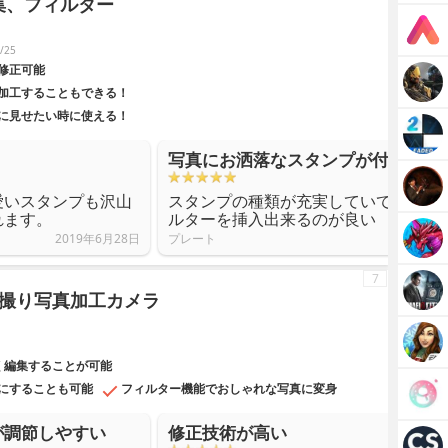
、編集、フィルター
/25
修正可能
加工することもできる！
に見せたい時に使える！
写真にお洒落なスタンプが付けられ
愛いスタンプも沢山
スタンプの種類が充実していて、写真
れます。
ルターを挿入出来るのが良い
2019年6月28日
プレート
7
能！自撮り写真加工カメラ
美しく編集することが可能
にすることも可能
フィルター機能でおしゃれな写真に変身
が調節しやすい
修正技術が高い