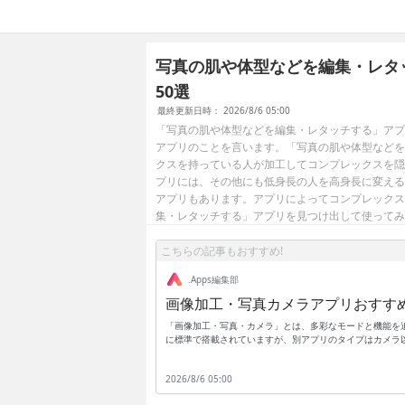
写真の肌や体型などを編集・レタ
50選
最終更新日時： 2026/8/6 05:00
「写真の肌や体型などを編集・レタッチする」アプ
アプリのことを言います。「写真の肌や体型などを
クスを持っている人が加工してコンプレックスを隠
プリには、その他にも低身長の人を高身長に変える
アプリもあります。アプリによってコンプレックス
集・レタッチする」アプリを見つけ出して使ってみ
こちらの記事もおすすめ!
.Apps編集部
画像加工・写真カメラアプリおすす
「画像加工・写真・カメラ」とは、多彩なモードと機能を
に標準で搭載されていますが、別アプリのタイプはカメラ
エフェクトを追加するタイプ、もしくは撮影後に加工を行
プリも珍しくはありません。また、エフェクトは後付けが
2026/8/6 05:00
しめます。例えば肌を白くしたり可愛いカラーで全体を覆っ
しても便利です。本来の画素数をアップさせるものではあ