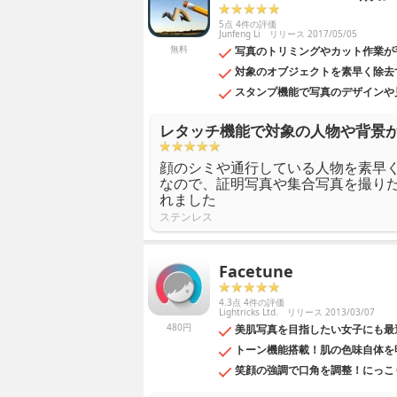
5点 4件の評価
Junfeng Li
リリース 2017/05/05
無料
写真のトリミングやカット作業が
対象のオブジェクトを素早く除去
スタンプ機能で写真のデザインや
レタッチ機能で対象の人物や背景
顔のシミや通行している人物を素早
なので、証明写真や集合写真を撮り
れました
ステンレス
Facetune
4.3点 4件の評価
Lightricks Ltd.
リリース 2013/03/07
480円
美肌写真を目指したい女子にも最
トーン機能搭載！肌の色味自体を
笑顔の強調で口角を調整！にっこ