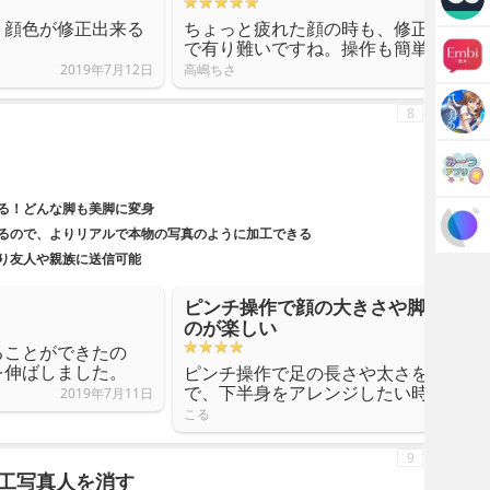
、顔色が修正出来る
ちょっと疲れた顔の時も、修正ひとつ
。
で有り難いですね。操作も簡単です。
2019年7月12日
高嶋ちさ
8
る！どんな脚も美脚に変身
るので、よりリアルで本物の写真のように加工できる
たり友人や親族に送信可能
ピンチ操作で顔の大きさや脚のライ
のが楽しい
ることができたの
を伸ばしました。
ピンチ操作で足の長さや太さを調節す
で、下半身をアレンジしたい時に面白
2019年7月11日
こる
9
画像加工写真人を消す