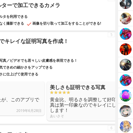
白フィルターで加工できるカメラ
9
ルタを利用できる
なく撮影できる
画像を切り取って加工をすることができる!
5
でキレイな証明写真を作成！
写真／ビデオでも若々しい皮膚感を表現できる！
気できめの細かさをアップできる
さに仕上げて使用できる
美しさも証明できる写真
たが、このアプリで
黄金比、明るさを調整して好印象な写
！
真は第一印象なのでキレイにしてから
します！
2019年6月28日
あいさそ
6