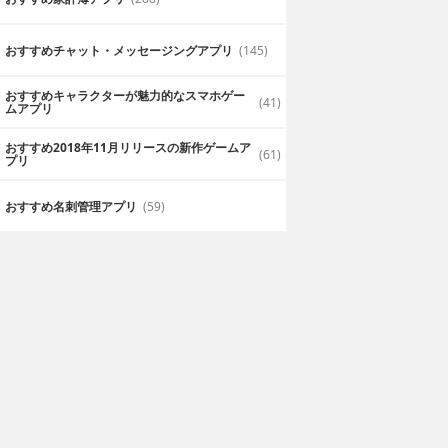
で普通になれるの
自撮りをよくしますので入れました。加
います。長く使えそうです。
おすすめチャット・メッセージングアプリ
(145)
2019年7月11日
金山明美
おすすめキャラクターが魅力的なスマホゲー
(41)
ムアプリ
おすすめ2018年11月リリースの新作ゲームア
(61)
プリ
おすすめ名刺管理アプリ
(59)
ンを修正出来る
メッチャ素敵に♪
とにかく足が長く、スタイル良く見せて
は凄いです！
る事が可能なの
いです。
葉子
2019年7月10日