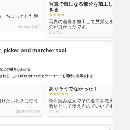
写真で気になる部分を加工して綺麗
きる
め、ちょっとした遊
写真の画像を加工して見栄えを自分好
のが良かったです。
2019年7月4日
がれでん
11
r, picker and matcher tool
Bなどの番号がわかる
される
CMYKやHexのカラーコードも同時に表示される
ありそうでなかった！
知りたいときに使う
色を読み込んでその名前を教えてくれ
教材として使えるのでいいですね！
2019年7月12日
ゾンビ
12