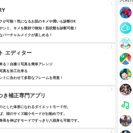
1
RY
クが可能！気になるお肌のキメや潤いも診断OK
やシミ、キメを数秒で検知！肌状態を診断可能！
なバーチャルメイクが楽しめる！
2
 フォト エディター
来る！自撮り写真を簡単アレンジ
写真を加工出来る
ントに合わせて多彩なフレームを用意！
3
- 体つき補正専門アプリ
のとした体形になれるダイエットモード付。
ば、頭のサイズ縮小モードがお勧めです。
身長を伸ばすモードですっきり八頭身も可能です。
4