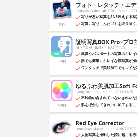
フォト・レタッチ・エデ
Photo And Video Labs OOO
リリース 2017
写りが悪い写真をSNS映えする写
写真に写りこんだゴミを取り除く
無料
証明写真BOX Pro~
OLD STONE LIMITED LIABILITY CO.
リリー
就職やパスポートの写真のキレイに
誰でも簡単にキレイな顔写真が撮
360円
ワンタッチで美肌加工でキレイな
ゆるふわ美肌加工Soft F
handyCloset Inc.
リリース 2013/10/25
不純物の含まれていないきれいな
肌をぼかしてきれいに加工するこ
120円
Red Eye Corrector
Letovaltsev Maxim
リリース 2017/03/29
人物写真を撮影した際に起こる赤