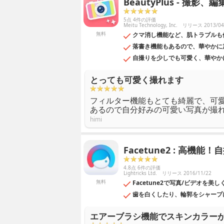
BeautyPlus - 撮影
5点 4件の評価
Meitu Technology, Inc.
リリース 2013/04
無料
クマ消し機能など、肌トラブルも
落書き機能もあるので、華やかに
自撮りを少しでも可愛く、華やか
とっても可愛く撮れます
フィルター機能もとても綺麗で、可
あるので自分好みの可愛い写真が撮
himi
Facetune2 : 高機
4.8点 6件の評価
Lightricks Ltd.
リリース 2016/11/22
無料
Facetune2で写真/ビデオを
歯を白くしたり、輪郭をシャープ
エアーブラシ機能でスキンカラー