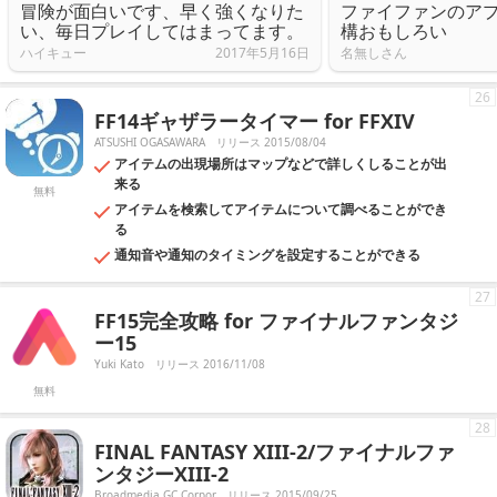
冒険が面白いです、早く強くなりた
ファイファンのアプ
い、毎日プレイしてはまってます。
構おもしろい
ハイキュー
2017年5月16日
名無しさん
26
FF14ギャザラータイマー for FFXIV
ATSUSHI OGASAWARA
リリース 2015/08/04
アイテムの出現場所はマップなどで詳しくしることが出
来る
無料
アイテムを検索してアイテムについて調べることができ
る
通知音や通知のタイミングを設定することができる
27
FF15完全攻略 for ファイナルファンタジ
ー15
Yuki Kato
リリース 2016/11/08
無料
28
FINAL FANTASY XIII-2/ファイナルファ
ンタジーXIII-2
Broadmedia GC Corpor
リリース 2015/09/25