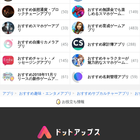
おすすめ仮想通貨・ブロ
おすすめ無課金でも楽
(50)
(149)
ックチェーンアプリ
しめるスマホゲームア
プリ
おすすめスマホゲーアプ
おすすめ育成ゲームア
(33)
(483)
リ
プリ
おすすめ自撮りカメラア
(45)
おすすめ家計簿アプリ
(288)
プリ
おすすめチャット・メ
おすすめキャラクターが
(145)
(41)
ッセージングアプリ
魅力的なスマホゲームア
プリ
おすすめ2018年11月リ
(61)
おすすめ名刺管理アプリ
(59)
リースの新作ゲームアプ
リ
アプリ
おすすめ趣味・エンタメアプリ
おすすめサブカルチャーアプリ
お
お役立ち情報