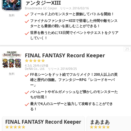
ァンタジーXIII
Broadmedia GC Corpor
リリース 2016/02/16
フィールド上のモンスターと接触してバトルを開始！
無料
ファイナルファンタジーXIIIで登場した仲間や敵モンス
ターとも最後の戦いを楽しむことができる！
世界を救うために13日間でイベントやクエストをクリア
していく！
25
FINAL FANTASY Record Keeper
4.3点 26件の評価
DeNA Co., Ltd.
リリース 2014/09/25
無料
FF名シーンをドット絵でフルリメイク！200人以上の英
雄と歴代の強敵。ファンタジーRPG「レコードキーパ
ー」
バハムートやギルガメッシュなど懐かしのモンスターた
ちが出現！
最大で4人のユーザーと協力して攻略することができ
る！
FINAL FANTASY Record Keeper
まあまあ