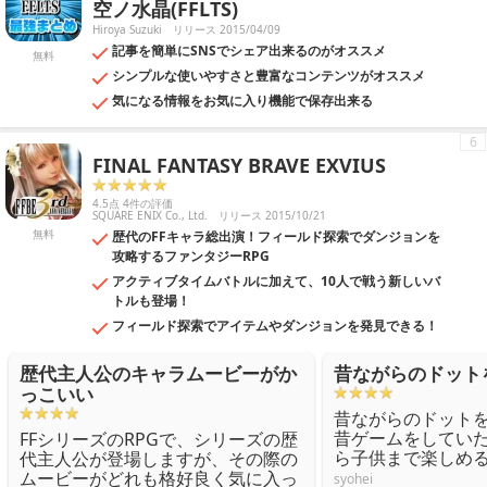
空ノ水晶(FFLTS)
Hiroya Suzuki
リリース 2015/04/09
記事を簡単にSNSでシェア出来るのがオススメ
無料
シンプルな使いやすさと豊富なコンテンツがオススメ
気になる情報をお気に入り機能で保存出来る
6
FINAL FANTASY BRAVE EXVIUS
4.5点 4件の評価
SQUARE ENIX Co., Ltd.
リリース 2015/10/21
無料
歴代のFFキャラ総出演！フィールド探索でダンジョンを
攻略するファンタジーRPG
アクティブタイムバトルに加えて、10人で戦う新しいバ
トルも登場！
フィールド探索でアイテムやダンジョンを発見できる！
歴代主人公のキャラムービーがか
昔ながらのドット
っこいい
昔ながらのドット
昔ゲームをしてい
FFシリーズのRPGで、シリーズの歴
ら子供まで楽しめ
代主人公が登場しますが、その際の
ムービーがどれも格好良く気に入っ
syohei