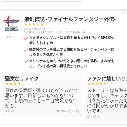
16
聖剣伝説 -ファイナルファンタジー外伝-
4.4点 5件の評価
SQUARE ENIX Co., Ltd.
リリース 2016/02/04
1400円
古き良きシンプルさは原作を知る人だけでなくRPG初心
者にもおすすめ
操作時のブレを補正する機能もあるバーチャルパッドに
よるタッチ操作が可能
オリジナルを遊んでいたときの思い出が強烈によみがえ
る、プレイ感の高い再現度がうれしい
堅実なリメイク
ファンに嬉しいリ
原作の雰囲気が良く出たゲームだと
ストーリーは昔遊
思います。目新しいものがないの
じですし、キャラ
で、新規の人にとっては物足りない
目立たたなかった
かも。
に時間がかかりす
いです。
yukke
2019年7月11日
あいさん