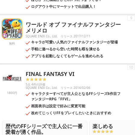
ログアウト中にマーケットで出品購入！
9
ワールド オブ ファイナルファンタジー
メリメロ
SQUARE ENIX Co., Ltd.
リリース 2017/12/11
キャラが可愛い人気のファイナルファンタジーが登場
無料
手軽に遊べるから空いた時間も暇を潰せる
アプリを起動しなくてもゲームを進められる
10
FINAL FANTASY VI
5点 4件の評価
SQUARE ENIX Co., Ltd.
リリース 2014/02/06
1800円
キャラクターすべてが主人公となるFFシリーズ6作目フ
ァンタジーRPG「FFVI」
画面表示は設定で好みに変更可能
改めてじっくりFFをプレイしたいときにおすすめ
歴代のFFシリーズで主人公に一番
楽しめる
愛着が湧く作品。