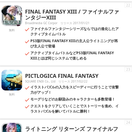
22
FINAL FANTASY XIII / ファイナルファ
ンタジーXIII
Broadmedia GC Corpor
リリース 2017/01/21
ファイナルファンタジーシリーズならではの進化したア
無料
クティブタイムバトル
PS3版FINAL FANTASY XIIIの主人公ライトニングが再
び主人公で登場
アクティブタイムバトルなどPS3版FINAL FANTASY
XIIIとほぼ同じシステムで楽しめる
23
PICTLOGICA FINAL FANTASY
SQUARE ENIX Co., Ltd
リリース 2017/02/22
イラストパズルの入力をスピーディーに行うことで攻撃
力がアップ！
無料
モーグリなどのお馴染みのキャラクターも多数登場！
クエストをクリアしていくことでストーリーを進め、イ
ラストパズルを解いてバトルに勝利！
24
ライトニング リターンズ ファイナルフ