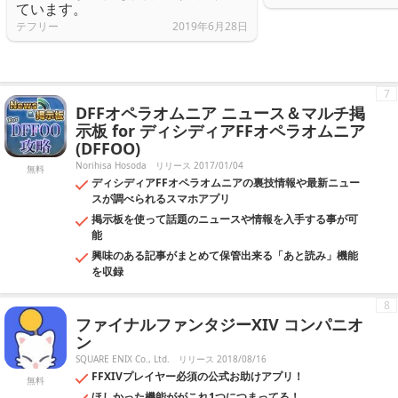
ています。
テフリー
2019年6月28日
7
DFFオペラオムニア ニュース＆マルチ掲
示板 for ディシディアFFオペラオムニア
(DFFOO)
Norihisa Hosoda
リリース 2017/01/04
無料
ディシディアFFオペラオムニアの裏技情報や最新ニュー
スが調べられるスマホアプリ
掲示板を使って話題のニュースや情報を入手する事が可
能
興味のある記事がまとめて保管出来る「あと読み」機能
を収録
8
ファイナルファンタジーXIV コンパニオ
ン
SQUARE ENIX Co., Ltd.
リリース 2018/08/16
FFXIVプレイヤー必須の公式お助けアプリ！
無料
ほしかった機能ががこれ1つにつまってる！