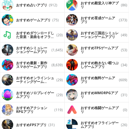
おすすめ殿堂入り神アプ
おすすめ占いアプリ
(912)
(86)
リ
おすすめ育成ゲームア
おすすめゲームアプリ
(75)
(373)
プリ
おすすめダウンロードし
おすすめ三国志シミュレ
(20)
(49)
た音楽・楽曲をオフライ
ーションゲームアプリ
ンで再生するアプリ
おすすめシミュレー
おすすめTPSゲームアプ
(1,645)
(53)
ションゲームアプリ
リ
おすすめ最新・新作
おすすめ飽きない暇つぶ
(8,639)
(34)
スマホゲームアプリ
しゲームアプリ
おすすめオンラインシュ
おすすめ無料ゲームア
(29)
(609)
ーティングゲーム
プリ
（FPS・TPS）アプリ
おすすめソロプレイゲー
おすすめ MMORPGアプ
(29)
(31)
ムアプリ
リ
おすすめアクション
おすすめ格闘ゲームアプ
(119)
(0)
RPGアプリ
リ
おすすめオフラインゲー
おすすめFPSアプリ
(31)
(26)
ムアプリ