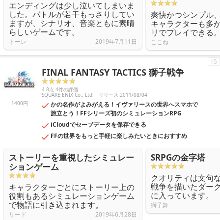
エンディングは少し泣いてしまいま
した。バトルが若干もっさりしてい
爽快かつシンプル
ますが、シナリオ、音楽ともに素晴
キャラクターも多か
らしいゲームです。
リでプレイできる
トーレ
2019年7月11日
ここね
15
FINAL FANTASY TACTICS 獅子戦争
4.8点 4件の評価
SQUARE ENIX Co., Ltd.
リリース 2011/08/04
1400円
かの名作がよみがえる！イヴァリースの世界へスマホで
旅立とう！FFシリーズ初のシミュレーションRPG
iCloudでセーブデータを保存できる
FFの世界をもっと手軽に楽しみたいときにおすすめ
ストーリーを重視したシミュレー
SRPGの金字塔
ションゲーム
クオリティは文句
戦争を描いたダー
キャラクターごとにストーリー上の
に入っています。
役割もあるシミュレーションゲーム
で物語に引き込まれます。
獅子舞
リード
2019年6月28日