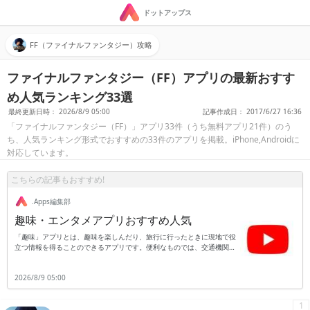
ドットアップス
FF（ファイナルファンタジー）攻略
ファイナルファンタジー（FF）アプリの最新おすす
め人気ランキング33選
最終更新日時： 2026/8/9 05:00
記事作成日： 2017/6/27 16:36
「ファイナルファンタジー（FF）」アプリ33件（うち無料アプリ21件）のう
ち、人気ランキング形式でおすすめの33件のアプリを掲載。iPhone,Androidに
対応しています。
こちらの記事もおすすめ!
.Apps編集部
趣味・エンタメアプリおすすめ人気
「趣味」アプリとは、趣味を楽しんだり、旅行に行ったときに現地で役
立つ情報を得ることのできるアプリです。便利なものでは、交通機関の
乗り換え案内です。出発地と到着地、時刻を入れると出発前に乗り換え
の際にはどの乗り場から何番のホームに行けば良いかなど、乗り換えの
2026/8/9 05:00
方法を具体的に知ることができます。さらに、語学の勉強や海外旅行に
役立つのが翻訳アプリです。日本語を入力すると翻訳したい国の言葉に
翻訳をしてくれます。また、反対に英語のように外国語から日本語へ翻
1
訳することも可能です。旅行など知らない場所へ行くと、交通手段がス