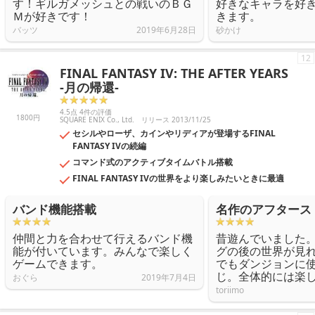
す！ギルガメッシュとの戦いのＢＧ
好きなキャラを好
Ｍが好きです！
きます。
バッツ
2019年6月28日
砂かけ
12
FINAL FANTASY IV: THE AFTER YEARS
-月の帰還-
4.5点 4件の評価
1800円
SQUARE ENIX Co., Ltd.
リリース 2013/11/25
セシルやローザ、カインやリディアが登場するFINAL
FANTASY IVの続編
コマンド式のアクティブタイムバトル搭載
FINAL FANTASY IVの世界をより楽しみたいときに最適
バンド機能搭載
名作のアフタース
仲間と力を合わせて行えるバンド機
昔遊んでいました
能が付いています。みんなで楽しく
グの後の世界が見
ゲームできます。
でもダンジョンに
じ。全体的には楽
おぐら
2019年7月4日
toriimo