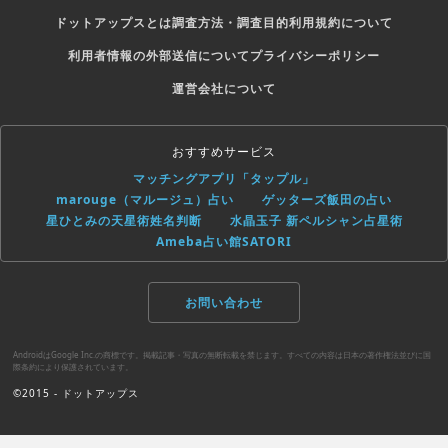
ドットアップスとは
調査方法・調査目的
利用規約について
利用者情報の外部送信について
プライバシーポリシー
運営会社について
おすすめサービス
マッチングアプリ「タップル」
marouge（マルージュ）占い
ゲッターズ飯田の占い
星ひとみの天星術姓名判断
水晶玉子 新ペルシャン占星術
Ameba占い館SATORI
お問い合わせ
AndroidはGoogle Inc.の商標です。掲載記事・写真の無断転載を禁じます。すべての内容は日本の著作権法並びに国
際条約により保護されています。
©2015 - ドットアップス