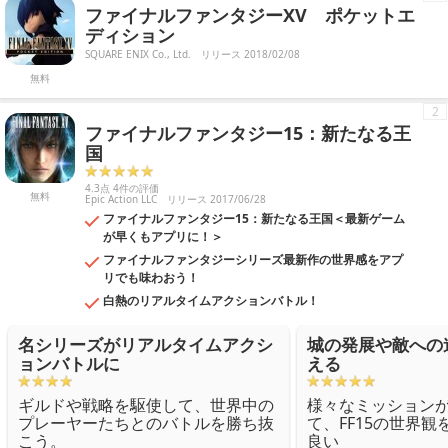
ファイナルファンタジーXV ポケットエ
ムーズだと安心して旅行を続けることができます。趣味でお出かけが多
い人にもおすすめです。
ディション
SQUARE ENIX Co., Ltd.
リリース 2018/02/08
無料
2
ファイナルファンタジー15：新たなる王
国
4.3点 4件の評価
無料
Epic Action LLC
リリース 2017/06/28
ファイナルファンタジー15：新たなる王国＜最新ゲーム
が早くもアプリに！＞
ファイナルファンタジーシリーズ最新作の世界感をアプ
リでも味わおう！
白熱のリアルタイムアクションバトル！
名シリーズがリアルタイムアクシ
城の発展や敵への
ョンバトルに
える
ギルドや戦略を駆使して、世界中の
様々なミッション
プレーヤーたちとのバトルを勝ち抜
て、FF15の世界
こう。
良い