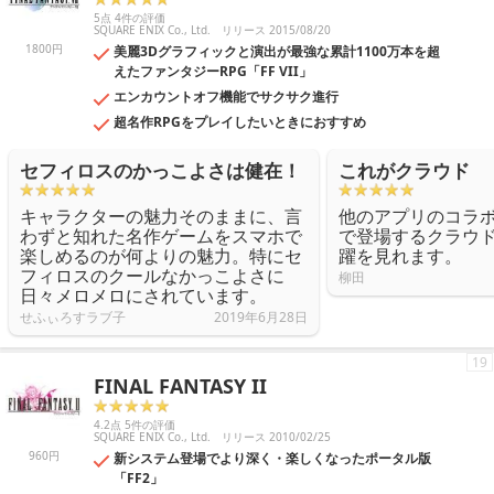
5点 4件の評価
SQUARE ENIX Co., Ltd.
リリース 2015/08/20
1800円
美麗3Dグラフィックと演出が最強な累計1100万本を超
えたファンタジーRPG「FF VII」
エンカウントオフ機能でサクサク進行
超名作RPGをプレイしたいときにおすすめ
セフィロスのかっこよさは健在！
これがクラウド
キャラクターの魅力そのままに、言
他のアプリのコラ
わずと知れた名作ゲームをスマホで
で登場するクラウ
楽しめるのが何よりの魅力。特にセ
躍を見れます。
フィロスのクールなかっこよさに
柳田
日々メロメロにされています。
せふぃろすラブ子
2019年6月28日
19
FINAL FANTASY II
4.2点 5件の評価
SQUARE ENIX Co., Ltd.
リリース 2010/02/25
960円
新システム登場でより深く・楽しくなったポータル版
「FF2」