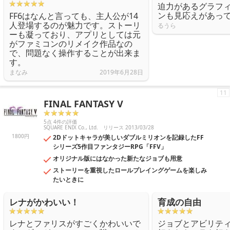
迫力があるグラフ
ンも見応えがあっ
FF6はなんと言っても、主人公が14
人登場するのが魅力です。ストーリ
るうら
ーも凝っており、アプリとしては元
がファミコンのリメイク作品なの
で、問題なく操作することが出来ま
す。
まなみ
2019年6月28日
11
FINAL FANTASY V
5点 4件の評価
SQUARE ENIX Co., Ltd.
リリース 2013/03/28
1800円
2Dドットキャラが美しいダブルミリオンを記録したFF
シリーズ5作目ファンタジーRPG「FFV」
オリジナル版にはなかった新たなジョブも用意
ストーリーを重視したロールプレイングゲームを楽しみ
たいときに
レナがかわいい！
育成の自由
レナとファリスがすごくかわいいで
ジョブとアビリテ