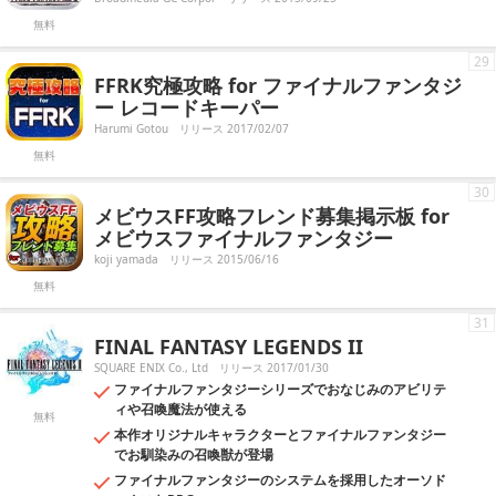
無料
29
FFRK究極攻略 for ファイナルファンタジ
ー レコードキーパー
Harumi Gotou
リリース 2017/02/07
無料
30
メビウスFF攻略フレンド募集掲示板 for
メビウスファイナルファンタジー
koji yamada
リリース 2015/06/16
無料
31
FINAL FANTASY LEGENDS II
SQUARE ENIX Co., Ltd
リリース 2017/01/30
ファイナルファンタジーシリーズでおなじみのアビリテ
ィや召喚魔法が使える
無料
本作オリジナルキャラクターとファイナルファンタジー
でお馴染みの召喚獣が登場
ファイナルファンタジーのシステムを採用したオーソド