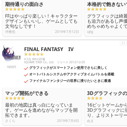
期待通りの面白さ
本格的で飽きない
FFはやっぱり楽しい！キャラクター
グラフィックは綺
デザインもいいし、ゲームとしても
も迫力があるし声
文句なしです！
めちゃめちゃよく
沖雅也
2019年7月12日
ujtg
21
FINAL FANTASY IV
4.5点 4件の評価
SQUARE ENIX Co., Ltd.
リリース 2012/12/20
1800円
グラフィックがスマートフォン使用でさらに美しく
オートバトルシステムやアクティブタイムバトルを搭載
ファイナルファンタジーの世界に浸りたいときに最適
マップ開拓ができる
3Dグラフィックの
最初の地図は真っ白になっていま
16ビットゲームか
す。ゲームを進めながらマップを開
3Dグラフィックに
拓できます。
り、よりストーリ
さくら
2019年7月4日
ぬま