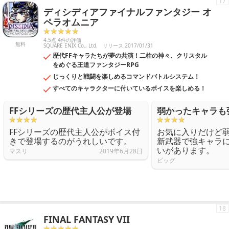
17
ディシディアファイナルファンタジー オ
ペラオムニア
4.5点 4件の評価
無料
SQUARE ENIX Co., Ltd.
リリース 2017/01/31
歴代FFキャラたちが夢の共演！二柱の神々、クリスタル
をめぐる王道ファンタジーRPG
じっくりと戦闘を楽しめるコマンドバトルシステム！
すべてのキャラクターに付いているボイスを楽しめる！
FFシリーズの歴代主人公が登場
弱かったキャラも
FFシリーズの歴代主人公がボイス付
お気に入りだけど
きで登場するのがうれしいです。
新武器で強キャラ
いがあります。
マスリ
2019年6月28日
ビッグ
18
FINAL FANTASY VII