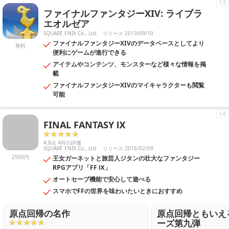
13
ファイナルファンタジーXIV: ライブラ
エオルゼア
SQUARE ENIX Co., Ltd.
リリース 2013/09/10
ファイナルファンタジーXIVのデータベースとしてより
無料
便利にゲームが進行できる
アイテムやコンテンツ、モンスターなど様々な情報を掲
載
ファイナルファンタジーXIVのマイキャラクターも閲覧
可能
14
FINAL FANTASY Ⅸ
4.8点 4件の評価
SQUARE ENIX Co., Ltd.
リリース 2016/02/09
2500円
王女ガーネットと旅芸人ジタンの壮大なファンタジー
RPGアプリ「FF Ⅸ」
オートセーブ機能で安心して遊べる
スマホでFFの世界を味わいたいときにおすすめ
原点回帰の名作
原点回帰ともいえ
ーズ第九弾