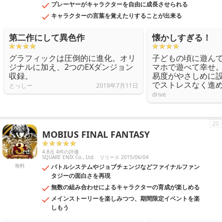
プレーヤーがキャラクターを自由に成長させられる
キャラクターの言葉を覚えたりすることが出来る
第二作にして異色作
懐かしすぎる！
グラフィックは圧倒的に進化。オリ
子どもの頃に遊ん
ジナルに加え、2つのEXダンジョン
マホで遊べて幸せ
収録。
易度がやさしめに
でストレスなく進
とっしー
2019年7月11日
drive
20
MOBIUS FINAL FANTASY
4.8点 4件の評価
SQUARE ENIX Co., Ltd.
リリース 2015/06/04
無料
バトルシステムやジョブチェンジなどファイナルファン
タジーの面白さを再現
無数の組み合わせによるキャラクターの育成が楽しめる
メインストーリーを楽しみつつ、期間限定イベントを楽
しもう