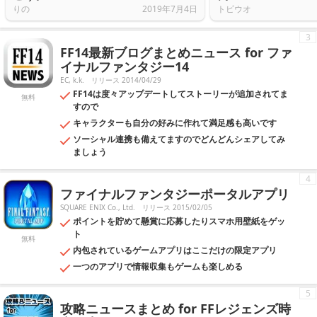
りの
2019年7月4日
トビウオ
3
FF14最新ブログまとめニュース for ファ
イナルファンタジー14
EC, k.k.
リリース 2014/04/29
FF14は度々アップデートしてストーリーが追加されてま
無料
すので
キャラクターも自分の好みに作れて満足感も高いです
ソーシャル連携も備えてますのでどんどんシェアしてみ
ましょう
4
ファイナルファンタジーポータルアプリ
SQUARE ENIX Co., Ltd.
リリース 2015/02/05
ポイントを貯めて懸賞に応募したりスマホ用壁紙をゲッ
ト
無料
内包されているゲームアプリはここだけの限定アプリ
一つのアプリで情報収集もゲームも楽しめる
5
攻略ニュースまとめ for FFレジェンズ時