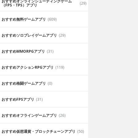
おすすめオンラインシューティングゲーム
(29)
（FPS・TPS）アプリ
おすすめ無料ゲームアプリ
(609)
おすすめソロプレイゲームアプリ
(29)
アンケート大好きな私にピッタリ
もいいかも。アン
そもそもアンケートとかに答えるのが大
おすすめ MMORPGアプリ
(31)
うならまず間違い
上ポイントがもらえるならやらない理由
おすすめアクションRPGアプリ
(119)
おすすめ格闘ゲームアプリ
(0)
おすすめFPSアプリ
(31)
おすすめオフラインゲームアプリ
(26)
できて便利
日々練習
おすすめ仮想通貨・ブロックチェーンアプリ
(50)
取引が貧弱と感じな
いきなり本番はリスキー過ぎるって！毎