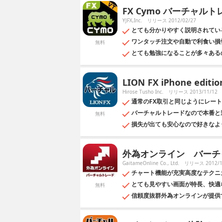
FX Cymo バーチャルト
YJFX,Inc.
リリース 2012/02/27
とても分かりやすく説明されてい
ワンタッチ注文や自動で利食い損
無料
とても勉強になることが多々ある
LION FX iPhone edi
Hirose Tusho Inc.
リリース 2013/11/12
通常のFX取引と同じようにレー
バーチャルトレードなので本番と
無料
損失が出ても安心なので好きなよ
外為オンライン バーチ
GaitameOnline Co., Ltd.
リリース 2012/1
チャート機能が充実高度なテクニ
とても見やすい画面が特長、快適
無料
信頼度抜群外為オンラインが提供