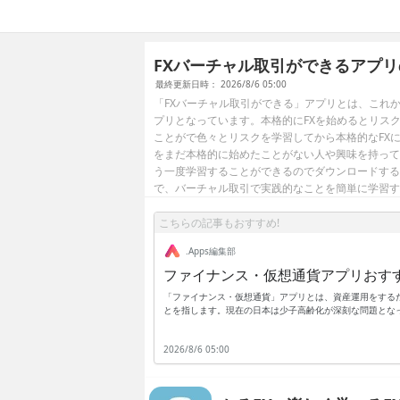
FXバーチャル取引ができるアプリ
最終更新日時： 2026/8/6 05:00
「FXバーチャル取引ができる」アプリとは、これか
プリとなっています。本格的にFXを始めるとリス
ことがで色々とリスクを学習してから本格的なFX
をまだ本格的に始めたことがない人や興味を持って
う一度学習することができるのでダウンロードする
で、バーチャル取引で実践的なことを簡単に学習す
こちらの記事もおすすめ!
.Apps編集部
ファイナンス・仮想通貨アプリおす
「ファイナンス・仮想通貨」アプリとは、資産運用をする
とを指します。現在の日本は少子高齢化が深刻な問題とな
段々と減少してきています。したがって老後の生活資金を
ればならない時代に突入しているのです。このことからも
2026/8/6 05:00
とは、これからの時代を生きる人にとって欠かせないもの
用も増えてきており、それらすべてを自力で習得するのは
貨アプリをひとつ持っているだけで、最新の金融知識を知