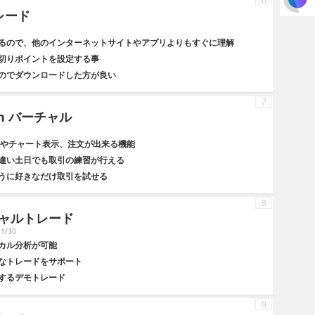
6
レード
るので、他のインターネットサイトやアプリよりもすぐに理解
切りポイントを設定する事
のでダウンロードした方が良い
7
tion バーチャル
トやチャート表示、注文が出来る機能
違い土日でも取引の練習が行える
うに好きなだけ取引を試せる
8
ャルトレード
1/30
カル分析が可能
なトレードをサポート
するデモトレード
9