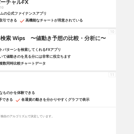
ーチャルFX
10
コムの公式ファイナンスアプリ
取引できる
高機能なチャートが用意されている
10
検索 Wips 〜値動き予想の比較・分析に〜
トパターンを検索してくれるFXアプリ
いて値動きのを見る分には非常に役立ちます
複数同時比較チャートデータ
11
なものかを体験できる
手できる
各通貨の動きを分かりやすくグラフで表示
。
し独自のアルゴリズムで決定しています。