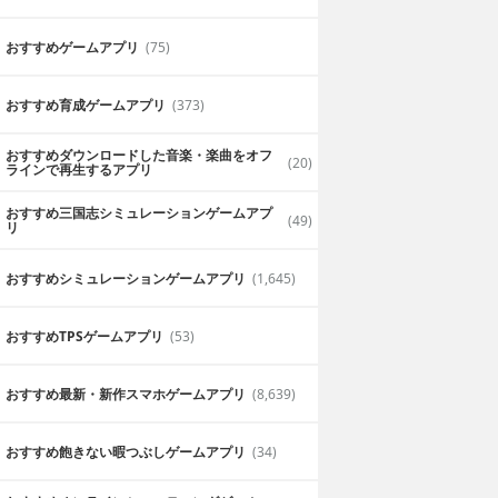
おすすめゲームアプリ
(75)
おすすめ育成ゲームアプリ
(373)
おすすめダウンロードした音楽・楽曲をオフ
(20)
ラインで再生するアプリ
さくっとFXを学べる
おすすめ三国志シミュレーションゲームアプ
(49)
リ
X初心者も手軽に
アプリをダウンロードするだけでFXを
ンガで学ぶFXも分かりやすいです。
おすすめシミュレーションゲームアプリ
(1,645)
2019年6月18日
甘露
おすすめTPSゲームアプリ
(53)
おすすめ最新・新作スマホゲームアプリ
(8,639)
おすすめ飽きない暇つぶしゲームアプリ
(34)