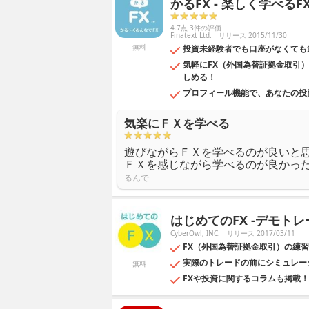
かるFX - 楽しく学べるF
4.7点 3件の評価
Finatext Ltd.
リリース 2015/11/30
無料
投資未経験者でも口座がなくても
気軽にFX（外国為替証拠金取引
しめる！
プロフィール機能で、あなたの投
気楽にＦＸを学べる
遊びながらＦＸを学べるのが良いと
ＦＸを感じながら学べるのが良かっ
るんで
はじめてのFX -デモト
CyberOwl, INC.
リリース 2017/03/11
FX（外国為替証拠金取引）の練
実際のトレードの前にシミュレー
無料
FXや投資に関するコラムも掲載