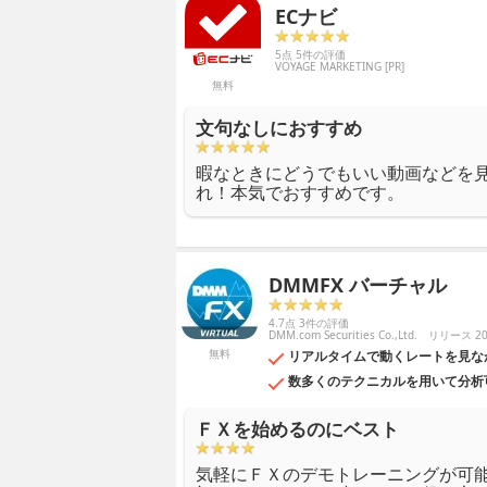
ECナビ
5点 5件の評価
VOYAGE MARKETING [PR]
無料
文句なしにおすすめ
暇なときにどうでもいい動画などを
れ！本気でおすすめです。
DMMFX バーチャル
4.7点 3件の評価
DMM.com Securities Co.,Ltd.
リリース 201
無料
リアルタイムで動くレートを見な
数多くのテクニカルを用いて分析
ＦＸを始めるのにベスト
気軽にＦＸのデモトレーニングが可