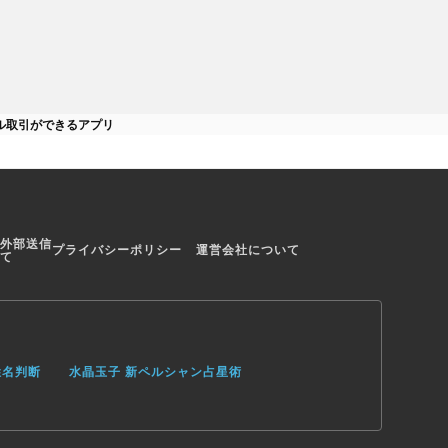
めたい方にオスス
しくリアルな取引を
料アプリ「 DMMF
チャル」
ル取引ができるアプリ
外部送信
プライバシーポリシー
運営会社について
て
姓名判断
水晶玉子 新ペルシャン占星術