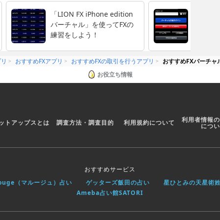
「LION FX iPhone edition
FXを始
バーチャル」を使ってFXの
メ！楽
練習をしよう！
学べる無
X バー
プリ
おすすめFXアプリ
おすすめFXの取引を行うアプリ
おすすめFXバーチャ
お役立ち情報
利用者情報の
ットアップスとは
調査方法・調査目的
利用規約について
につい
おすすめサービス
rouge（マルージュ）占い
ゲッターズ飯田の占い
星ひとみの天星術
Ameba占い館SATORI