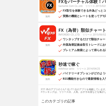
FXをバーチャル体験！バ
Gaitame.Com Co.,Ltd.
リリース 2015/02/
FX取引を体験できる外為どっと
実際の機能とレートを使ってデモ
無料
FX（為替）類似チャート
INFORDIO CO.,LTD.
リリース 2015/06/02
ワンタップするだけで類似チャー
外国為替証拠金取引トレードにお
無料
プレミアム検索によって得られる
秒速で稼ぐ
mikihisa saito
リリース 2014/04/25
バイナリーオプションがどのよう
RSS機能付きなので最新情報を入
無料
※11 件のアプリのうち1 位~11 位のアプリを掲載しています
※ランキングは、リリース日、人気、おすすめ度などを集計
このカテゴリの記事