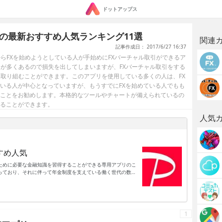
ドットアップス
の最新おすすめ人気ランキング11選
関連
記事作成日： 2017/6/27 16:37
らFXを始めようとしている人が手始めにFXバーチャル取引ができるア
クが多くあるので損失を出してしまいますが、FXバーチャル取引をする
に取り組むことができます。このアプリを使用している多くの人は、FX
いる人が中心となっていますが、もうすでにFXを始めている人でもも
ことをお勧めします。本格的なツールやチャートが備えられているの
ることができます。
人気
すめ人気
ために必要な金融知識を習得することができる専用アプリのこ
っており、それに伴って年金制度を支えている働く世代の数も
国の年金制度だけに頼ることができず、自分自身で準備しなか
ファイナンス・資産運用・仮想通貨に関する知識を習得するこ
となっています。現在は仮想通貨をはじめとした新しい資産運
困難です。そんなときにファイナンシャル・資産運用・仮想通
ることができます。
1