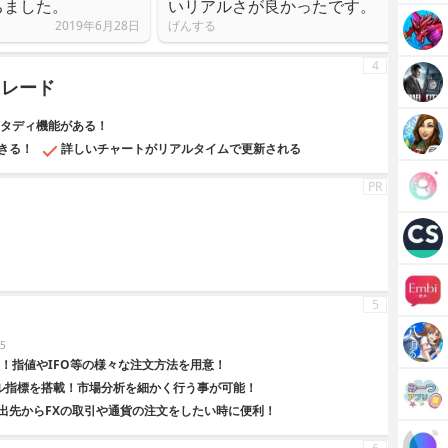
ちました。
いリアルさが良かったです。
2019年6月28日
げんする
4
トレード
スタディ機能がある！
きる！
詳しいチャートがリアルタイムで更新される
PR
5
5
！指値やIFO等の様々な注文方法を用意！
カル指標を搭載！市場分析を細かく行う事が可能！
出先からFXの取引や通貨の注文をしたい時に便利！