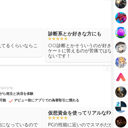
診断系とか好きな方にも
見てるくらいならこ
○○診断とかそういうのが好きな人に
ケートに答えるのが苦痛ではないとい
ないです！
3
6/12/16
がら発注と決済を体験
可能
デビュー前にアプリでの為替取引に慣れる
仮想資金を使ってリアルなFX体験が
能になっているので
PCの性能に近いのでスマホだからFX