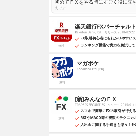
初めてＦＸをやる時にすごく役に立
えでぶ
楽天銀行FXバーチャル
Rakuten Bank, ltd.
リリース 2018/02/22
FX取引初心者にもわかりやすい
ランキング機能で実力を腕試しで
無料
マガポケ
Kodansha Ltd. [PR]
無料
[新]みんなのＦＸ
TRADERS SECURITIES
リリース 2015/01/1
スマホで簡単にFXの取引が行える
RSIやMACD等の複数のテクニ
無料
入出金に関する手続きも楽々！外