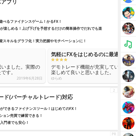
Xアプリ
遊べるファイナンスゲーム！かるFX！
）が楽しめる！上げ下げを予想するだけの簡単操作でだれでも楽
資スキルをグラフ化！実力把握やモチベーションに！
気軽にFXをはじめるのに最適
思いました。実際の
デモトレード機能が充実しているのでF
たです。
楽しめて良いと思いました。
2019年6月28日
ゆらめ
2
レード(バーチャルトレード)対応
習ができるファイナンスツール！はじめてのFX！
ション売買で練習できる！
！入門者でも安心！
PR