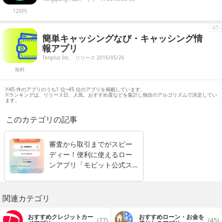
120円
45
簡単キャッシングなび・キャッシング情
報アプリ
Tenplus Inc.
リリース 2016/05/26
無料
※45 件のアプリのうち1 位~45 位のアプリを掲載しています。
※ランキングは、リリース日、人気、おすすめ度などを集計し独自のアルゴリズムで決定してい
ます。
このカテゴリの記事
審査から取引までがスピー
ディー！便利に使えるロー
ンアプリ「モビット公式ス
マホアプリ」
関連カテゴリ
おすすめクレジットカー
おすすめローン・お金を
(77)
(45)