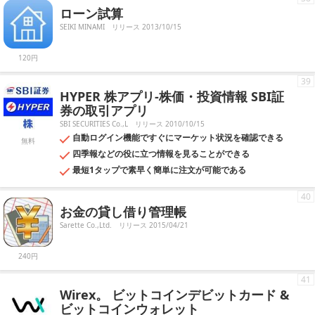
ローン試算
SEIKI MINAMI
リリース 2013/10/15
120円
39
HYPER 株アプリ-株価・投資情報 SBI証
券の取引アプリ
SBI SECURITIES Co.,L
リリース 2010/10/15
自動ログイン機能ですぐにマーケット状況を確認できる
無料
四季報などの役に立つ情報を見ることができる
最短1タップで素早く簡単に注文が可能である
40
お金の貸し借り管理帳
Sarette Co.,Ltd.
リリース 2015/04/21
240円
41
Wirex。 ビットコインデビットカード &
ビットコインウォレット