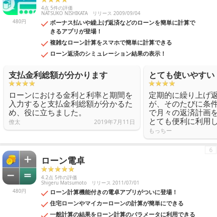
4点 5件の評価
NATSUKO NISHIKATA
リリース 2009/09/04
480円
ボーナス払いや繰上げ返済などのローンを簡単に計算で
きるアプリが登場！
複雑なローン計算をスマホで簡単に計算できる
ローン返済のシミュレーション結果の表示！
支払金利総額が分かります
とても使いやすい
ローンにおける金利と利率と期間を
定期的に繰り上げ
入力すると支払金利総額が分かるた
が、そのたびに条
め、役に立ちました。
で月々の返済計画
とても便利に利用
僚太
2019年7月11日
もっちー
6
ローン電卓
4.2点 5件の評価
Shigeru Matsumoto
リリース 2011/07/01
480円
ローン計算機能付きの電卓アプリがついに登場！
住宅ローンやマイカーローンの計算が簡単にできる
一般計算の結果をローン計算のパラメータに利用できる