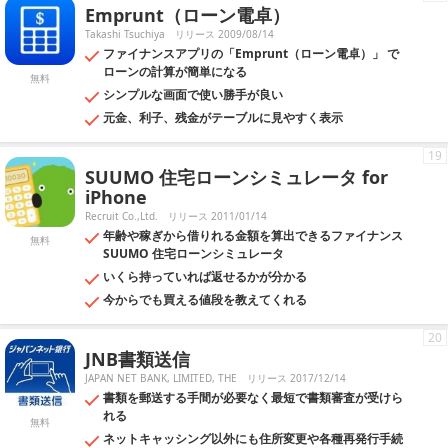
Emprunt（ローン電卓）
Takashi Tsuchiya
リリース 2009/08/14
ファイナンスアプリの「Emprunt（ローン電卓）」 で
ローンの計算が簡単になる
無料
シンプルな画面で使い勝手が良い
元金、利子、残金がテーブルに見やすく表示
19
SUUMO 住宅ローンシミュレータ for
iPhone
Recruit Co.,Ltd.
リリース 2011/01/14
年齢や稼ぎから借りれる金額を算出できるファイナンス
無料
SUUMO 住宅ローンシミュレータ
いくら持っていれば返せるかが分かる
今からでも買える値段を教えてくれる
20
JNB書類送信
JAPAN NET BANK, LIMITED, THE
リリース 2017/12/14
書類を郵送する手間が必要なく最短で書類審査が受けら
れる
無料
ネットキャッシング以外にも住所変更や各種再発行手続