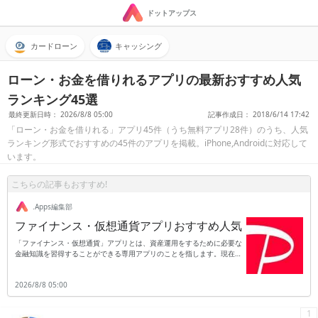
ドットアップス
カードローン
キャッシング
ローン・お金を借りれるアプリの最新おすすめ人気
ランキング45選
最終更新日時： 2026/8/8 05:00
記事作成日： 2018/6/14 17:42
「ローン・お金を借りれる」アプリ45件（うち無料アプリ28件）のうち、人気
ランキング形式でおすすめの45件のアプリを掲載。iPhone,Androidに対応して
います。
こちらの記事もおすすめ!
.Apps編集部
ファイナンス・仮想通貨アプリおすすめ人気
「ファイナンス・仮想通貨」アプリとは、資産運用をするために必要な
金融知識を習得することができる専用アプリのことを指します。現在の
日本は少子高齢化が深刻な問題となっており、それに伴って年金制度を
支えている働く世代の数も段々と減少してきています。したがって老後
2026/8/8 05:00
の生活資金を国の年金制度だけに頼ることができず、自分自身で準備し
なかればならない時代に突入しているのです。このことからもファイナ
ンス・資産運用・仮想通貨に関する知識を習得することは、これからの
1
時代を生きる人にとって欠かせないものとなっています。現在は仮想通