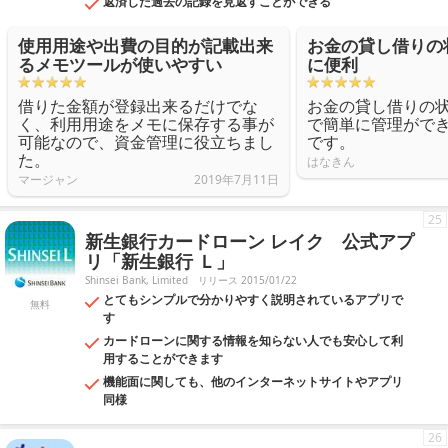
返済した過去の記録を見返すことができる
使用用途や出費の目的が記載出来
お金の貸し借りの
るメモツールが使いやすい
に便利
借りた金額が登録出来るだけでな
お金の貸し借りの
く、利用用途をメモに保存する事が
で簡単に管理がで
可能なので、資金管理に役立ちまし
です。
た。
はなきん
マージャン
2019年7月11日
25
新生銀行カードローン レイク 公式アプ
リ「新生銀行 Ｌ」
Shinsei Bank, Limited
リリース 2015/01/22
とてもシンプルで分かりやすく説明されているアプリで
無料
す
カードローンに関する情報を知らない人でも安心して利
用することができます
機能面に関しても、他のインターネットサイトやアプリ
同様
26