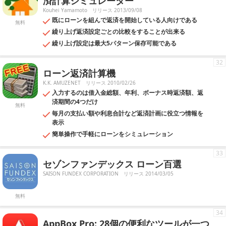
済計算シミュレーター
Kouhei Yamamoto
リリース 2013/09/08
既にローンを組んで返済を開始している人向けである
無料
繰り上げ返済設定ごとの比較をすることが出来る
繰り上げ設定は最大5パターン保存可能である
32
ローン返済計算機
K.K. AMUZENET
リリース 2010/02/26
入力するのは借入金総額、年利、ボーナス時返済額、返
済期間の4つだけ
無料
毎月の支払い額や利息合計など返済計画に役立つ情報を
表示
簡単操作で手軽にローンをシミュレーション
33
セゾンファンデックス ローン百選
SAISON FUNDEX CORPORATION
リリース 2014/03/05
無料
34
AppBox Pro: 28個の便利なツールが一つ