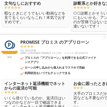
文句なしにおすすめ
診断系とか好きな
暇なときにどうでもいい動画などを
○○診断とかそう
見てるくらいならこれ！本気でおす
にもいいかも。ア
すめです。
のが苦痛ではない
違いないです！
3
PROMISE プロミス のアプリローン
4点 3件の評価
SMBC CONSUMER FINANCE CO.,LTD.
リリース 2013/03/10
無料
プロミスの「アプリローン」を利用できる公式ファイナ
ンスアプリ
ローンの申し込みから借入れまでスマホで完結
利用状況をいつでもチェックできる
インターネット返済機能でネット
お金に困ったとき
からの返済が可能
大手のプロミスだ
店なども不要なの
いくら借りているのか、返済日はい
す。
つなのかなどが一目で確認できま
す。インターネット返済機能を使え
陽太