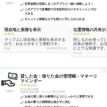
600円
世界規模の宝探しをこのアプリと一緒に体験しよう！
このアプリで多機能で日本語対応のジオキャッシングが
できる
キャッシュ情報をログを頼りに手に入れられる
現在地と座標を表示
位置情報の共有が
マップ上に現在地と座標を表示する
同じものを使って
ので、わかりやすくて便利です。
共有が便利で、お
にとても快適です
馬場
2019年7月12日
らくほ
24
貸した金・借りた金の管理帳 - マネーリ
マインダー
4.5点 6件の評価
240円
Hajime Fujimoto
リリース 2017/07/03
お金の貸し借りを帳簿のようにしっかりと管理できる
お金の事で人間関係を崩さずに済む