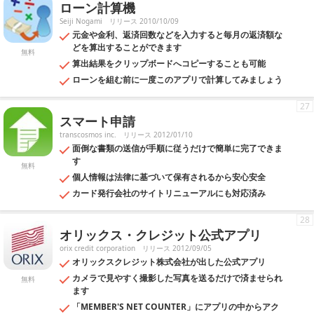
ローン計算機
Seiji Nogami
リリース 2010/10/09
元金や金利、返済回数などを入力すると毎月の返済額な
どを算出することができます
無料
算出結果をクリップボードへコピーすることも可能
ローンを組む前に一度このアプリで計算してみましょう
27
スマート申請
transcosmos inc.
リリース 2012/01/10
面倒な書類の送信が手順に従うだけで簡単に完了できま
す
無料
個人情報は法律に基づいて保有されるから安心安全
カード発行会社のサイトリニューアルにも対応済み
28
オリックス・クレジット公式アプリ
orix credit corporation
リリース 2012/09/05
オリックスクレジット株式会社が出した公式アプリ
カメラで見やすく撮影した写真を送るだけで済ませられ
無料
ます
「MEMBER'S NET COUNTER」にアプリの中からアク