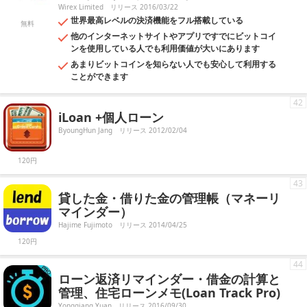
Wirex Limited
リリース 2016/03/22
世界最高レベルの決済機能をフル搭載している
無料
他のインターネットサイトやアプリですでにビットコイ
ンを使用している人でも利用価値が大いにあります
あまりビットコインを知らない人でも安心して利用する
ことができます
42
iLoan +個人ローン
ByoungHun Jang
リリース 2012/02/04
120円
43
貸した金・借りた金の管理帳（マネーリ
マインダー）
Hajime Fujimoto
リリース 2014/04/25
120円
44
ローン返済リマインダー・借金の計算と
管理、住宅ローンメモ(Loan Track Pro)
Yongqiang Yuan
リリース 2016/09/30