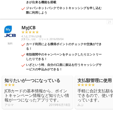
きが出来る機能を搭載
ジャパンネットバンクでネットキャッシングを申し込む
際に利用しよう
21
MyJCB
4.1点 27件の評価
JCB Co., Ltd.
リリース 2016/09/04
無料
カード利用による獲得ポイントのチェックや交換ができ
る！
有効期間中のキャンペーンをチェックしたりエントリー
したりできる！
いざという時、自分の口座に振込を行うキャッシングサ
ービスの申込みができる！
知りたいが一つになっている
支払額管理に使用
JCBカードの基本情報から、ポイン
手軽に合計支払額
トキャンペーン情報など知りたい情
できるので、使い
報が一つになったアプリです。
っています。
アロマ
2019年6月18日
みぷ