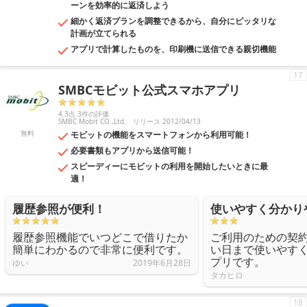
ーンを効率的に返済しよう
細かく返済プランを調整できるから、自分にピッタリな
計画が立てられる
アプリで計算したものを、印刷機に送信できる親切機能
17
SMBCモビット公式スマホアプリ
4.3点 3件の評価
SMBC Mobit CO.,Ltd.
リリース 2012/04/13
無料
モビットの機能をスマートフォンから利用可能！
必要書類もアプリから送信可能！
スピーディーにモビットの利用を開始したいときに最
適！
履歴参照が便利！
使いやすく分かり
履歴参照機能でいつどこで借りたか
ご利用のための契
簡単にわかるので非常に便利です。
い日まで使いやす
プリです。
ゆい
2019年6月28日
タカヒロ
18