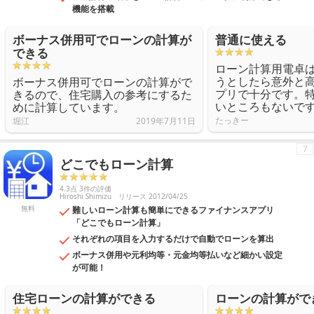
機能を搭載
ボーナス併用可でローンの計算が
普通に使える
できる
ローン計算用電卓
うとしたら意外と
ボーナス併用可でローンの計算がで
プリで十分です。
きるので、住宅購入の参考にするた
いところもないで
めに計算しています。
たっきー
堀江
2019年7月11日
7
どこでもローン計算
4.3点 3件の評価
Hiroshi Shimizu
リリース 2012/04/25
無料
難しいローン計算も簡単にできるファイナンスアプリ
「どこでもローン計算」
それぞれの項目を入力するだけで自動でローンを算出
ボーナス併用や元利均等・元金均等払いなど細かい設定
が可能！
住宅ローンの計算ができる
ローンの計算がで