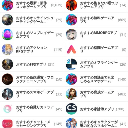
おすすめ最新・新作
おすすめ飽きない暇つぶ
(8,639)
(34)
スマホゲームアプリ
しゲームアプリ
おすすめオンラインシュ
おすすめ無料ゲームア
(29)
(609)
ーティングゲーム
プリ
（FPS・TPS）アプリ
おすすめソロプレイゲー
おすすめ MMORPGアプ
(29)
(31)
ムアプリ
リ
おすすめアクション
おすすめ格闘ゲームアプ
(119)
(0)
RPGアプリ
リ
おすすめオフラインゲー
おすすめFPSアプリ
(31)
(26)
ムアプリ
おすすめ仮想通貨・ブロ
おすすめ無課金でも楽
(50)
(149)
ックチェーンアプリ
しめるスマホゲームア
プリ
おすすめスマホゲーアプ
おすすめ育成ゲームア
(33)
(483)
リ
プリ
おすすめ自撮りカメラア
(45)
おすすめ家計簿アプリ
(288)
プリ
おすすめチャット・メ
おすすめキャラクターが
(145)
(41)
ッセージングアプリ
魅力的なスマホゲームア