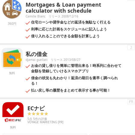
Mortgages & Loan payment
貨をはじめとした新しい資産運用も増えてきており、それらすべてを自
力で習得するのは困難です。そんなときにファイナンシャル・資産運
calculator with schedule
用・仮想通貨アプリをひとつ持っているだけで、最新の金融知識を知る
Camille Blanc
リリース 2008/12/16
ことができます。
住宅ローンや奨学金などの返済を無駄なく行える
360円
利率に応じた計画をスケジュールに記入しよう
借り入れることのできる金額を計算しよう
2
私の借金
djamal guellati
リリース 2013/08/27
お金の貸し借りを簡単に管理出来る！時系列に合わせて
金額を登録していけるスマホアプリ
無料
借金の状況も丸わかり！返済の期日を素早く調べられ
る！
払い戻し等の履歴をまとめて表示する事が可能！
PR
ECナビ
5点 5件の評価
VOYAGE MARKETING [PR]
無料