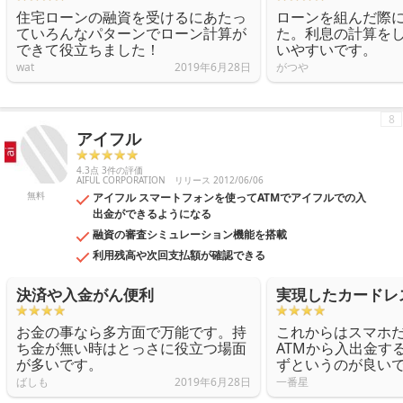
住宅ローンの融資を受けるにあたっ
ローンを組んだ際
ていろんなパターンでローン計算が
た。利息の計算を
できて役立ちました！
いやすいです。
wat
2019年6月28日
がつや
8
アイフル
4.3点 3件の評価
AIFUL CORPORATION
リリース 2012/06/06
無料
アイフル スマートフォンを使ってATMでアイフルでの入
出金ができるようになる
融資の審査シミュレーション機能を搭載
利用残高や次回支払額が確認できる
決済や入金がん便利
実現したカードレ
お金の事なら多方面で万能です。持
これからはスマホ
ち金が無い時はとっさに役立つ場面
ATMから入出金す
が多いです。
ずというのが良い
ばしも
2019年6月28日
一番星