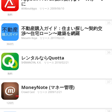
に
AllAboutApps
リリース 2009/06/10
無料
35
不動産購入ガイド：住まい探し〜契約交
渉〜住宅ローン〜建築を網羅
Masami Koya
リリース 2017/02/25
360円
36
レンタルならQuotta
SHIMANOYA, K.K.
リリース 2018/02/21
無料
37
MoneyNote (マネー管理)
Crowd Cast
リリース 2009/12/21
120円
38