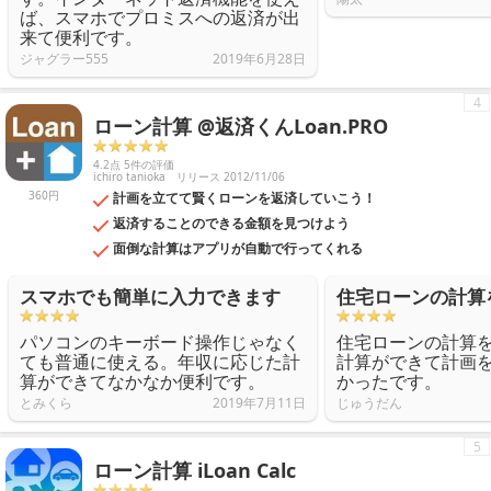
ば、スマホでプロミスへの返済が出
来て便利です。
ジャグラー555
2019年6月28日
4
ローン計算 @返済くんLoan.PRO
4.2点 5件の評価
ichiro tanioka
リリース 2012/11/06
360円
計画を立てて賢くローンを返済していこう！
返済することのできる金額を見つけよう
面倒な計算はアプリが自動で行ってくれる
スマホでも簡単に入力できます
住宅ローンの計算
パソコンのキーボード操作じゃなく
住宅ローンの計算
ても普通に使える。年収に応じた計
計算ができて計画
算ができてなかなか便利です。
かったです。
とみくら
2019年7月11日
じゅうだん
5
ローン計算 iLoan Calc