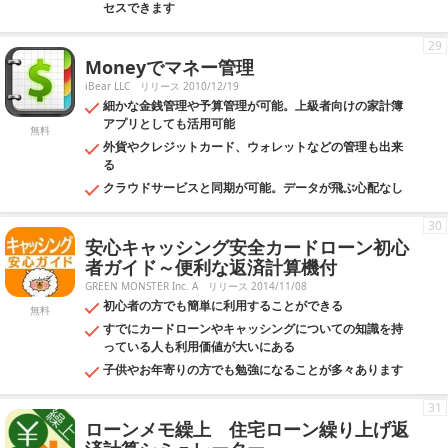
セスできます
29
Moneyでマネー管理
iBear LLC
リリース 2010/12/19
細かな金銭管理や予算管理が可能。上級者向けの家計簿
アプリとしても活用可能
無料
外貨やクレジットカード、ウォレットなどの管理も出来
る
クラウドサービスと同期が可能。データが飛ぶ心配なし
30
安心キャッシング安全カードローン初心
者ガイド～便利な返済計算機付
GREEN MONSTER Inc. A
リリース 2014/11/08
初心者の方でも簡単に利用することができる
無料
すでにカードローンやキャッシングについての知識を持
っている人も利用価値が大いにある
子供やお年寄りの方でも勉強になることが多々あります
31
ローンメモ繰上 住宅ローン繰り上げ返