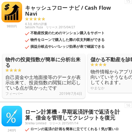
15
キャッシュフロー ナビ / Cash Flow
Navi
4.3点 4件の評価
9800円
Satoshi Yuza
リリース 2015/04/27
不動産投資のためのマンション購入をサポート
物件をローンで購入した際の収支判断ができる
損益分岐点やレバレッジ効果が表で確認できる
物件の投資指数が簡単に分析出来
儲かる不動産を診
る
物件情報からアプ
向いていそうなも
自己資金や土地面接等のデータが表
してくれます。
示出来て、投資指数の閲覧に対応し
ている点が良かったです
やまなか
フィーバー
2019年7月4日
16
ローン計算機 - 早期返済評価で返済を計
算、借金を管理してクレジットを復元
Strelka Limited
リリース 2015/01/14
ローンの返済の計画を簡単に立ててくれる！気が重いロ
240円