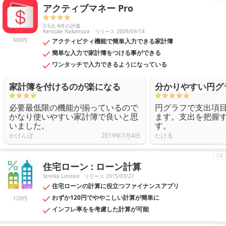
アクティブマネー Pro
3.5点 4件の評価
Kensuke Nakamura
リリース 2009/09/18
600円
アクティビティ機能で簡単入力できる家計簿
簡単な入力で家計簿をつける事ができる
ワンタッチで入力できるようになっている
家計簿を付けるのが楽になる
分かりやすい円グ
必要最低限の機能が揃っているので
円グラフで支出項
かなり使いやすい家計簿で良いと思
ます。支出を把握
いました。
す。
かけんぼ
2019年7月4日
たける
14
住宅ローン : ローン計算
Strelka Limited
リリース 2015/03/27
住宅ローンの計算に役立つファイナンスアプリ
わずか120円でややこしい計算が簡単に
120円
インフレ率をを考慮した計算が可能