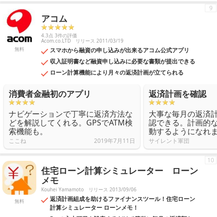
9
アコム
4.3点 3件の評価
Acom.co.LTD
リリース 2011/03/19
無料
スマホから融資の申し込みが出来るアコム公式アプリ
収入証明書など融資申し込みに必要な書類が提出できる
ローン計算機能により月々の返済計画が立てられる
消費者金融初のアプリ
返済計画を確認
ナビゲーションで丁寧に返済方法な
大事な毎月の返済
どを解説してくれる。GPSでATM検
認できる。計画的
索機能も。
動するようになれ
ここね
2019年7月11日
サイレント軍団
10
住宅ローン計算シミュレーター ローン
メモ
Kouhei Yamamoto
リリース 2013/09/06
返済計画組成を助けるファイナンスツール！住宅ローン
無料
計算シミュレーター ローンメモ！