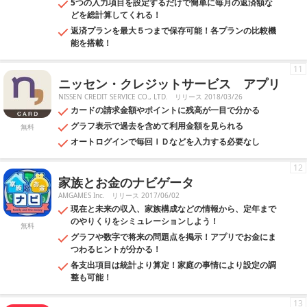
5つの入力項目を設定するだけで簡単に毎月の返済額な
どを総計算してくれる！
返済プランを最大５つまで保存可能！各プランの比較機
能を搭載！
11
ニッセン・クレジットサービス アプリ
NISSEN CREDIT SERVICE CO., LTD.
リリース 2018/03/26
カードの請求金額やポイントに残高が一目で分かる
グラフ表示で過去を含めて利用金額を見られる
無料
オートログインで毎回ＩＤなどを入力する必要なし
12
家族とお金のナビゲータ
AMGAMES Inc.
リリース 2017/06/02
現在と未来の収入、家族構成などの情報から、定年まで
のやりくりをシミュレーションしよう！
無料
グラフや数字で将来の問題点を掲示！アプリでお金にま
つわるヒントが分かる！
各支出項目は統計より算定！家庭の事情により設定の調
整も可能！
13