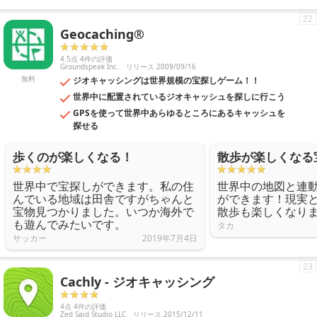
22
Geocaching®
4.5点 4件の評価
Groundspeak Inc.
リリース 2009/09/16
無料
ジオキャッシングは世界規模の宝探しゲーム！！
世界中に配置されているジオキャッシュを探しに行こう
GPSを使って世界中あらゆるところにあるキャッシュを
探せる
歩くのが楽しくなる！
散歩が楽しくなる
世界中で宝探しができます。私の住
世界中の地図と連
んでいる地域は田舎ですがちゃんと
ができます！現実
宝物見つかりました。いつか海外で
散歩も楽しくなり
も遊んでみたいです。
タカ
サッカー
2019年7月4日
23
Cachly - ジオキャッシング
4点 4件の評価
Zed Said Studio LLC
リリース 2015/12/11