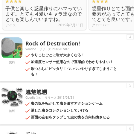
子供と楽しく惑星作りにハマってい
惑星作りとても面
ます。とても可愛いキャラ達なので
要素があってとて
とても楽しんでいますね。
てとても良いです
アイス
2019年7月11日
クローバー
4
Rock of Destruction!
Voodoo
リリース 2018/07/07
やりこむごとに岩が大きくなる！
加速度センサー使用なので直感的でわかりやすい！
無料
暇つぶしにピッタリ！ついついやりすぎてしまうこと
も！
5
魑魅魍魎
Goodia Inc.
リリース 2015/08/31
虫の塊を転がして虫を潰すアクションゲーム
潰した虫をコレクションしていける
無料
画面の左右をタップして虫の塊を方向転換させる
6