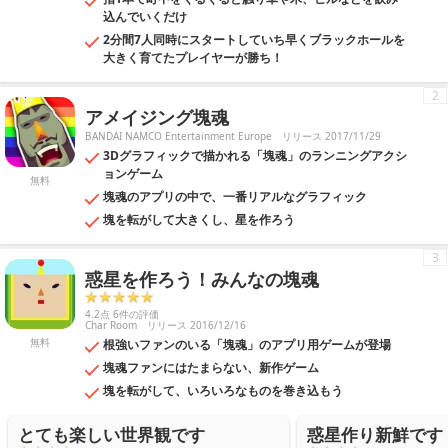
込んでいくだけ
2分間7人同時にスタートしていち早くブラックホールを
大きく育てたプレイヤーが勝ち！
2
アメイジング塊魂
BANDAI NAMCO Entertainment Europe
リリース 2017/11/29
3Dグラフィックで描かれる「塊魂」のランニングアクシ
ョンゲーム
無料
塊魂のアプリの中で、一番リアルなグラフィック
塊を転がして大きくし、星を作ろう
3
惑星を作ろう！みんなの塊魂
4.2点 6件の評価
Char Room
リリース 2016/12/16
無料
根強いファンのいる「塊魂」のアプリ用ゲームが登場
塊魂ファンにはたまらない、新作ゲーム
塊を転がして、いろいろなものを巻き込もう
とても楽しい世界観です
惑星作り新鮮です