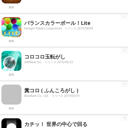
無料
11
バランスカラーボール！Lite
Katagiri Kikaku Corporation
リリース 2010/08/09
無料
12
コロコロ玉転がし
infoNear Inc.
リリース 2016/06/22
無料
13
糞コロ ( ふんころがし )
Backham Co., Ltd.
リリース 2014/03/01
無料
14
カチッ！ 世界の中心で回る