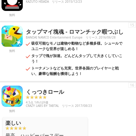
KAZUTO HISADA
リリース 2015/12/23
無料
15
タップマイ塊魂 - ロマンチック暇つぶし
BANDAI NAMCO Entertainment Europe
リリース 2016/06/28
吸収可能なモノは建物や動物など多種多様。シュールで
ユニークな世界が楽しめる！
無料
タップで塊が加速。どんどんタップして大きくしていこ
う！
トーナメントなども充実。世界各国のプレイヤーと戦
い、豪華な報酬を獲得しよう！
16
くっつきロール
4.5点 1件の評価
CRAZY LABS BY TABTAL
リリース 2017/08/23
無料
楽しい
最高、ハッピーバースデー