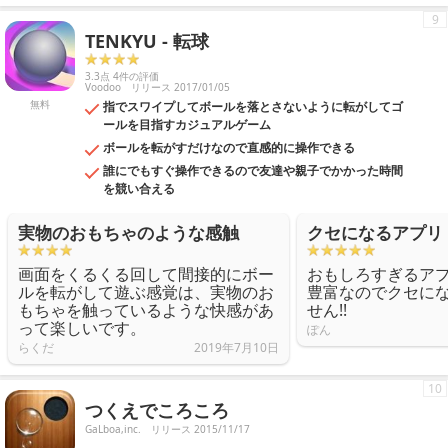
9
TENKYU - 転球
3.3点 4件の評価
Voodoo
リリース 2017/01/05
無料
指でスワイプしてボールを落とさないように転がしてゴ
ールを目指すカジュアルゲーム
ボールを転がすだけなので直感的に操作できる
誰にでもすぐ操作できるので友達や親子でかかった時間
を競い合える
実物のおもちゃのような感触
クセになるアプリ
画面をくるくる回して間接的にボー
おもしろすぎるアプ
ルを転がして遊ぶ感覚は、実物のお
豊富なのでクセに
もちゃを触っているような快感があ
せん!!
って楽しいです。
ぽん
らくだ
2019年7月10日
10
つくえでころころ
GaLboa,inc.
リリース 2015/11/17