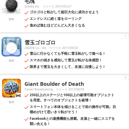
毛塊
Goodia Inc.
リリース 2015/05/27
ゴロゴロと転がして超巨大化に成功させよう
エンドレスに続く道をローリング
無料
進めば進むほどどんどん大きくなる
7
雪玉ゴロゴロ
ZAIZEN Co., Ltd.
リリース 2011/09/20
雪山に行かなくても手軽に雪玉転がしで遊べる！
スマホの傾きを感知して雪玉が転がる体感型！
無料
限界まで雪玉を大きくして、友達に自慢しよう！
8
Giant Boulder of Death
Turner Broadcasting
リリース 2013/09/05
250以上のステージと100以上の破壊可能オブジェクト
を用意。すべてのオブジェクトを破壊！
無料
スマートフォン本体を傾けることで岩の操作が可能。目
標めがけて思いきり転がそう！
Facebookとの連携機能も搭載。友達と一緒にスコアを
競い合える！