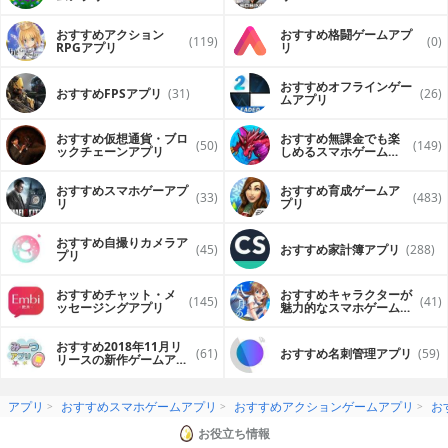
おすすめアクション
おすすめ格闘ゲームアプ
(119)
(0)
RPGアプリ
リ
おすすめオフラインゲー
おすすめFPSアプリ
(31)
(26)
ムアプリ
おすすめ仮想通貨・ブロ
おすすめ無課金でも楽
(50)
(149)
ックチェーンアプリ
しめるスマホゲームア
プリ
おすすめスマホゲーアプ
おすすめ育成ゲームア
(33)
(483)
リ
プリ
おすすめ自撮りカメラア
(45)
おすすめ家計簿アプリ
(288)
プリ
おすすめチャット・メ
おすすめキャラクターが
(145)
(41)
ッセージングアプリ
魅力的なスマホゲームア
プリ
おすすめ2018年11月リ
(61)
おすすめ名刺管理アプリ
(59)
リースの新作ゲームアプ
リ
アプリ
おすすめスマホゲームアプリ
おすすめアクションゲームアプリ
お
お役立ち情報