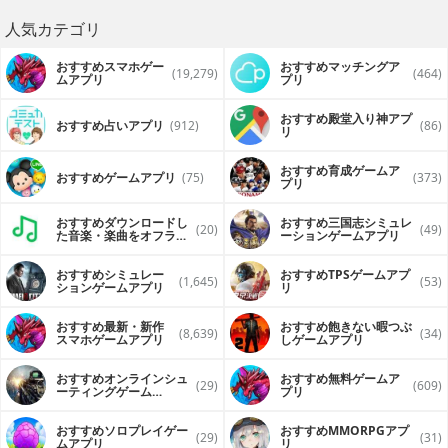
人気カテゴリ
おすすめスマホゲー
おすすめマッチングア
(19,279)
(464)
ムアプリ
プリ
おすすめ殿堂入り神アプ
おすすめ占いアプリ
(912)
(86)
リ
おすすめ育成ゲームア
おすすめゲームアプリ
(75)
(373)
プリ
おすすめダウンロードし
おすすめ三国志シミュレ
(20)
(49)
た音楽・楽曲をオフライ
ーションゲームアプリ
ンで再生するアプリ
おすすめシミュレー
おすすめTPSゲームアプ
(1,645)
(53)
ションゲームアプリ
リ
おすすめ最新・新作
おすすめ飽きない暇つぶ
(8,639)
(34)
スマホゲームアプリ
しゲームアプリ
おすすめオンラインシュ
おすすめ無料ゲームア
(29)
(609)
ーティングゲーム
プリ
（FPS・TPS）アプリ
おすすめソロプレイゲー
おすすめ MMORPGアプ
(29)
(31)
ムアプリ
リ