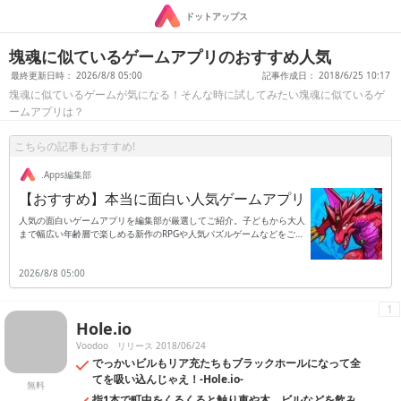
ドットアップス
塊魂に似ているゲームアプリのおすすめ人気
最終更新日時： 2026/8/8 05:00
記事作成日： 2018/6/25 10:17
塊魂に似ているゲームが気になる！そんな時に試してみたい塊魂に似ているゲ
ームアプリは？
こちらの記事もおすすめ!
.Apps編集部
【おすすめ】本当に面白い人気ゲームアプリ
人気の面白いゲームアプリを編集部が厳選してご紹介。子どもから大人
まで幅広い年齢層で楽しめる新作のRPGや人気パズルゲームなどをご紹
介します。
2026/8/8 05:00
1
Hole.io
Voodoo
リリース 2018/06/24
でっかいビルもリア充たちもブラックホールになって全
てを吸い込んじゃえ！-Hole.io-
無料
指1本で町中をくるくると触り車や木、ビルなどを飲み