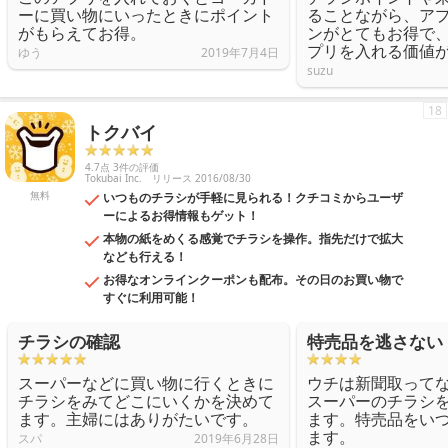
ーに買い物にいったときにポイント
ることながら、ア
がもらえてお得。
ンがとてもお得で
プリを入れる価値
ゆう
2019年7月4日
suzu
18
トクバイ
4.7点 3件の評価
Tokubai Inc.
リリース 2016/08/30
無料
いつものチラシが手軽に見られる！クチコミからユーザ
ーによるお得情報もゲット！
本物の紙をめくる感覚でチラシを操作。指先だけで拡大
なども行える！
お得なオンラインクーポンも配布。その日のお買い物で
すぐに利用可能！
チラシの確認
特売品を逃さない
スーパーなどに買い物に行くときに
ウチは新聞取って
チラシをみてどこにいくかを決めて
スーパーのチラシ
ます。主婦にはありがたいです。
ます。特売品をい
ます。
スパ
2019年6月28日