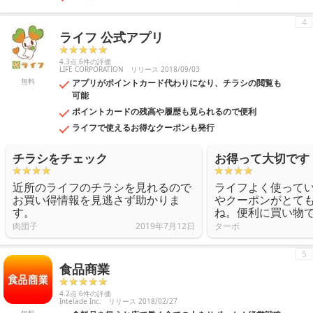
4
ライフ 公式アプリ
4.3点 6件の評価
LIFE CORPORATION
リリース 2018/09/03
無料
アプリがポイントカード代わりになり、チラシの閲覧も
可能
ポイントカードの残高や履歴も見られるので便利
ライフで使えるお得なクーポンも発行
チラシをチェック
お得って大切です
近所のライフのチラシを見れるので
ライフよく使って
お買い得情報を見逃さず助かりま
やクーポンがとて
す。
ね。便利に買い物
肉団子
2019年7月12日
ターボ
5
食品商業
4.2点 6件の評価
Intelade Inc.
リリース 2018/02/27