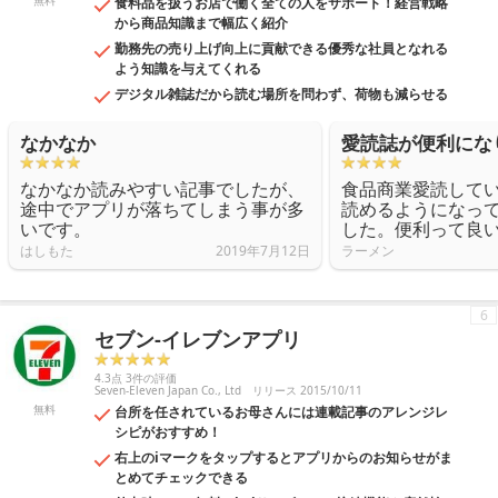
無料
食料品を扱うお店で働く全ての人をサポート！経営戦略
から商品知識まで幅広く紹介
勤務先の売り上げ向上に貢献できる優秀な社員となれる
よう知識を与えてくれる
デジタル雑誌だから読む場所を問わず、荷物も減らせる
なかなか
愛読誌が便利にな
なかなか読みやすい記事でしたが、
食品商業愛読して
途中でアプリが落ちてしまう事が多
読めるようになっ
いです。
した。便利って良
はしもた
2019年7月12日
ラーメン
6
セブン‐イレブンアプリ
4.3点 3件の評価
Seven-Eleven Japan Co., Ltd
リリース 2015/10/11
無料
台所を任されているお母さんには連載記事のアレンジレ
シピがおすすめ！
右上のiマークをタップするとアプリからのお知らせがま
とめてチェックできる