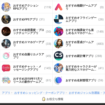
おすすめアクション
おすすめ格闘ゲームアプ
(119)
(0)
RPGアプリ
リ
おすすめオフラインゲー
おすすめFPSアプリ
(31)
(26)
ムアプリ
おすすめ仮想通貨・ブロ
おすすめ無課金でも楽
(50)
(149)
ックチェーンアプリ
しめるスマホゲームア
プリ
おすすめスマホゲーアプ
おすすめ育成ゲームア
(33)
(483)
リ
プリ
おすすめ自撮りカメラア
(45)
おすすめ家計簿アプリ
(288)
プリ
おすすめチャット・メ
おすすめキャラクターが
(145)
(41)
ッセージングアプリ
魅力的なスマホゲームア
プリ
おすすめ2018年11月リ
(61)
おすすめ名刺管理アプリ
(59)
リースの新作ゲームアプ
リ
アプリ
おすすめショッピング・クーポンアプリ
おすすめジャンル別通販・
お役立ち情報