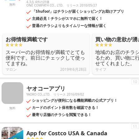
4.3点 4件の評価
無料
ONE COMPATH CO., LTD.
リリース 2010/05/27
「Shufoo!」はチラシが届くショッピングお助けアプリ
主婦必見！チラシがスマホに無料で届く！
普通のチラシよりもタイムリーな情報が届く
お得情報満載です
買い物の意欲が湧
スーパーのお得情報が満載でとても
地域のお店のチラ
便利です。前日にチェックして使っ
るため、買い物に
てますね。
せてくれました。
マロン
2019年6月28日
サイフ
10
ヤオコーアプリ
YAOKO CO.,LTD.
リリース 2016/09/02
ショッピングが便利になる機能満載の公式アプリ！
カードのポイント保有数を確認できる！
無料
最寄り店舗のチラシを閲覧できる！
11
App for Costco USA & Canada