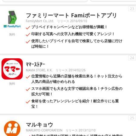
23
ファミリーマート Famiポートアプリ
FamilyMart Co.,Ltd.
リリース 2016/09/10
プリペイドキャンペーンなどお得情報が満載！
印刷する写真への文字入れ機能で可愛くアレンジ！
無料
使用したいプリペイドを自宅で検索してから店舗に行け
ば時短に！
24
ﾏﾏｰｽﾄｱｰ
MAMA STORE, K.K.
リリース 2014/02/26
位置情報から近隣の店舗を検索出来る！ネット注文から
人気の商品が確かめられる
無料
スマホ画面でも大きな文字で確認出来る！チラシ広告の
拡大が可能！
食材を使ったアレンジレシピを紹介！献立作りにも重
宝！
25
マルキョウ
MARUKYO CORPORATION
リリース 2013/12/10