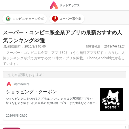
ドットアップス
コンビニチェーン公式
スーパー系企業
スーパー・コンビニ系企業アプリの最新おすすめ人
気ランキング32選
最終更新日時： 2026/8/8 05:00
記事作成日： 2018/7/6 12:24
「スーパー・コンビニ系企業」アプリ32件（うち無料アプリ31件）のうち、人
気ランキング形式でおすすめの32件のアプリを掲載。iPhone,Androidに対応し
ています。
こちらの記事もおすすめ!
.Apps編集部
ショッピング・クーポン
ショッピングにまつわるアプリはこちら。カタログ系通販アプリや、
様々なお店が集まった市場系のお買い物アプリ、また食事などに利用す
ることができるお得なクーポンや、セール情報などのオトク情報をゲッ
トすることができるアプリを分類してご紹介。ショッピングアプリと一
2026/8/8 05:00
口に言っても、様々なカテゴリのものが存在していて、グルメ、レスト
ラン、レジャー、小売り全般、スポーツ用品、学習体験などのクーポ
ン・ショッピングアプリがあるので用途に合わせて利用することが大事
1
になります。ショッピングアプリの多くは条件を設定しておけばアラー