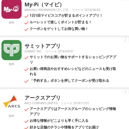
My-Pi（マイピ）
トメールで自分の欲しいクーポンが発行されたときに見逃すことなくゲ
ットすることができるようになっているものが多いので、複数のクーポ
MAXVALU NISHINIHON CO., LTD.
リリース 2018/08/06
ン・ショッピングアプリを入れておけばお得に買い物できること間違い
1日1回マイピスコアが貯まるポイントアプリ！
なしです。
ルーレットで楽しくポイントが貯まる！
無料
クーポンをゲットしてお得な買い物！
2
サミットアプリ
SUMMIT INC.
リリース 2018/09/07
サミットでのお買い物をサポートするショッピングアプ
リ
無料
お買い得商品やおすすめレシピなどのニュースも受け取
れる
「予約する」ボタンを押してクーポンが受け取れる
3
アークスアプリ
ARCS COMPANY,LIMITED
リリース 2018/11/01
アークスアプリはアークスグループのショッピング情報
アプリ
無料
お得な情報がどこよりも早く手に入る
好きな店舗のチラシや情報をアプリでお届け