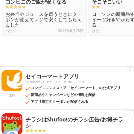
コンビニのご飯が安くなる
そこそこいい
お弁当やジュースを買うときにクー
ローソンの新商品
ポンが使えてレジで安くしてもらえ
イーツ好きやから
ました
る。
へた
2019年6月28日
はな
8
セイコーマートアプリ
Seicomart Co., Ltd
リリース 2018/03/09
コンビニエンスストア「セイコーマート」の公式アプリ
新商品やキャンペーンなどの情報を配信
無料
アプリ限定のクーポンが配信される
9
チラシはShufoo!のチラシ広告/お得チラ
シ