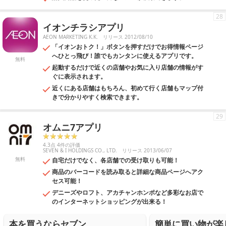
28
イオンチラシアプリ
AEON MARKETING K.K.
リリース 2012/08/10
「イオンおトク！」ボタンを押すだけでお得情報ページ
へひとっ飛び！誰でもカンタンに使えるアプリです。
無料
起動するだけで近くの店舗やお気に入り店舗の情報がす
ぐに表示されます。
近くにある店舗はもちろん、初めて行く店舗もマップ付
きで分かりやすく検索できます。
29
オムニ7アプリ
4.3点 4件の評価
SEVEN & I HOLDINGS CO., LTD.
リリース 2013/06/07
無料
自宅だけでなく、各店舗での受け取りも可能！
商品のバーコードを読み取ると詳細な商品ページへアク
セス可能！
デニーズやロフト、アカチャンホンポなど多彩なお店で
のインターネットショッピングが出来る！
本を買うならセブン
簡単に買い物が楽