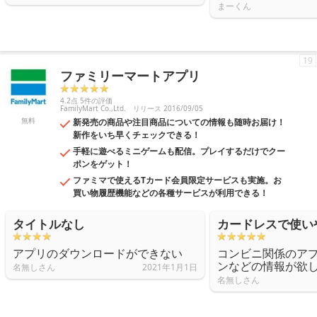
まーくん
19
ファミリーマートアプリ
4.2点 5件の評価
FamilyMart Co.,Ltd.
リリース 2016/09/05
無料
新発売の商品や注目商品についての情報も随時お届け！
新作をいち早くチェックできる！
手軽に遊べるミニゲームも配信。プレイするだけでクー
ポンをゲット！
ファミマで使えるTカード会員限定サービスも実施。お
買い物履歴機能などの各種サービスが利用できる！
タイトルなし
カードレスで使い
アプリのダウンロードができない
コンビニ関係のア
ンなどの情報が欲
名無しさん
2021年1月1日
名無しさん