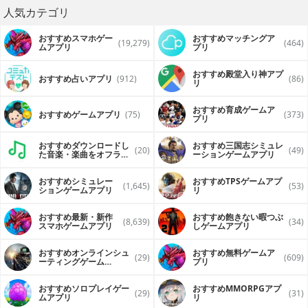
人気カテゴリ
おすすめスマホゲー
おすすめマッチングア
(19,279)
(464)
ムアプリ
プリ
おすすめ殿堂入り神アプ
おすすめ占いアプリ
(912)
(86)
リ
おすすめ育成ゲームア
おすすめゲームアプリ
(75)
(373)
プリ
おすすめダウンロードし
おすすめ三国志シミュレ
(20)
(49)
た音楽・楽曲をオフライ
ーションゲームアプリ
ンで再生するアプリ
おすすめシミュレー
おすすめTPSゲームアプ
(1,645)
(53)
ションゲームアプリ
リ
おすすめ最新・新作
おすすめ飽きない暇つぶ
(8,639)
(34)
スマホゲームアプリ
しゲームアプリ
おすすめオンラインシュ
おすすめ無料ゲームア
(29)
(609)
ーティングゲーム
プリ
（FPS・TPS）アプリ
おすすめソロプレイゲー
おすすめ MMORPGアプ
(29)
(31)
ムアプリ
リ