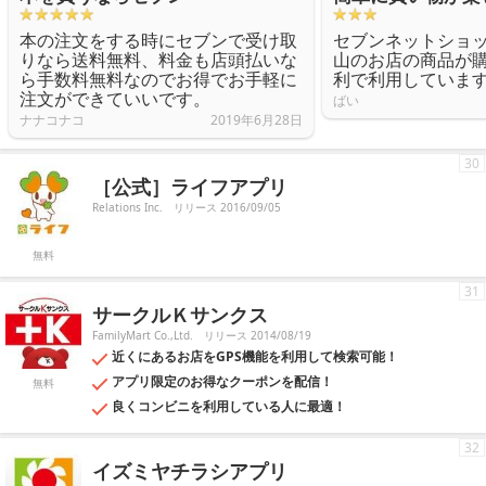
本の注文をする時にセブンで受け取
セブンネットショ
りなら送料無料、料金も店頭払いな
山のお店の商品が
ら手数料無料なのでお得でお手軽に
利で利用していま
注文ができていいです。
ばい
ナナコナコ
2019年6月28日
30
［公式］ライフアプリ
Relations Inc.
リリース 2016/09/05
無料
31
サークルＫサンクス
FamilyMart Co.,Ltd.
リリース 2014/08/19
近くにあるお店をGPS機能を利用して検索可能！
アプリ限定のお得なクーポンを配信！
無料
良くコンビニを利用している人に最適！
32
イズミヤチラシアプリ