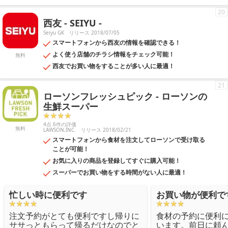
20
西友 - SEIYU -
Seiyu GK
リリース 2018/07/05
スマートフォンから西友の情報を確認できる！
よく使う店舗のチラシ情報をチェック可能！
無料
西友でお買い物をすることが多い人に最適！
21
ローソンフレッシュピック - ローソンの
生鮮スーパー
4点 6件の評価
無料
LAWSON,INC.
リリース 2018/02/21
スマートフォンから食材を注文してローソンで受け取る
ことが可能！
お気に入りの商品を登録してすぐに購入可能！
スーパーでお買い物をする時間がない人に最適！
忙しい時に便利です
お買い物が便利で
注文予約がとても便利ですし帰りに
食材の予約に便利
ササっともらって帰るだけなのでと
います。前日に頼