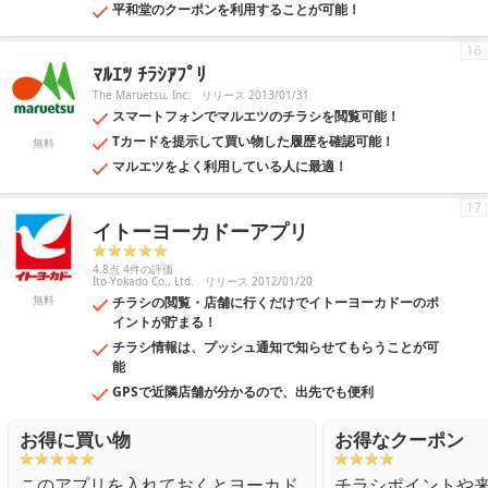
平和堂のクーポンを利用することが可能！
16
ﾏﾙｴﾂ ﾁﾗｼｱﾌﾟﾘ
The Maruetsu, Inc.
リリース 2013/01/31
スマートフォンでマルエツのチラシを閲覧可能！
Tカードを提示して買い物した履歴を確認可能！
無料
マルエツをよく利用している人に最適！
17
イトーヨーカドーアプリ
4.8点 4件の評価
Ito-Yokado Co., Ltd.
リリース 2012/01/20
無料
チラシの閲覧・店舗に行くだけでイトーヨーカドーのポ
イントが貯まる！
チラシ情報は、プッシュ通知で知らせてもらうことが可
能
GPSで近隣店舗が分かるので、出先でも便利
お得に買い物
お得なクーポン
このアプリを入れておくとヨーカド
チラシポイントや