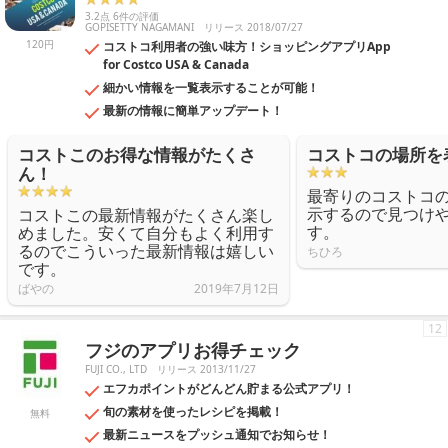
3.2点 6件の評価
GOPISETTY NAGAMANI
リリース 2018/07/27
120円
コストコ利用者の強い味方！ショッピングアプリApp
for Costco USA & Canada
細かい情報を一覧表示することが可能！
最新の情報に簡単アップデート！
コストこのお得な情報がたくさ
コストコの場所を
ん！
最寄りのコストコ
示するので見つけ
コストこの最新情報がたくさん楽し
す。
めました。安くて自分もよく利用す
るのでこういった最新情報は嬉しい
ちひろ
です。
ばやの
2019年7月12日
12
フジのアプリお得チェック
FUJI CO., LTD
リリース 2013/11/27
エフカポイントがどんどん貯まる公式アプリ！
旬の素材を使ったレシピを掲載！
無料
最新ニュースをプッシュ通知でお知らせ！