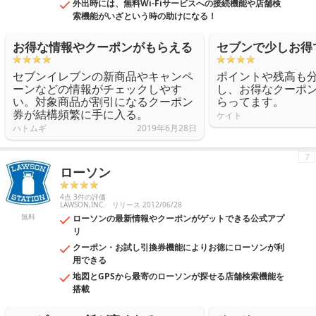
外出時には、無料Wi-Fiサービスへの接続機能や店舗検
索機能がいざという時の助けになる！
お得な情報やクーポンがもらえる
セブンで少しお得
セブンイレブンの新商品やキャンペ
ポイントや残高も
ーンなどの情報がチェックしやす
し、お得なクーポ
い。対象商品が割引になるクーポン
らってます。
券が結構頻繁に手に入る。
ケイト
ハトムギ
2019年6月28日
7
ローソン
4点 3件の評価
LAWSON,INC.
リリース 2012/06/28
無料
ローソンの最新情報やクーポンがゲットできる公式アプ
リ
クーポン・お試し引換券機能によりお徳にローソンが利
用できる
地図とGPSから最寄のローソンが探せる店舗検索機能を
搭載