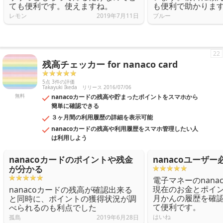
ても便利です。使えますね。
も便利で助かりま
レモン
2019年7月11日
ブルー
22
残高チェッカー for nanaco card
5点 3件の評価
Takayuki Ikeda
リリース 2016/07/06
無料
nanacoカードの残高や貯まったポイントをスマホから
簡単に確認できる
３ヶ月間の利用履歴の詳細を表示可能
nanacoカードの残高や利用履歴をスマホ管理したい人
は利用しよう
nanacoカードのポイントや残金
nanacoユーザー
が分かる
電子マネーのnana
現在のお金とポイン
nanacoカードの残高が確認出来る
月かんの履歴を確
と同時に、ポイントの獲得状況が調
て便利です。
べられるのも利点でした
はいね
孤島
2019年6月28日