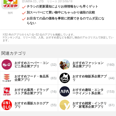
IZUMIYA CO., LTD.
リリース 2013/06/18
チラシの更新通知によりお得情報をいち早くゲット
別スーパーにて買い物中にちゃっかり値段の比較
無料
お目当ての品の価格を事前に把握できるのでムダ足にな
らない
※32 件のアプリのうち1 位~32 位のアプリを掲載しています。
※ランキングは、リリース日、人気、おすすめ度などを集計し独自のアルゴリズムで決定してい
ます。
関連カテゴリ
おすすめスーパー・コン
おすすめファッション
(32)
(160)
ビニ系企業アプリ
系企業アプリ
おすすめフード・食品系
おすすめ物販系企業アプ
(65)
(44)
企業アプリ
リ
おすすめ薬局・ドラッグ
おすすめ趣味・エンタ
(16)
(153)
ストア系企業アプリ
ーテイメント系企業ア
プリ
おすすめ通販カタログア
おすすめ雑貨・インテリ
(55)
(61)
プリ
ア・家電系企業アプリ