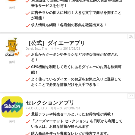
30店舗まで登録が可能！現在地から近隣のお店を検索出
来るサービスを付与！
無料
広告チラシの拡大に対応！大きな文字で商品を探すこと
が可能！
求人情報も網羅！各店舗の募集を確認出来る！
26
［公式］ダイエーアプリ
Daiei, Inc., The
リリース 2016/03/08
お店からクーポンやチラシなどお得な情報が配信され
る！
無料
GPS機能を利用して近くにあるダイエーのお店を検索可
能！
よく使っているダイエーのお店をお気に入りに登録して
おくことで必要な情報だけを入手できる！
27
セレクションアプリ
KREO CO., LTD.
リリース 2013/07/01
最新チラシや特売セールといったお得情報が満載！
「フーズマーケット セレクション」を日頃から利用して
無料
いる人は、お得な情報が得られます
購入商品を使った豊富なレシピが検索できます。