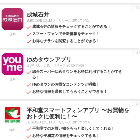
13
成城石井
SEIJO ISHII CO.,LTD.
リリース 2013/10/23
成城石井の情報をチェックすることができる！
スマートフォンで最新情報をチェック！
無料
お得なチラシを閲覧することができる！
14
ゆめタウンアプリ
IZUMI CO., LTD.
リリース 2012/11/06
総合スーパーゆめタウンをお得に利用することができ
る！
無料
ゆめタウンのお得なコンテンツが満載！
お得な情報を通知してもらうことができる！
15
平和堂スマートフォンアプリ 〜お買物を
おトクに便利に！〜
HEIWADO CO., LTD.
リリース 2013/10/14
平和堂でのお買い物をもっと楽しくしてくれる！
無料
お得な平和堂の情報をチェックできる！