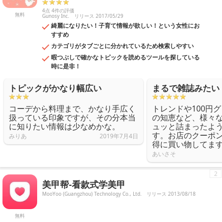
4点 4件の評価
無料
Gunosy Inc.
リリース 2017/05/29
綺麗になりたい！子育て情報が欲しい！という女性にお
すすめ
カテゴリがタブごとに分かれているため検索しやすい
暇つぶしで確かなトピックを読めるツールを探している
時に是非！
トピックがかなり幅広い
まるで雑誌みたい
コーデから料理まで、かなり手広く
トレンドや100円
扱っている印象ですが、その分本当
の知恵など、様々
に知りたい情報は少なめかな。
ュッと詰まったよ
す。お店のクーポ
みりあ
2019年7月4日
得に買い物してま
あいさそ
2
美甲帮-看款式学美甲
MooYoo (Guangzhou) Technology Co., Ltd.
リリース 2013/08/18
無料