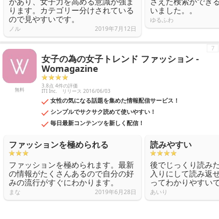
があり、女子力を高める意識が強ま
さえた検索ができ
ります。カテゴリー分けされている
いました。。
ので見やすいです。
ゆるふわ
ノル
2019年7月12日
7
女子の為の女子トレンド ファッション -
Womagazine
3.8点 4件の評価
無料
ITI Inc.
リリース 2016/06/03
女性の気になる話題を集めた情報配信サービス！
シンプルでサクサク読めて使いやすい！
毎日最新コンテンツを新しく配信！
ファッションを極められる
読みやすい
ファッションを極められます。最新
後でじっくり読み
の情報がたくさんあるので自分の好
入りにして読み返
みの流行がすぐにわかります。
ってわかりやすい
まな
2019年6月28日
あいり