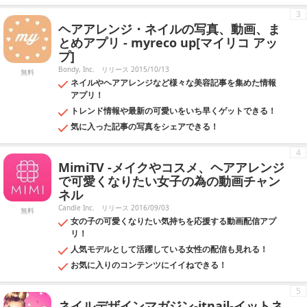
3
ヘアアレンジ・ネイルの写真、動画、ま
とめアプリ - myreco up[マイリコ アッ
プ]
Bondy, Inc.
リリース 2015/10/13
無料
ネイルやヘアアレンジなど様々な美容記事を集めた情報
アプリ！
トレンド情報や最新の可愛いをいち早くゲットできる！
気に入った記事の写真をシェアできる！
4
MimiTV -メイクやコスメ、ヘアアレンジ
で可愛くなりたい女子の為の動画チャン
ネル
Candle Inc.
リリース 2016/09/03
無料
女の子の可愛くなりたい気持ちを応援する動画配信アプ
リ！
人気モデルとして活躍している女性の配信も見れる！
お気に入りのコンテンツにイイねできる！
5
ネイルデザインマガジン-itnail-イットネ