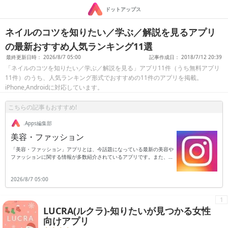
ドットアップス
ネイルのコツを知りたい／学ぶ／解説を見るアプリ
の最新おすすめ人気ランキング11選
最終更新日時： 2026/8/7 05:00
記事作成日： 2018/7/12 20:39
「ネイルのコツを知りたい／学ぶ／解説を見る」アプリ11件（うち無料アプリ
11件）のうち、人気ランキング形式でおすすめの11件のアプリを掲載。
iPhone,Androidに対応しています。
こちらの記事もおすすめ!
.Apps編集部
美容・ファッション
「美容・ファッション」アプリとは、今話題になっている最新の美容や
ファッションに関する情報が多数紹介されているアプリです。また、プ
ロのアドバイザーからのアドバイスやモデル・タレントさんが使用して
いる美容・ファッション関連の情報が多数紹介されているアプリとなっ
2026/8/7 05:00
ています。若い女性の方だけでなく、年配の女性や学生の方でも魅力の
ある情報が多いので使用することをお勧めします。このアプリを使用し
ている多くの人は、美容・ファッションに興味を持っている若い女性の
1
方が中心となっていますが、まだ美容・ファッションに興味がない人で
LUCRA(ルクラ)-知りたいが見つかる女性
も楽しめる内容となっているのでダウンロードすることをお勧めしま
す。いつでも簡単に情報を検索することができるようになっています。
向けアプリ