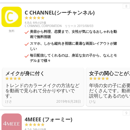
8
C CHANNEL(シーチャンネル)
4.8点 4件の評価
C CHANNEL CORPORATION
リリース 2015/08/03
無料
美容から料理、恋愛まで、女性が気になるおしゃれを動
画で無料視聴
スマホ、しかも縦向き視聴に最適な画面レイアウトが嬉
しい
毎日配信してくれるのは、身近な女の子から、なんとモ
デルまで様々
メイクが身に付く
女子の関心ごとが
トレンドのカラーメイクの方法など
年頃の女の子に必
を動画で見られて分かりやすいで
だくさんです。動
す。
説明してあるのが
けさ
2019年6月28日
ひな
9
4MEEE (フォーミー)
4.7点 3件の評価