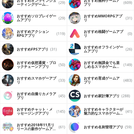
おすすめオンラインシュ
おすすめ無料ゲームア
(29)
(609)
ーティングゲーム
プリ
（FPS・TPS）アプリ
おすすめソロプレイゲー
おすすめ MMORPGアプ
(29)
(31)
ムアプリ
リ
おすすめアクション
おすすめ格闘ゲームアプ
(119)
(0)
RPGアプリ
リ
おすすめオフラインゲー
おすすめFPSアプリ
(31)
(26)
ムアプリ
おすすめ仮想通貨・ブロ
おすすめ無課金でも楽
(50)
(149)
ックチェーンアプリ
しめるスマホゲームア
プリ
おすすめスマホゲーアプ
おすすめ育成ゲームア
(33)
(483)
リ
プリ
おすすめ自撮りカメラア
(45)
おすすめ家計簿アプリ
(288)
プリ
おすすめチャット・メ
おすすめキャラクターが
(145)
(41)
ッセージングアプリ
魅力的なスマホゲームア
プリ
おすすめ2018年11月リ
(61)
おすすめ名刺管理アプリ
(59)
リースの新作ゲームアプ
リ