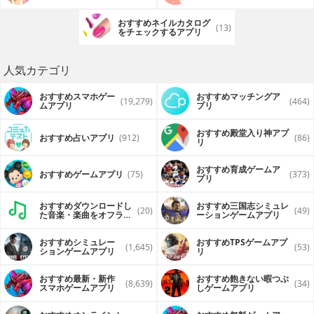
を共有したいアプリ
見るアプリ
おすすめネイルカタログ
(13)
をチェックするアプリ
人気カテゴリ
おすすめスマホゲー
おすすめマッチングア
(19,279)
(464)
ムアプリ
プリ
おすすめ殿堂入り神アプ
おすすめ占いアプリ
(912)
(86)
リ
おすすめ育成ゲームア
おすすめゲームアプリ
(75)
(373)
プリ
おすすめダウンロードし
おすすめ三国志シミュレ
(20)
(49)
た音楽・楽曲をオフライ
ーションゲームアプリ
ンで再生するアプリ
おすすめシミュレー
おすすめTPSゲームアプ
(1,645)
(53)
ションゲームアプリ
リ
おすすめ最新・新作
おすすめ飽きない暇つぶ
(8,639)
(34)
スマホゲームアプリ
しゲームアプリ