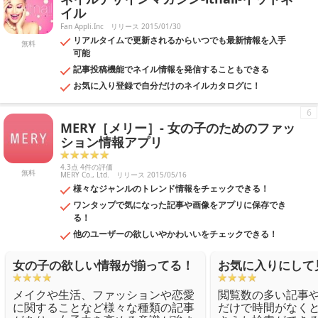
イル
Fan Appli.Inc
リリース 2015/01/30
リアルタイムで更新されるからいつでも最新情報を入手
無料
可能
記事投稿機能でネイル情報を発信することもできる
お気に入り登録で自分だけのネイルカタログに！
6
MERY［メリー］- 女の子のためのファッ
ション情報アプリ
4.3点 4件の評価
無料
MERY Co., Ltd.
リリース 2015/05/16
様々なジャンルのトレンド情報をチェックできる！
ワンタップで気になった記事や画像をアプリに保存でき
る！
他のユーザーの欲しいやかわいいをチェックできる！
女の子の欲しい情報が揃ってる！
お気に入りにして
メイクや生活、ファッションや恋愛
閲覧数の多い記事
に関することなど様々な種類の記事
だけで時間がなく