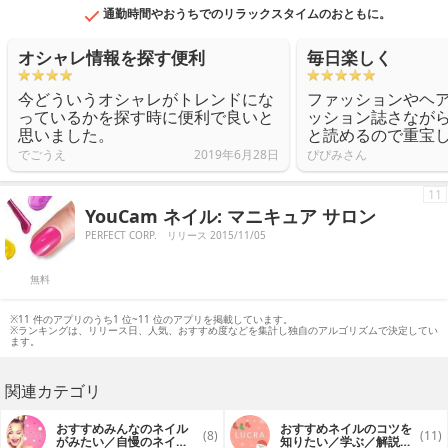
通勤時間やおうちでのリラックスタイムのおともに。
オシャレ情報を探す便利
毎日楽しく
今どういうオシャレがトレンドにな
ファッションやヘ
っているかを探す時に便利で良いと
ッション誌さなが
思いました。
と読めるので重宝
でごうえ
2019年6月28日
ぴぴみさん
11
YouCam ネイル: マニキュア サロン
PERFECT CORP.
リリース 2015/11/05
無料
※11 件のアプリのうち1 位~11 位のアプリを掲載しています。
※ランキングは、リリース日、人気、おすすめ度などを集計し独自のアルゴリズムで決定してい
ます。
関連カテゴリ
おすすめみんなのネイル
おすすめネイルのコツを
(8)
(11)
がみたい／自慢のネイル
知りたい／学ぶ／解説を