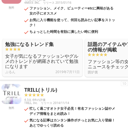
4MEEE INC.
リリース 2015/01/16
無料
ファッション、メイク、ビューティーetcに興味がある
女の子にオススメ
お気に入り機能を使って、何回も読みたい記事をストッ
ク！
ちょっとした時間を有効に潰したい時に便利
勉強になるトレンド集
話題のアイテムや
の情報が掲載
女子が気になるファッションやグル
メのトレンドが網羅されていて勉強
ファッション等の
になります
ニュースをチェッ
ぶるん
2019年7月11日
囲炉裏
10
TRILL(トリル)
4.3点 4件の評価
TRILL, Inc.
リリース 2014/11/14
無料
忙しく過ごすオトナ女子必見！有名ファッション誌やメ
ディア情報をまとめ読み！
気になる記事はカンタン操作ポチっとお気に入り登録！
あとでゆっくり読める