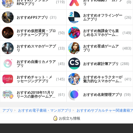
(119)
(0)
RPGアプリ
リ
おすすめオフラインゲー
おすすめFPSアプリ
(31)
(26)
ムアプリ
おすすめ仮想通貨・ブロ
おすすめ無課金でも楽
(50)
(149)
ックチェーンアプリ
しめるスマホゲームア
プリ
おすすめスマホゲーアプ
おすすめ育成ゲームア
(33)
(483)
リ
プリ
おすすめ自撮りカメラア
(45)
おすすめ家計簿アプリ
(288)
プリ
おすすめチャット・メ
おすすめキャラクターが
(145)
(41)
ッセージングアプリ
魅力的なスマホゲームア
プリ
おすすめ2018年11月リ
(61)
おすすめ名刺管理アプリ
(59)
リースの新作ゲームアプ
リ
アプリ
おすすめ電子書籍・マンガアプリ
おすすめサブカルチャー関連書籍
お役立ち情報