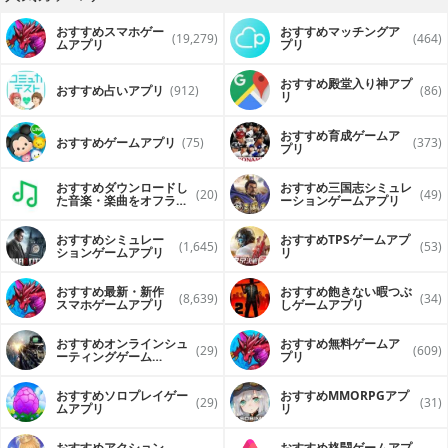
おすすめスマホゲー
おすすめマッチングア
(19,279)
(464)
ムアプリ
プリ
おすすめ殿堂入り神アプ
おすすめ占いアプリ
(912)
(86)
リ
おすすめ育成ゲームア
おすすめゲームアプリ
(75)
(373)
プリ
おすすめダウンロードし
おすすめ三国志シミュレ
(20)
(49)
た音楽・楽曲をオフライ
ーションゲームアプリ
ンで再生するアプリ
おすすめシミュレー
おすすめTPSゲームアプ
(1,645)
(53)
ションゲームアプリ
リ
おすすめ最新・新作
おすすめ飽きない暇つぶ
(8,639)
(34)
スマホゲームアプリ
しゲームアプリ
おすすめオンラインシュ
おすすめ無料ゲームア
(29)
(609)
ーティングゲーム
プリ
（FPS・TPS）アプリ
おすすめソロプレイゲー
おすすめ MMORPGアプ
(29)
(31)
ムアプリ
リ
おすすめアクション
おすすめ格闘ゲームアプ