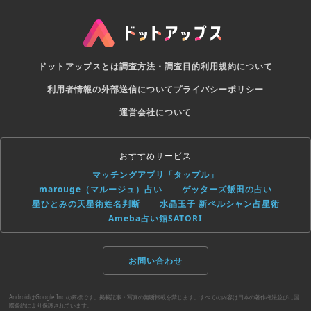
ドットアップスとは
調査方法・調査目的
利用規約について
利用者情報の外部送信について
プライバシーポリシー
運営会社について
おすすめサービス
マッチングアプリ「タップル」
marouge（マルージュ）占い
ゲッターズ飯田の占い
星ひとみの天星術姓名判断
水晶玉子 新ペルシャン占星術
Ameba占い館SATORI
お問い合わせ
AndroidはGoogle Inc.の商標です。掲載記事・写真の無断転載を禁じます。すべての内容は日本の著作権法並びに国
際条約により保護されています。