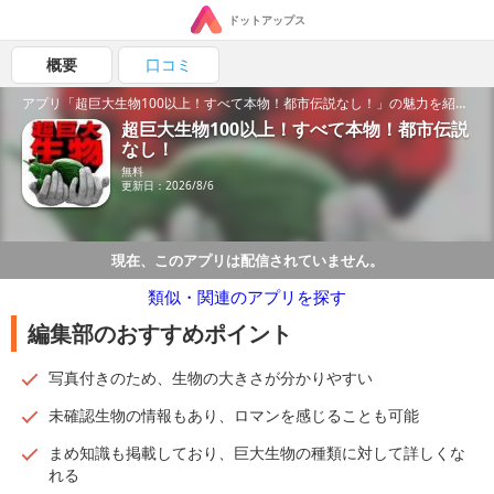
ドットアップス
概要
口コミ
アプリ「超巨大生物100以上！すべて本物！都市伝説なし！」の魅力を紹介！
超巨大生物100以上！すべて本物！都市伝説
なし！
無料
更新日：2026/8/6
現在、このアプリは配信されていません。
類似・関連のアプリを探す
編集部のおすすめポイント
写真付きのため、生物の大きさが分かりやすい
未確認生物の情報もあり、ロマンを感じることも可能
まめ知識も掲載しており、巨大生物の種類に対して詳しくな
れる