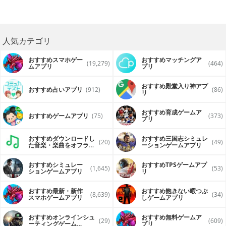
人気カテゴリ
おすすめスマホゲー
おすすめマッチングア
(19,279)
(464)
ムアプリ
プリ
おすすめ殿堂入り神アプ
おすすめ占いアプリ
(912)
(86)
リ
おすすめ育成ゲームア
おすすめゲームアプリ
(75)
(373)
プリ
おすすめダウンロードし
おすすめ三国志シミュレ
(20)
(49)
た音楽・楽曲をオフライ
ーションゲームアプリ
ンで再生するアプリ
おすすめシミュレー
おすすめTPSゲームアプ
(1,645)
(53)
ションゲームアプリ
リ
おすすめ最新・新作
おすすめ飽きない暇つぶ
(8,639)
(34)
スマホゲームアプリ
しゲームアプリ
おすすめオンラインシュ
おすすめ無料ゲームア
(29)
(609)
ーティングゲーム
プリ