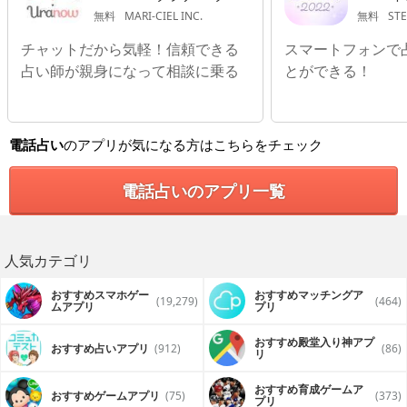
の相性
無料
MARI-CIEL INC.
無料
STE
チャットだから気軽！信頼できる
スマートフォンで
占い師が親身になって相談に乗る
とができる！
電話占い
のアプリが気になる方はこちらをチェック
電話占いのアプリ一覧
人気カテゴリ
おすすめスマホゲー
おすすめマッチングア
(19,279)
(464)
ムアプリ
プリ
おすすめ殿堂入り神アプ
おすすめ占いアプリ
(912)
(86)
リ
おすすめ育成ゲームア
おすすめゲームアプリ
(75)
(373)
プリ