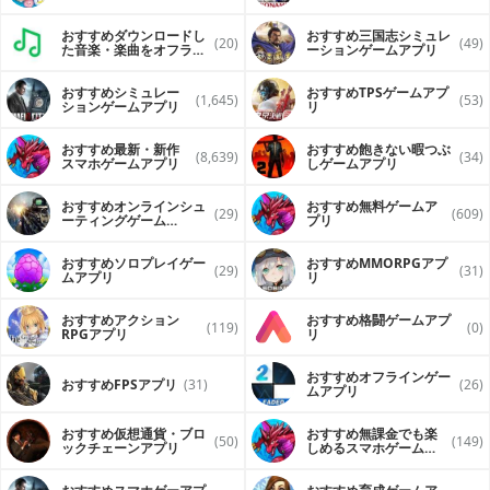
おすすめダウンロードし
おすすめ三国志シミュレ
(20)
(49)
た音楽・楽曲をオフライ
ーションゲームアプリ
ンで再生するアプリ
おすすめシミュレー
おすすめTPSゲームアプ
(1,645)
(53)
ションゲームアプリ
リ
おすすめ最新・新作
おすすめ飽きない暇つぶ
(8,639)
(34)
スマホゲームアプリ
しゲームアプリ
おすすめオンラインシュ
おすすめ無料ゲームア
(29)
(609)
ーティングゲーム
プリ
（FPS・TPS）アプリ
おすすめソロプレイゲー
おすすめ MMORPGアプ
(29)
(31)
ムアプリ
リ
おすすめアクション
おすすめ格闘ゲームアプ
(119)
(0)
RPGアプリ
リ
おすすめオフラインゲー
おすすめFPSアプリ
(31)
(26)
ムアプリ
おすすめ仮想通貨・ブロ
おすすめ無課金でも楽
(50)
(149)
ックチェーンアプリ
しめるスマホゲームア
プリ