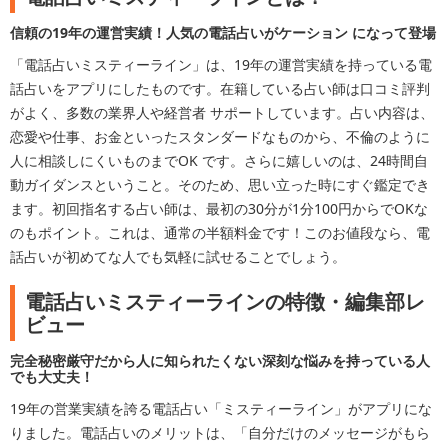
信頼の19年の運営実績！人気の電話占いがケーション になって登場
「電話占いミスティーライン」は、19年の運営実績を持っている電
話占いをアプリにしたものです。在籍している占い師は口コミ評判
がよく、多数の業界人や経営者 サポートしています。占い内容は、
恋愛や仕事、お金といったスタンダードなものから、不倫のように
人に相談しにくいものまでOK です。さらに嬉しいのは、24時間自
動ガイダンスということ。そのため、思い立った時にすぐ鑑定でき
ます。初回指名する占い師は、最初の30分が1分100円からでOKな
のもポイント。これは、通常の半額料金です！このお値段なら、電
話占いが初めてな人でも気軽に試せることでしょう。
電話占いミスティーラインの特徴・編集部レ
ビュー
完全秘密厳守だから人に知られたくない深刻な悩みを持っている人
でも大丈夫！
19年の営業実績を誇る電話占い「ミスティーライン」がアプリにな
りました。電話占いのメリットは、「自分だけのメッセージがもら