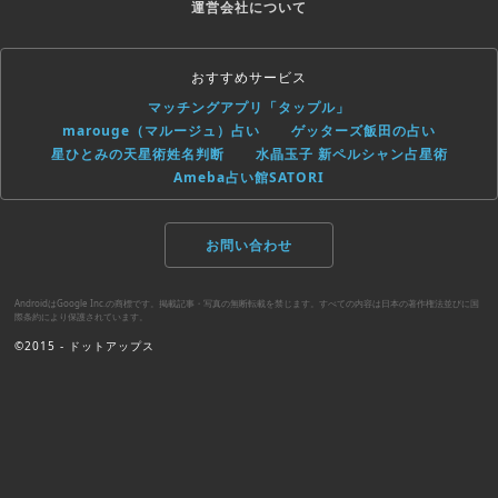
運営会社について
おすすめサービス
マッチングアプリ「タップル」
marouge（マルージュ）占い
ゲッターズ飯田の占い
星ひとみの天星術姓名判断
水晶玉子 新ペルシャン占星術
Ameba占い館SATORI
お問い合わせ
AndroidはGoogle Inc.の商標です。掲載記事・写真の無断転載を禁じます。すべての内容は日本の著作権法並びに国
際条約により保護されています。
©2015 - ドットアップス