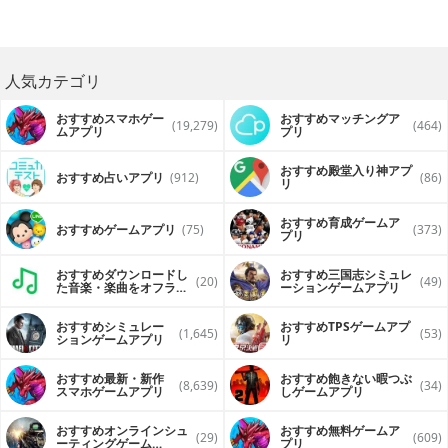
人気カテゴリ
おすすめスマホゲー
おすすめマッチングア
(19,279)
(464)
ムアプリ
プリ
おすすめ殿堂入り神アプ
おすすめ占いアプリ
(912)
(86)
リ
おすすめ育成ゲームア
おすすめゲームアプリ
(75)
(373)
プリ
おすすめダウンロードし
おすすめ三国志シミュレ
(20)
(49)
た音楽・楽曲をオフライ
ーションゲームアプリ
ンで再生するアプリ
おすすめシミュレー
おすすめTPSゲームアプ
(1,645)
(53)
ションゲームアプリ
リ
おすすめ最新・新作
おすすめ飽きない暇つぶ
(8,639)
(34)
スマホゲームアプリ
しゲームアプリ
おすすめオンラインシュ
おすすめ無料ゲームア
(29)
(609)
ーティングゲーム
プリ