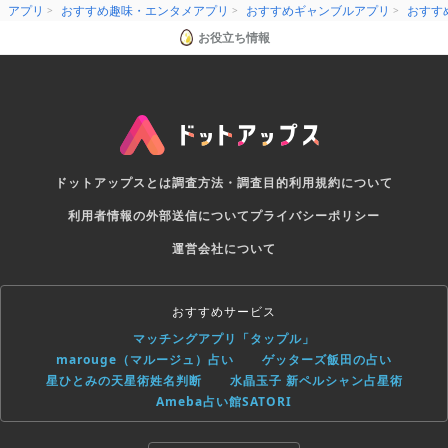
アプリ
おすすめ趣味・エンタメアプリ
おすすめギャンブルアプリ
おすす
お役立ち情報
ドットアップスとは
調査方法・調査目的
利用規約について
利用者情報の外部送信について
プライバシーポリシー
運営会社について
おすすめサービス
マッチングアプリ「タップル」
marouge（マルージュ）占い
ゲッターズ飯田の占い
星ひとみの天星術姓名判断
水晶玉子 新ペルシャン占星術
Ameba占い館SATORI