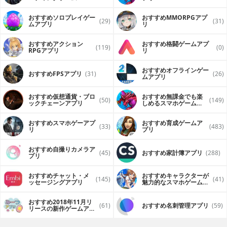
（FPS・TPS）アプリ
おすすめソロプレイゲー
おすすめ MMORPGアプ
(29)
(31)
ムアプリ
リ
おすすめアクション
おすすめ格闘ゲームアプ
(119)
(0)
RPGアプリ
リ
おすすめオフラインゲー
おすすめFPSアプリ
(31)
(26)
ムアプリ
おすすめ仮想通貨・ブロ
おすすめ無課金でも楽
(50)
(149)
ックチェーンアプリ
しめるスマホゲームア
プリ
おすすめスマホゲーアプ
おすすめ育成ゲームア
(33)
(483)
リ
プリ
おすすめ自撮りカメラア
(45)
おすすめ家計簿アプリ
(288)
プリ
おすすめチャット・メ
おすすめキャラクターが
(145)
(41)
ッセージングアプリ
魅力的なスマホゲームア
プリ
おすすめ2018年11月リ
(61)
おすすめ名刺管理アプリ
(59)
リースの新作ゲームアプ
リ