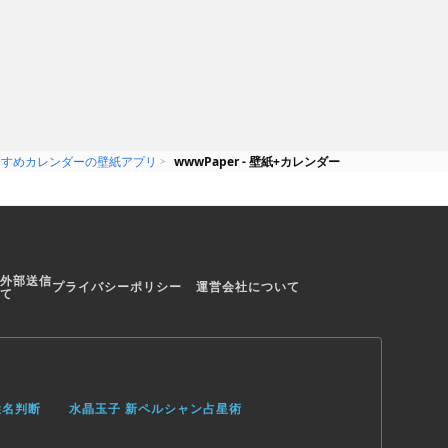
すすめカレンダーの壁紙アプリ
wwwPaper - 壁紙+カレンダー
外部送信
プライバシーポリシー
運営会社について
て
姓名判断
水晶玉子 新ペルシャン占星術