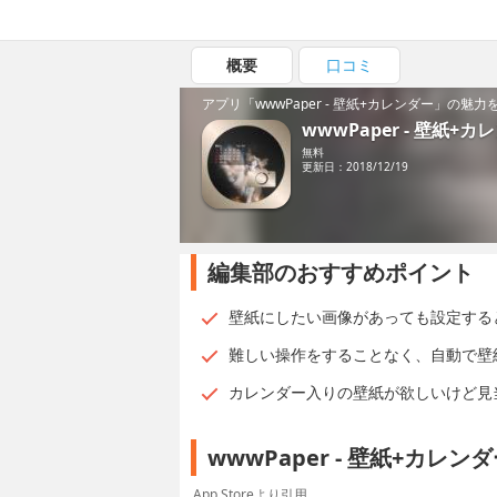
概要
口コミ
アプリ「wwwPaper - 壁紙+カレンダー」の魅力
wwwPaper - 壁紙+カ
無料
更新日：2018/12/19
編集部のおすすめポイント
壁紙にしたい画像があっても設定する
難しい操作をすることなく、自動で壁
カレンダー入りの壁紙が欲しいけど見
wwwPaper - 壁紙+カ
App Storeより引用