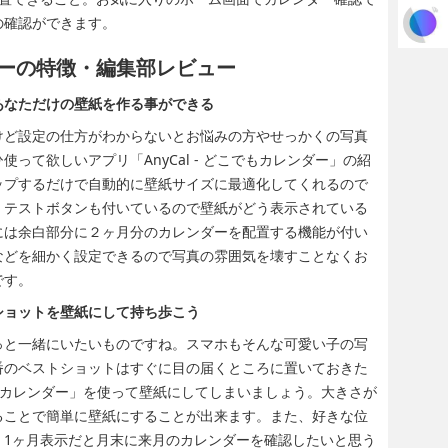
の確認ができます。
レンダーの特徴・編集部レビュー
あなただけの壁紙を作る事ができる
けど設定の仕方がわからないとお悩みの方やせっかくの写真
って欲しいアプリ「AnyCal - どこでもカレンダー」の紹
ップするだけで自動的に壁紙サイズに最適化してくれるので
。テストボタンも付いているので壁紙がどう表示されている
には余白部分に２ヶ月分のカレンダーを配置する機能が付い
などを細かく設定できるので写真の雰囲気を壊すことなくお
です。
ショットを壁紙にして持ち歩こう
っと一緒にいたいものですね。スマホもそんな可愛い子の写
番のベストショットはすぐに目の届くところに置いておきた
 壁紙+カレンダー」を使って壁紙にしてしまいましょう。大きさが
ることで簡単に壁紙にすることが出来ます。また、好きな位
。1ヶ月表示だと月末に来月のカレンダーを確認したいと思う