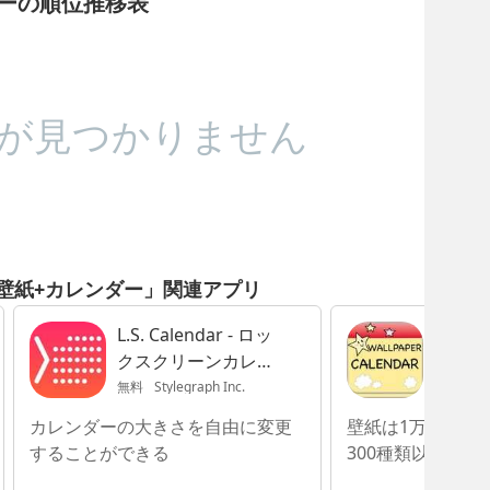
ンダーの順位推移表
が見つかりません
 - 壁紙+カレンダー」関連アプリ
L.S. Calendar - ロッ
My Wa
クスクリーンカレン
Calen
ダー
ー・ス
無料
Stylegraph Inc.
無料
ja
メモを
カレンダーの大きさを自由に変更
壁紙は1万枚以上
景画像
することができる
300種類以上用