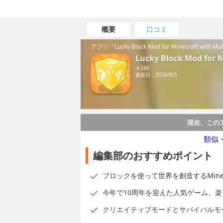
概要
口コミ
アプリ「Lucky Block Mod for Minecraft with 
Lucky Block Mod for M
￥240
更新日：2026/8/5
現在、この
類似
編集部のおすすめポイント
ブロックを使って世界を創造するMinecr
今年で10周年を迎えた人気ゲーム、
クリエイティブモードとサバイバルモ