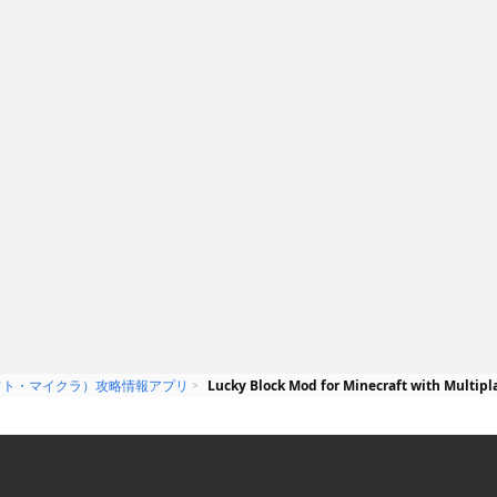
source
Maps & Mods FREE
e Packs for
- Map Seed & Mod
aft Pocket
for MineCraft PC
HUNSHENG LIU
無料
pei peng
Edition
マインクラフト
マインクラフトユーザーのための
テイメントアプ
バイブル！
xture
クラフト・マイクラ）攻略情報アプリ
Lucky Block Mod for Minecraft with Multipl