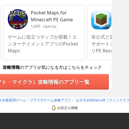
Pocket Maps for
PE Re
Minecraft PE Game
Textur
Minecr
120円
Lijun Liu
360円
C
ゲームに役立つマップが搭載！エ
非公式ど真ん中の
ンターテイメントアプリのPocket
サポートエンター
Maps
リPE Resource Te
ラ）攻略情報
のアプリが気になる方はこちらをチェック
クラフト・マイクラ）攻略情報のアプリ一覧
すめ家庭用ゲーム・ブラウザゲーム攻略アプリ
おすすめMinecraft（マイン
お役立ち情報