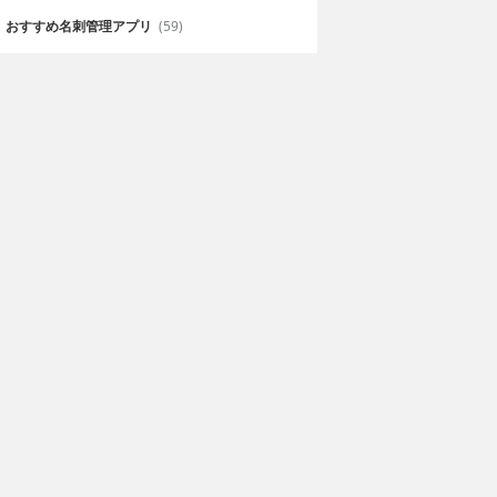
おすすめ名刺管理アプリ
(59)
edom
ぱずじゃん
tajoy Limited
無料
G5 Entertainment AB