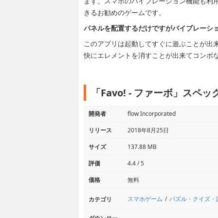
ます。スマホのバイブレーション機能も利
きるお勧めのゲームです。
パネルを配置するだけですがバイブレーシ
このアプリは起動してすぐに遊ぶことが出
快にエレメントを消すことが出来てコンボ
「Favo! - ファーボ」スペ
開発者
flow Incorporated
リリース
2018年8月25日
サイズ
137.88 MB
評価
4.4 / 5
価格
無料
スマホゲーム
パズル・クイズ・
カテゴリ