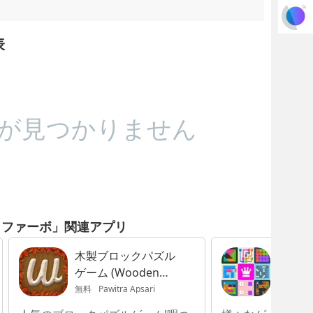
表
が見つかりません
! - ファーボ」関連アプリ
木製ブロックパズル
Puzzl
ゲーム (Wooden
Puzzle)
無料
Pawitra Apsari
無料
Me