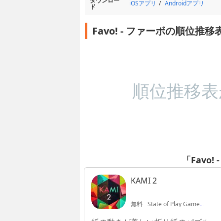
ダウンロー
iOSアプリ
Androidアプリ
ド
Favo! - ファーボの順位推移
順位推移表
「Favo
KAMI 2
無料
State of Play Games Ltd