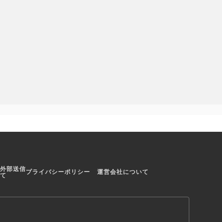
録されているか
ポップな感じが好きな方は、麻雀
楽しめる
をパワフルに遊べる
外部送信
プライバシーポリシー
運営会社について
て