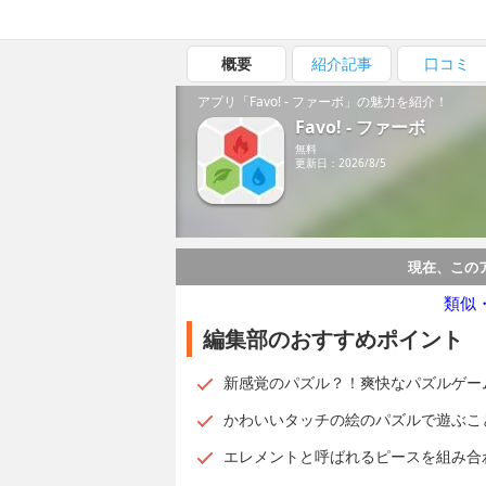
概要
紹介記事
口コミ
アプリ「Favo! - ファーボ」の魅力を紹介！
Favo! - ファーボ
無料
更新日：2026/8/5
現在、この
類似
編集部のおすすめポイント
新感覚のパズル？！爽快なパズルゲー
かわいいタッチの絵のパズルで遊ぶこ
エレメントと呼ばれるピースを組み合