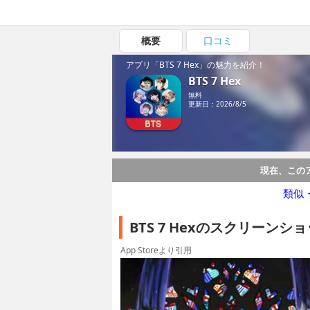
概要
口コミ
アプリ「BTS 7 Hex」の魅力を紹介！
BTS 7 Hex
無料
更新日：2026/8/5
現在、この
類似
BTS 7 Hexのスクリーンシ
App Storeより引用