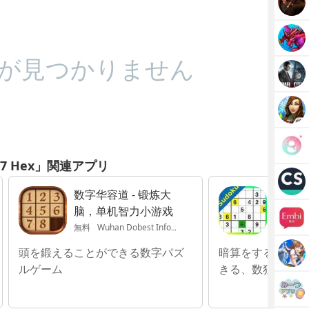
が見つかりません
 7 Hex」関連アプリ
数字华容道 - 锻炼大
数独 -
脑，单机智力小游戏
クゲー
無料
Wuhan Dobest Information Technology Co, Ltd.
無料
Yi
頭を鍛えることができる数字パズ
暗算をする習慣を
ルゲーム
きる、数独 - Su