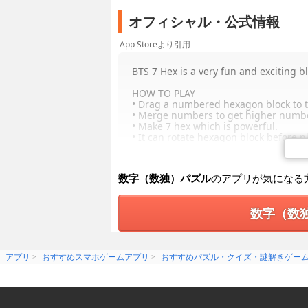
オフィシャル・公式情報
App Storeより引用
BTS 7 Hex is a very fun and exciting b
HOW TO PLAY
• Drag a numbered hexagon block to th
• Merge numbers to get higher numb
• Make 7 hex which is powerful.
• It can rotate hexagon block before 
BTS's Members:
• Rap Monster (Kim Namjoon; 김남준) –
数字（数独）パズル
のアプリが気になる
• Jin (Kim Seokjin; 김석진) – Vocalist
• Suga (Min Yoongi; 민윤기) – Rapper
• J-Hope (Jung Hoseok; 정호석) – Rappe
数字（数
• Jimin (Park Jimin; 박지민) – Vocalist, 
• V (Kim Taehyung; 김태형) – Vocalist
• Jungkook (Jeon Jeongguk; 전정국) – Vo
アプリ
おすすめスマホゲームアプリ
おすすめパズル・クイズ・謎解きゲー
Thanks for playing!