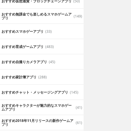
おすすめ仮想通貨・ブロックチェーンアプリ
(50)
おすすめ無課金でも楽しめるスマホゲームア
(149)
プリ
おすすめスマホゲーアプリ
(33)
おすすめ育成ゲームアプリ
(483)
おすすめ自撮りカメラアプリ
(45)
おすすめ家計簿アプリ
(288)
 Sudokuロジッ
17 Sudoku - Hard
ム
Sudoku Game
おすすめチャット・メッセージングアプリ
(145)
p Tak Keung
120円
Wen Zhenpeng
おすすめキャラクターが魅力的なスマホゲー
付けることがで
理系脳をこのアプリで作成！ゲー
(41)
ムアプリ
dokuロジック
ムアプリ17 Sudoku - Hard
Sudoku Game
おすすめ2018年11月リリースの新作ゲームア
(61)
プリ