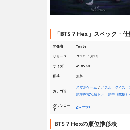
「BTS 7 Hex」スペック・仕
開発者
Yen Le
リリース
2017年4月17日
サイズ
45.85 MB
価格
無料
スマホゲーム
パズル・クイズ・
カテゴリ
数字探索で脳トレ
数字（数独）
ダウンロー
iOSアプリ
ド
BTS 7 Hexの順位推移表