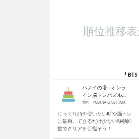
順位推移表
「BTS
ハノイの塔 - オンラ
イン脳トレパズルゲ
ーム -
無料
YOSHIAKI OSHIMA
じっくり頭を使いたい時や脳トレ
に最適。できるだけ少ない移動回
数でクリアを目指そう！