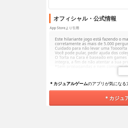
オフィシャル・公式情報
App Storeより引用
Este hilariante jogo está fazendo o m
corretamente as mais de 5.000 pergu
Cuidado para não levar uma Toooorta 
Você pode pular, pedir ajuda dos coleg
O Torta na Cara é baseado em games 
integra, a fim de não atentar a sua pr
*Sem propagandas e nem compras de
＊カジュアルゲーム
のアプリが気になる
＊カジュ