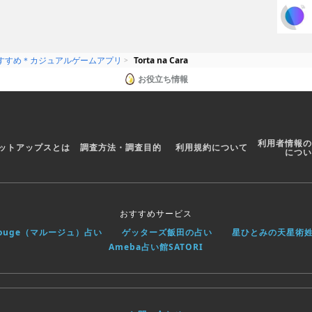
すすめ＊カジュアルゲームアプリ
Torta na Cara
お役立ち情報
利用者情報の
ットアップスとは
調査方法・調査目的
利用規約について
につい
おすすめサービス
rouge（マルージュ）占い
ゲッターズ飯田の占い
星ひとみの天星術
Ameba占い館SATORI