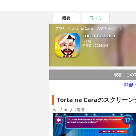
概要
口コミ
アプリ「Torta na Cara」の魅力を紹介！
Torta na Cara
￥240
更新日：2026/8/5
現在、この
類似
Torta na Caraのスクリ
App Storeより引用