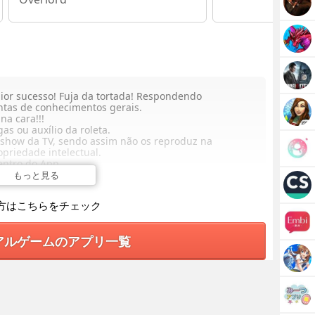
aior sucesso! Fuja da tortada! Respondendo
ntas de conhecimentos gerais.
na cara!!!
as ou auxílio da roleta.
show da TV, sendo assim não os reproduz na
opriedade intelectual.
ntro do App.
もっと見る
方はこちらをチェック
アルゲームのアプリ一覧