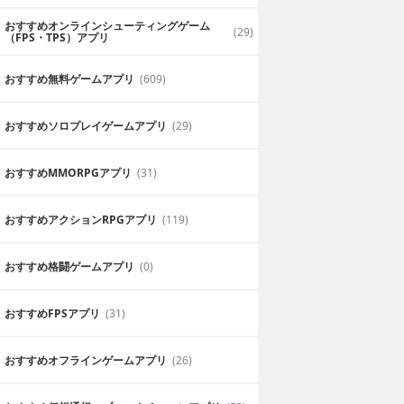
おすすめオンラインシューティングゲーム
(29)
（FPS・TPS）アプリ
おすすめ無料ゲームアプリ
(609)
おすすめソロプレイゲームアプリ
(29)
おすすめ MMORPGアプリ
(31)
おすすめアクションRPGアプリ
(119)
おすすめ格闘ゲームアプリ
(0)
loons
Hide Online -
Hunters vs Props
おすすめFPSアプリ
(31)
cross Realities LLC
無料
Ruslan Khuduev
実(AR)ゲーム
本物のハンター気分が味わえるシ
おすすめオフラインゲームアプリ
(26)
ューティングゲーム・Hide Online