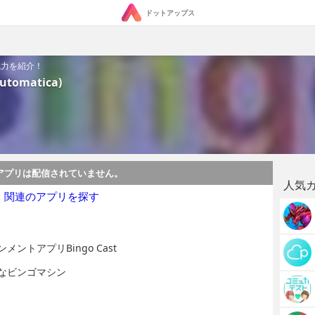
ドットアップス
」の魅力を紹介！
utomatica)
アプリは配信されていません。
人気
・関連のアプリを探す
トアプリBingo Cast
なビンゴマシン