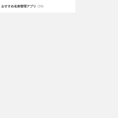
おすすめ名刺管理アプリ
(59)
マシン
Slingo Supreme
hongwen li
120円
Funkitron, Inc.
会で大活躍！ス
スロットとビンゴを楽しめるオン
しもう！
ラインカジノゲームの決定版
Slingo Supreme