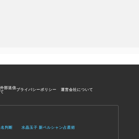
外部送信
プライバシーポリシー
運営会社について
て
姓名判断
水晶玉子 新ペルシャン占星術