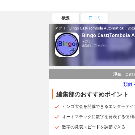
概要
口コミ
アプリ「Bingo Cast(Tombola Automatica)
Bingo Cast(Tombola A
￥240
更新日：2026/8/5
現在、この
類似
編集部のおすすめポイント
ビンゴ大会を開催できるエンターテインメン
オートマチックに数字を発表する便利
数字の発表スピードを調節できる