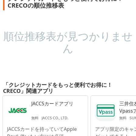
CRECOの順位推移表
順位推移表が見つかりませ
ん
「クレジットカードをもっと便利でお得に！
CRECO」関連アプリ
JACCSカードアプリ
三井住
Vpas
無料
JACCS CO., LTD.
無料
SUMITOM
JACCSカードを持っていてApple
アプリ限定のキャ