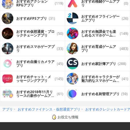
おすすめアクション
おすすめ格闘ゲームアプ
(119)
(0)
RPGアプリ
リ
おすすめオフラインゲー
おすすめFPSアプリ
(31)
(26)
ムアプリ
おすすめ仮想通貨・ブロ
おすすめ無課金でも楽
(50)
(149)
ックチェーンアプリ
しめるスマホゲームア
プリ
おすすめスマホゲーアプ
おすすめ育成ゲームア
(33)
(483)
リ
プリ
おすすめ自撮りカメラア
(45)
おすすめ家計簿アプリ
(288)
プリ
おすすめチャット・メ
おすすめキャラクターが
(145)
(41)
ッセージングアプリ
魅力的なスマホゲームア
プリ
おすすめ2018年11月リ
(61)
おすすめ名刺管理アプリ
(59)
リースの新作ゲームアプ
リ
アプリ
おすすめファイナンス・仮想通貨アプリ
おすすめクレジットカード
お役立ち情報