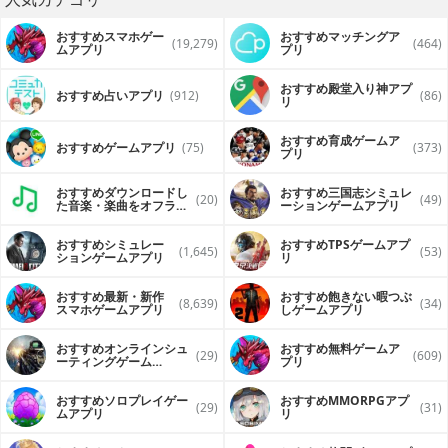
おすすめスマホゲー
おすすめマッチングア
(19,279)
(464)
ムアプリ
プリ
おすすめ殿堂入り神アプ
おすすめ占いアプリ
(912)
(86)
リ
おすすめ育成ゲームア
おすすめゲームアプリ
(75)
(373)
プリ
おすすめダウンロードし
おすすめ三国志シミュレ
(20)
(49)
た音楽・楽曲をオフライ
ーションゲームアプリ
ンで再生するアプリ
おすすめシミュレー
おすすめTPSゲームアプ
(1,645)
(53)
ションゲームアプリ
リ
おすすめ最新・新作
おすすめ飽きない暇つぶ
(8,639)
(34)
スマホゲームアプリ
しゲームアプリ
おすすめオンラインシュ
おすすめ無料ゲームア
(29)
(609)
ーティングゲーム
プリ
（FPS・TPS）アプリ
おすすめソロプレイゲー
おすすめ MMORPGアプ
(29)
(31)
ムアプリ
リ