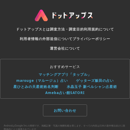
ドットアップスとは
調査方法・調査目的
利用規約について
利用者情報の外部送信について
プライバシーポリシー
運営会社について
おすすめサービス
マッチングアプリ「タップル」
marouge（マルージュ）占い
ゲッターズ飯田の占い
星ひとみの天星術姓名判断
水晶玉子 新ペルシャン占星術
Ameba占い館SATORI
お問い合わせ
AndroidはGoogle Inc.の商標です。掲載記事・写真の無断転載を禁じます。すべての内容は日本の著作権法並びに国
際条約により保護されています。