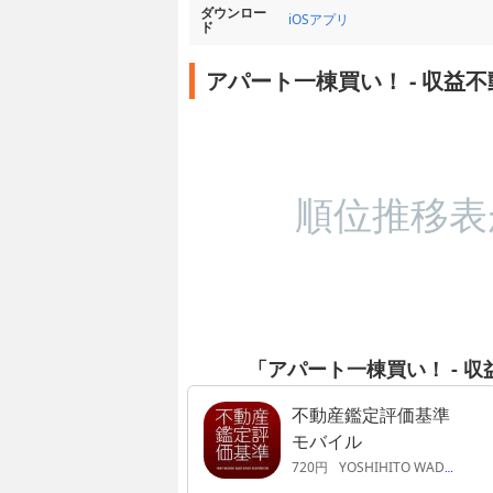
ダウンロー
iOSアプリ
ド
アパート一棟買い！ - 収益
順位推移表
「アパート一棟買い！ - 
不動産鑑定評価基準
モバイル
720円
YOSHIHITO WADA