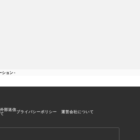
ことがない人で
日本全国の市町村の不動産取引価
ことができます
格をチェックできる！
ション -
外部送信
プライバシーポリシー
運営会社について
て