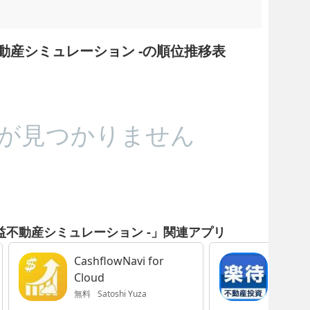
不動産シミュレーション -の順位推移表
が見つかりません
収益不動産シミュレーション -」関連アプリ
CashflowNavi for
楽待(
Cloud
産投資
索アプ
無料
Satoshi Yuza
無料
Fir