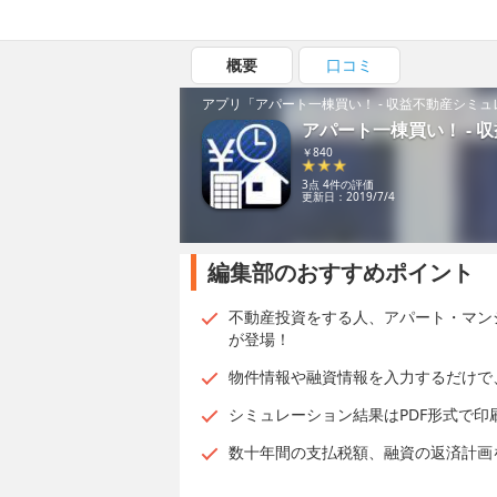
概要
口コミ
アプリ「アパート一棟買い！ - 収益不動産シミュ
アパート一棟買い！ - 
￥840
3点 4件の評価
更新日：2019/7/4
編集部のおすすめポイント
不動産投資をする人、アパート・マン
が登場！
物件情報や融資情報を入力するだけで
シミュレーション結果はPDF形式で印
数十年間の支払税額、融資の返済計画