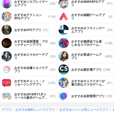
おすすめソロプレイゲー
おすすめ MMORPGアプ
(29)
(31)
ムアプリ
リ
おすすめアクション
おすすめ格闘ゲームアプ
(119)
(0)
RPGアプリ
リ
おすすめオフラインゲー
おすすめFPSアプリ
(31)
(26)
ムアプリ
おすすめ仮想通貨・ブロ
おすすめ無課金でも楽
(50)
(149)
ックチェーンアプリ
しめるスマホゲームア
プリ
おすすめスマホゲーアプ
おすすめ育成ゲームア
(33)
(483)
リ
プリ
おすすめ自撮りカメラア
(45)
おすすめ家計簿アプリ
(288)
プリ
おすすめチャット・メ
おすすめキャラクターが
(145)
(41)
ッセージングアプリ
魅力的なスマホゲームア
プリ
おすすめ2018年11月リ
(61)
おすすめ名刺管理アプリ
(59)
リースの新作ゲームアプ
リ
アプリ
おすすめ無料ニュースアプリ
おすすめジャンル別ニュースアプリ