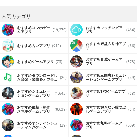
人気カテゴリ
おすすめスマホゲー
おすすめマッチングア
(19,279)
(464)
ムアプリ
プリ
おすすめ殿堂入り神アプ
おすすめ占いアプリ
(912)
(86)
リ
おすすめ育成ゲームア
おすすめゲームアプリ
(75)
(373)
プリ
おすすめダウンロードし
おすすめ三国志シミュレ
(20)
(49)
た音楽・楽曲をオフライ
ーションゲームアプリ
ンで再生するアプリ
おすすめシミュレー
おすすめTPSゲームアプ
(1,645)
(53)
ションゲームアプリ
リ
おすすめ最新・新作
おすすめ飽きない暇つぶ
(8,639)
(34)
スマホゲームアプリ
しゲームアプリ
おすすめオンラインシュ
おすすめ無料ゲームア
(29)
(609)
ーティングゲーム
プリ
（FPS・TPS）アプリ