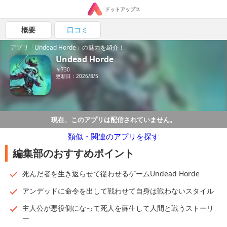
ドットアップス
概要
口コミ
アプリ「Undead Horde」の魅力を紹介！
Undead Horde
￥730
更新日：2026/8/5
現在、このアプリは配信されていません。
類似・関連のアプリを探す
編集部のおすすめポイント
死んだ者を生き返らせて従わせるゲームUndead Horde
アンデッドに命令を出して戦わせて自身は戦わないスタイル
主人公が悪役側になって死人を蘇生して人間と戦うストーリ
ー