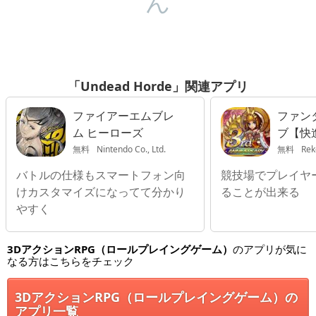
ん
「Undead Horde」関連アプリ
ファイアーエムブレ
ファン
ム ヒーローズ
ブ【快進
無料
Nintendo Co., Ltd.
無料
Reko
バトルの仕様もスマートフォン向
競技場でプレイヤ
けカスタマイズになってて分かり
ることが出来る
やすく
3DアクションRPG（ロールプレイングゲーム）
のアプリが気に
なる方はこちらをチェック
3DアクションRPG（ロールプレイングゲーム）の
アプリ一覧