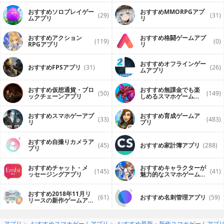
おすすめソロプレイゲー
おすすめ MMORPGアプ
(29)
(31)
ムアプリ
リ
おすすめアクション
おすすめ格闘ゲームアプ
(119)
(0)
RPGアプリ
リ
おすすめオフラインゲー
おすすめFPSアプリ
(31)
(26)
ムアプリ
おすすめ仮想通貨・ブロ
おすすめ無課金でも楽
(50)
(149)
ックチェーンアプリ
しめるスマホゲームア
プリ
おすすめスマホゲーアプ
おすすめ育成ゲームア
(33)
(483)
リ
プリ
おすすめ自撮りカメラア
(45)
おすすめ家計簿アプリ
(288)
プリ
おすすめチャット・メ
おすすめキャラクターが
(145)
(41)
ッセージングアプリ
魅力的なスマホゲームア
プリ
おすすめ2018年11月リ
(61)
おすすめ名刺管理アプリ
(59)
リースの新作ゲームアプ
リ
アプリ
おすすめスマホゲームアプリ
おすすめ最新・新作スマホゲームアプ