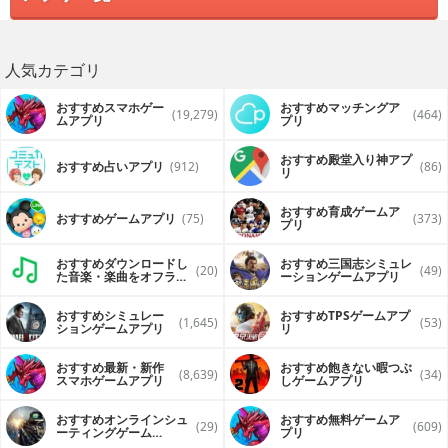
人気カテゴリ
おすすめスマホゲー
おすすめマッチングア
(19,279)
(464)
ムアプリ
プリ
おすすめ殿堂入り神アプ
おすすめ占いアプリ
(912)
(86)
リ
おすすめ育成ゲームア
おすすめゲームアプリ
(75)
(373)
プリ
おすすめダウンロードし
おすすめ三国志シミュレ
(20)
(49)
た音楽・楽曲をオフライ
ーションゲームアプリ
ンで再生するアプリ
おすすめシミュレー
おすすめTPSゲームアプ
(1,645)
(53)
ションゲームアプリ
リ
おすすめ最新・新作
おすすめ飽きない暇つぶ
(8,639)
(34)
スマホゲームアプリ
しゲームアプリ
おすすめオンラインシュ
おすすめ無料ゲームア
(29)
(609)
ーティングゲーム
プリ
（FPS・TPS）アプリ