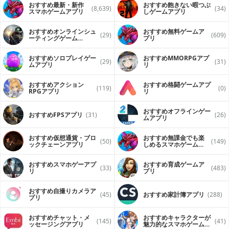
• Add Notes to your Calendar so you can be better
おすすめ最新・新作
おすすめ飽きない暇つぶ
(8,639)
(34)
prepared for you appointments
スマホゲームアプリ
しゲームアプリ
• Use Apple, Google, Yahoo Calendars and have them
sync to these accounts so your always connected
おすすめオンラインシュ
おすすめ無料ゲームア
• Handwrite your calendar event for quicker entry
(29)
(609)
ーティングゲーム
プリ
• You can listen to your events with text to voice so you
（FPS・TPS）アプリ
can be hands-free
おすすめソロプレイゲー
おすすめ MMORPGアプ
• Share your events with your co-workers, colleagues,
(29)
(31)
ムアプリ
リ
family members or friends
おすすめアクション
おすすめ格闘ゲームアプ
(119)
(0)
Checklist
RPGアプリ
リ
• A simple checklist which allows for quick entry
• Organize by project so you can be more efficient
おすすめオフラインゲー
おすすめFPSアプリ
(31)
(26)
• Set an alert to your checklist item so you don’t miss
ムアプリ
important things to do
• Hold and drag your list items so you can re-order your
おすすめ仮想通貨・ブロ
おすすめ無課金でも楽
list fast
(50)
(149)
ックチェーンアプリ
しめるスマホゲームア
• Listen to your checklist items with text to voice so you
プリ
can be hands-free
おすすめスマホゲーアプ
おすすめ育成ゲームア
• Handwrite your Checklist item for quicker entry
(33)
(483)
リ
プリ
• Share your checklist with your co-workers, colleagues,
family members or friends
• Integrates with To Do & Projects module so no need to
おすすめ自撮りカメラア
(45)
おすすめ家計簿アプリ
(288)
retype your entries
プリ
おすすめチャット・メ
おすすめキャラクターが
(145)
(41)
To Do
ッセージングアプリ
魅力的なスマホゲームア