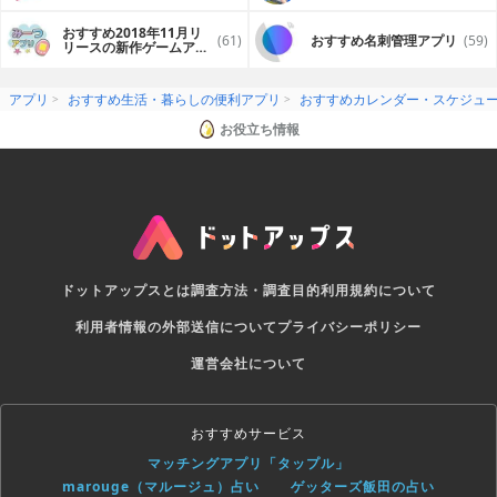
• A structured to do list for more precise organization
プリ
• Add a priority to your to do's so you know what's
おすすめ2018年11月リ
important
(61)
おすすめ名刺管理アプリ
(59)
リースの新作ゲームアプ
• Assign a project to your to do for enhanced
リ
organization
• View your to do’s with a variety of organizational tabs
アプリ
おすすめ生活・暮らしの便利アプリ
おすすめカレンダー・スケジュ
for more efficient viewing
• Set an alert to your to do’s so you don’t miss anything
お役立ち情報
important again
• Add a start and end date which helps you keep track of
start and completion dates
• Listen to your to do’s with text to voice so you can be
hands-free
• Handwrite your to do for quicker entry
• Share your to do’s with your co-workers, colleagues,
family members or friends
• Integrates with Checklist & Projects module so no need
ドットアップスとは
調査方法・調査目的
利用規約について
to retype your entries
利用者情報の外部送信について
プライバシーポリシー
Projects
運営会社について
• Color code your project folders so you can be more
efficient and you can easily find folders
• Add a priority to your Projects so you know which
projects are high priority
おすすめサービス
• Add subfolders to your projects so they are easier for
マッチングアプリ「タップル」
you to view and for more advanced organization
• Add to do’s and notes to your project which allows you
marouge（マルージュ）占い
ゲッターズ飯田の占い