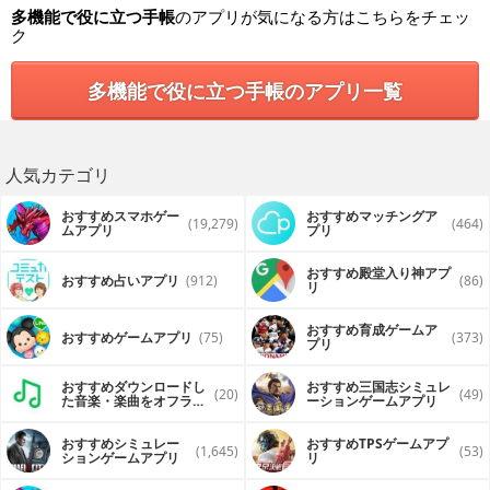
flexible so you can choose the way you want to organize
多機能で役に立つ手帳
のアプリが気になる方はこちらをチェッ
yourself, from a simple checklist to a more complex
ク
project with to do’s and notes. With InFocus Pro, you are
in control!
多機能で役に立つ手帳のアプリ一覧
Ranked in the top 25 productivity apps multiple times in
2013, 2014 and 2015.
5 Apps All-In-One:
人気カテゴリ
• Calendar
• Checklist
おすすめスマホゲー
おすすめマッチングア
(19,279)
(464)
• To Do
ムアプリ
プリ
• Projects
• Notes
おすすめ殿堂入り神アプ
おすすめ占いアプリ
(912)
(86)
リ
Features:
おすすめ育成ゲームア
おすすめゲームアプリ
(75)
(373)
プリ
Calendar:
• Be unique & personalize your Calendar with your own
おすすめダウンロードし
おすすめ三国志シミュレ
background image
(20)
(49)
た音楽・楽曲をオフライ
ーションゲームアプリ
• List, Day, Week & Month View for greater flexibility on
ンで再生するアプリ
the style you like
• Set alerts so you don’t forget an appointment again
おすすめシミュレー
おすすめTPSゲームアプ
(1,645)
(53)
• Set repeating events so you can easily create multiple
ションゲームアプリ
リ
events without any extra typing