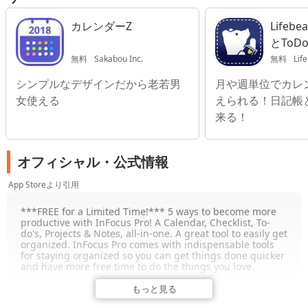
カレンダーZ
Lifeb
とTo
手帳
無料
Sakabou Inc.
無料
Life
シンプルなデザインだから老若男
月や週単位でカレ
女使える
えられる！日記帳
来る！
オフィシャル・公式情報
App Storeより引用
***FREE for a Limited Time!*** 5 ways to become more
productive with InFocus Pro! A Calendar, Checklist, To-
do's, Projects & Notes, all-in-one. A great tool to easily get
organized. InFocus Pro comes with indispensable tools
for staying organized so you can get things done quicker
and have more free time to do the things you love.
Great for work, school, shopping, organizing events,
もっと見る
planning a vacation and organizing your daily life. Highly