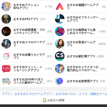
おすすめアクション
おすすめ格闘ゲームアプ
(119)
(0)
RPGアプリ
リ
おすすめオフラインゲー
おすすめFPSアプリ
(31)
(26)
ムアプリ
おすすめ仮想通貨・ブロ
おすすめ無課金でも楽
(50)
(149)
ックチェーンアプリ
しめるスマホゲームア
プリ
おすすめスマホゲーアプ
おすすめ育成ゲームア
(33)
(483)
リ
プリ
おすすめ自撮りカメラア
(45)
おすすめ家計簿アプリ
(288)
プリ
おすすめチャット・メ
おすすめキャラクターが
(145)
(41)
ッセージングアプリ
魅力的なスマホゲームア
プリ
おすすめ2018年11月リ
(61)
おすすめ名刺管理アプリ
(59)
リースの新作ゲームアプ
リ
アプリ
おすすめスマホゲームアプリ
おすすめパズル・クイズ・謎解きゲー
お役立ち情報