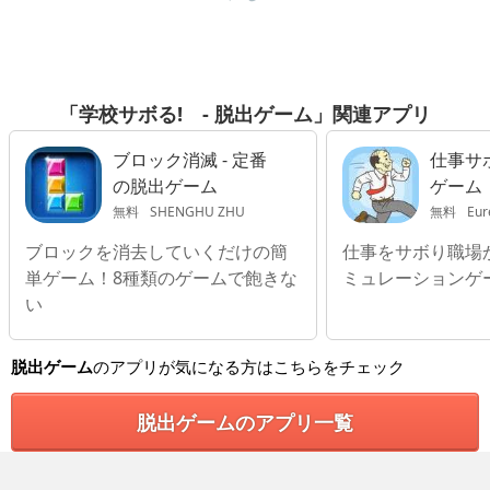
「学校サボる! - 脱出ゲーム」関連アプリ
ブロック消滅 - 定番
仕事サボ
の脱出ゲーム
ゲーム
無料
SHENGHU ZHU
無料
Eur
ブロックを消去していくだけの簡
仕事をサボり職場
単ゲーム！8種類のゲームで飽きな
ミュレーションゲ
い
脱出ゲーム
のアプリが気になる方はこちらをチェック
脱出ゲームのアプリ一覧