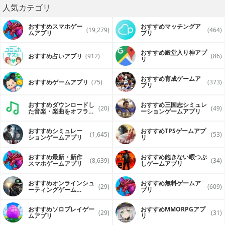
人気カテゴリ
おすすめスマホゲー
おすすめマッチングア
(19,279)
(464)
ムアプリ
プリ
おすすめ殿堂入り神アプ
おすすめ占いアプリ
(912)
(86)
リ
おすすめ育成ゲームア
おすすめゲームアプリ
(75)
(373)
プリ
おすすめダウンロードし
おすすめ三国志シミュレ
(20)
(49)
た音楽・楽曲をオフライ
ーションゲームアプリ
ンで再生するアプリ
おすすめシミュレー
おすすめTPSゲームアプ
(1,645)
(53)
ションゲームアプリ
リ
おすすめ最新・新作
おすすめ飽きない暇つぶ
(8,639)
(34)
スマホゲームアプリ
しゲームアプリ
おすすめオンラインシュ
おすすめ無料ゲームア
(29)
(609)
ーティングゲーム
プリ
（FPS・TPS）アプリ
おすすめソロプレイゲー
おすすめ MMORPGアプ
(29)
(31)
ムアプリ
リ