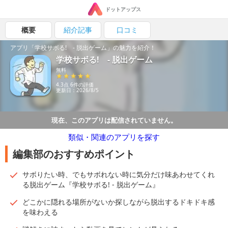
ドットアップス
概要
紹介記事
口コミ
アプリ「学校サボる! - 脱出ゲーム」の魅力を紹介！
学校サボる! - 脱出ゲーム
無料
4.3点 6件の評価
更新日：2026/8/5
現在、このアプリは配信されていません。
類似・関連のアプリを探す
編集部のおすすめポイント
サボりたい時、でもサボれない時に気分だけ味あわせてくれ
る脱出ゲーム『学校サボる! - 脱出ゲーム』
どこかに隠れる場所がないか探しながら脱出するドキドキ感
を味わえる