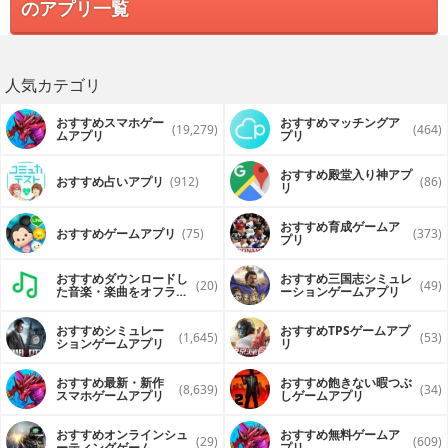
のアプリ一覧
人気カテゴリ
おすすめスマホゲー
おすすめマッチングア
(19,279)
(464)
ムアプリ
プリ
おすすめ殿堂入り神アプ
おすすめ占いアプリ
(912)
(86)
リ
おすすめ育成ゲームア
おすすめゲームアプリ
(75)
(373)
プリ
おすすめダウンロードし
おすすめ三国志シミュレ
(20)
(49)
た音楽・楽曲をオフライ
ーションゲームアプリ
ンで再生するアプリ
おすすめシミュレー
おすすめTPSゲームアプ
(1,645)
(53)
ションゲームアプリ
リ
おすすめ最新・新作
おすすめ飽きない暇つぶ
(8,639)
(34)
スマホゲームアプリ
しゲームアプリ
おすすめオンラインシュ
おすすめ無料ゲームア
(29)
(609)
ーティングゲーム
プリ