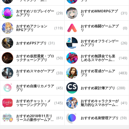
（FPS・TPS）アプリ
おすすめソロプレイゲー
おすすめ MMORPGアプ
(29)
(31)
ムアプリ
リ
おすすめアクション
おすすめ格闘ゲームアプ
(119)
(0)
RPGアプリ
リ
おすすめオフラインゲー
おすすめFPSアプリ
(31)
(26)
ムアプリ
おすすめ仮想通貨・ブロ
おすすめ無課金でも楽
(50)
(149)
ックチェーンアプリ
しめるスマホゲームア
プリ
おすすめスマホゲーアプ
おすすめ育成ゲームア
(33)
(483)
リ
プリ
おすすめ自撮りカメラア
(45)
おすすめ家計簿アプリ
(288)
プリ
おすすめチャット・メ
おすすめキャラクターが
(145)
(41)
ッセージングアプリ
魅力的なスマホゲームア
プリ
おすすめ2018年11月リ
(61)
おすすめ名刺管理アプリ
(59)
リースの新作ゲームアプ
リ