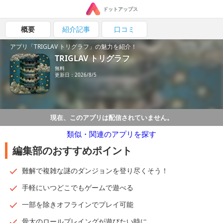
ドットアップス
概要
紹介記事
口コミ
アプリ「TRIGLAV トリグラフ」の魅力を紹介！
TRIGLAV トリグラフ
無料
更新日：2026/8/5
現在、このアプリは配信されていません。
類似・関連のアプリを探す
編集部のおすすめポイント
難解で複雑な謎のダンジョンを登り尽くそう！
手軽にいつどこでもゲームで遊べる
一部を除きオフラインでプレイ可能
骨太のロールプレイングが遊びたい時に