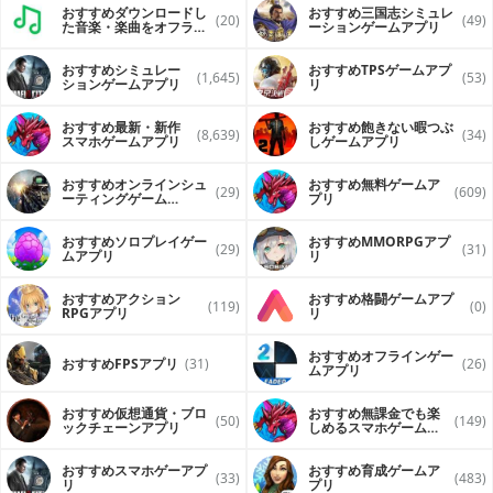
おすすめダウンロードし
おすすめ三国志シミュレ
(20)
(49)
た音楽・楽曲をオフライ
ーションゲームアプリ
ンで再生するアプリ
おすすめシミュレー
おすすめTPSゲームアプ
(1,645)
(53)
ションゲームアプリ
リ
おすすめ最新・新作
おすすめ飽きない暇つぶ
(8,639)
(34)
スマホゲームアプリ
しゲームアプリ
おすすめオンラインシュ
おすすめ無料ゲームア
(29)
(609)
ーティングゲーム
プリ
（FPS・TPS）アプリ
おすすめソロプレイゲー
おすすめ MMORPGアプ
(29)
(31)
ムアプリ
リ
おすすめアクション
おすすめ格闘ゲームアプ
(119)
(0)
RPGアプリ
リ
おすすめオフラインゲー
おすすめFPSアプリ
(31)
(26)
ムアプリ
おすすめ仮想通貨・ブロ
おすすめ無課金でも楽
(50)
(149)
ックチェーンアプリ
しめるスマホゲームア
プリ
おすすめスマホゲーアプ
おすすめ育成ゲームア
(33)
(483)
リ
プリ