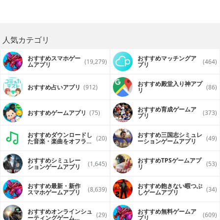
人気カテゴリ
おすすめスマホゲー
おすすめマッチングア
(19,279)
(464)
ムアプリ
プリ
おすすめ殿堂入り神アプ
おすすめ占いアプリ
(912)
(86)
リ
おすすめ育成ゲームア
おすすめゲームアプリ
(75)
(373)
プリ
おすすめダウンロードし
おすすめ三国志シミュレ
(20)
(49)
た音楽・楽曲をオフライ
ーションゲームアプリ
ンで再生するアプリ
おすすめシミュレー
おすすめTPSゲームアプ
(1,645)
(53)
ションゲームアプリ
リ
おすすめ最新・新作
おすすめ飽きない暇つぶ
(8,639)
(34)
スマホゲームアプリ
しゲームアプリ
おすすめオンラインシュ
おすすめ無料ゲームア
(29)
(609)
ーティングゲーム
プリ