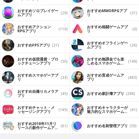
（FPS・TPS）アプリ
おすすめソロプレイゲー
おすすめ MMORPGアプ
(29)
(31)
ムアプリ
リ
おすすめアクション
おすすめ格闘ゲームアプ
(119)
(0)
RPGアプリ
リ
おすすめオフラインゲー
おすすめFPSアプリ
(31)
(26)
ムアプリ
おすすめ仮想通貨・ブロ
おすすめ無課金でも楽
(50)
(149)
ックチェーンアプリ
しめるスマホゲームア
プリ
おすすめスマホゲーアプ
おすすめ育成ゲームア
(33)
(483)
リ
プリ
おすすめ自撮りカメラア
(45)
おすすめ家計簿アプリ
(288)
プリ
おすすめチャット・メ
おすすめキャラクターが
(145)
(41)
ッセージングアプリ
魅力的なスマホゲームア
プリ
おすすめ2018年11月リ
(61)
おすすめ名刺管理アプリ
(59)
リースの新作ゲームアプ
リ