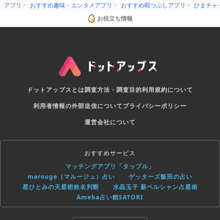
アプリ
おすすめ趣味・エンタメアプリ
おすすめ暇つぶしアプリ
ひまチャ
お役立ち情報
ドットアップスとは
調査方法・調査目的
利用規約について
利用者情報の外部送信について
プライバシーポリシー
運営会社について
おすすめサービス
マッチングアプリ「タップル」
marouge（マルージュ）占い
ゲッターズ飯田の占い
星ひとみの天星術姓名判断
水晶玉子 新ペルシャン占星術
Ameba占い館SATORI