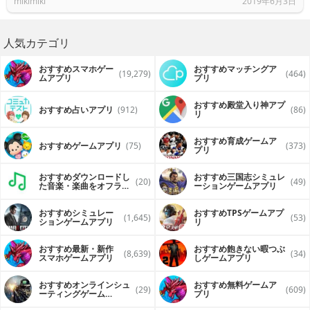
mikimiki
2019年6月3日
人気カテゴリ
おすすめスマホゲー
おすすめマッチングア
(19,279)
(464)
ムアプリ
プリ
おすすめ殿堂入り神アプ
おすすめ占いアプリ
(912)
(86)
リ
おすすめ育成ゲームア
おすすめゲームアプリ
(75)
(373)
プリ
おすすめダウンロードし
おすすめ三国志シミュレ
(20)
(49)
た音楽・楽曲をオフライ
ーションゲームアプリ
ンで再生するアプリ
おすすめシミュレー
おすすめTPSゲームアプ
(1,645)
(53)
ションゲームアプリ
リ
おすすめ最新・新作
おすすめ飽きない暇つぶ
(8,639)
(34)
スマホゲームアプリ
しゲームアプリ
おすすめオンラインシュ
おすすめ無料ゲームア
(29)
(609)
ーティングゲーム
プリ
（FPS・TPS）アプリ