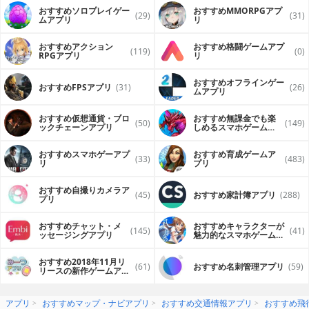
おすすめソロプレイゲー
おすすめ MMORPGアプ
(29)
(31)
ムアプリ
リ
おすすめアクション
おすすめ格闘ゲームアプ
(119)
(0)
RPGアプリ
リ
おすすめオフラインゲー
おすすめFPSアプリ
(31)
(26)
ムアプリ
おすすめ仮想通貨・ブロ
おすすめ無課金でも楽
(50)
(149)
ックチェーンアプリ
しめるスマホゲームア
プリ
おすすめスマホゲーアプ
おすすめ育成ゲームア
(33)
(483)
リ
プリ
おすすめ自撮りカメラア
(45)
おすすめ家計簿アプリ
(288)
プリ
おすすめチャット・メ
おすすめキャラクターが
(145)
(41)
ッセージングアプリ
魅力的なスマホゲームア
プリ
おすすめ2018年11月リ
(61)
おすすめ名刺管理アプリ
(59)
リースの新作ゲームアプ
リ
アプリ
おすすめマップ・ナビアプリ
おすすめ交通情報アプリ
おすすめ飛